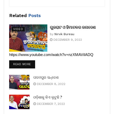
Related
Posts
ଗୁଜରାଟ ଓ ହିମାଚଳର ଜନାଦେଶ
VIDEO
by
Nirvik Bureau
DECEMBER 9, 2022
https://www.youtube.com/watch?v=nzXMAViIADQ
READ MORE
ପଦମପୁର ସନ୍ଦେଶ
DECEMBER 8, 2022
ଓଡ଼ିଶାକୁ କିଏ ଲୁଟୁଛି ?
DECEMBER 7, 2022