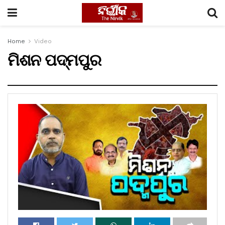
Home
Video
ମିଶନ ପଦ୍ମପୁର