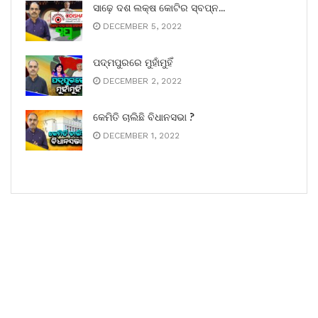
ସାଢ଼େ ଦଶ ଲକ୍ଷ କୋଟିର ସ୍ବପ୍ନ…
DECEMBER 5, 2022
ପଦ୍ମପୁରରେ ମୁହାଁମୁହିଁ
DECEMBER 2, 2022
କେମିତି ଚାଲିଛି ବିଧାନସଭା ?
DECEMBER 1, 2022