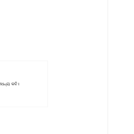
ମଧନ୍ୟ କବି।