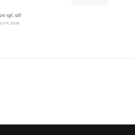
ାଚନ ପୂର୍ବ, ରାତି
LY 11, 2026