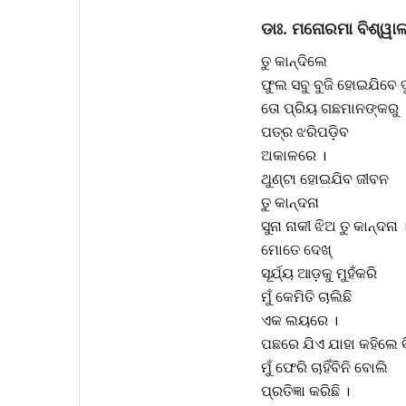
ଡାଃ. ମନୋରମା ବିଶ୍ୱା
ତୁ କାନ୍ଦିଲେ
ଫୁଲ ସବୁ ବୁଜି ହୋଇଯିବେ 
ତୋ ପ୍ରିୟ ଗଛମାନଙ୍କରୁ
ପତ୍ର ଝରିପଡ଼ିବ
ଅକାଳରେ ।
ଥୁଣ୍ଟା ହୋଇଯିବ ଜୀବନ
ତୁ କାନ୍ଦନା
ସୁନା ନାକୀ ଝିଅ ତୁ କାନ୍ଦନା 
ମୋତେ ଦେଖ୍
ସୂର୍ଯ୍ୟ ଆଡ଼କୁ ମୁହଁକରି
ମୁଁ କେମିତି ଚାଲିଛି
ଏକ ଲୟରେ ।
ପଛରେ ଯିଏ ଯାହା କହିଲେ ବ
ମୁଁ ଫେରି ଚାହିଁବିନି ବୋଲି
ପ୍ରତିଜ୍ଞା କରିଛି ।