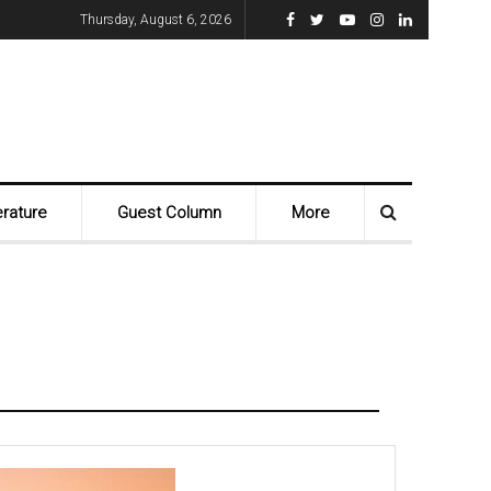
Thursday, August 6, 2026
erature
Guest Column
More