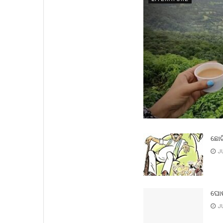
ଛୋଟ
JU
ଘୋଷ
JU