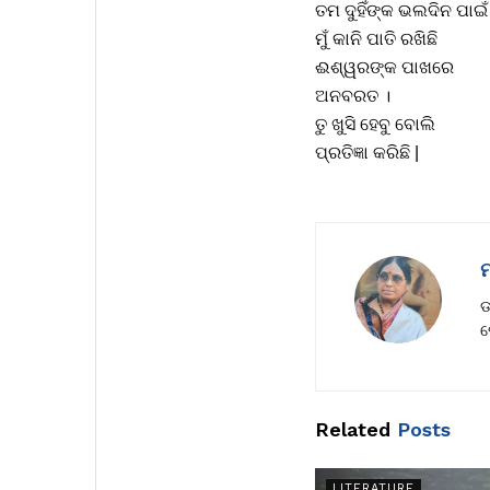
ତମ ଦୁହିଁଙ୍କ ଭଲଦିନ ପାଇଁ
ମୁଁ କାନି ପାତି ରଖିଛି
ଈଶ୍ୱରଙ୍କ ପାଖରେ
ଅନବରତ ।
ତୁ ଖୁସି ହେବୁ ବୋଲି
ପ୍ରତିଜ୍ଞା କରିଛି |
ମ
ଡ
ଫ
Related
Posts
LITERATURE