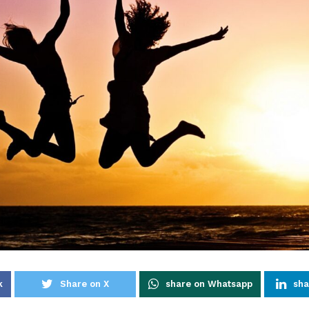
k
Share on X
share on Whatsapp
sha