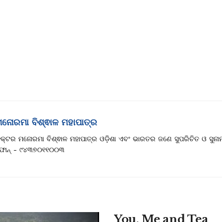
ନୋରମା ବିଶ୍ଵାଳ ମହାପାତ୍ର
କ୍ଟର ମନୋରମା ବିଶ୍ଵାଳ ମହାପାତ୍ର ଓଡ଼ିଶା ଏବଂ ଭାରତର ଜଣେ ସୁପରିଚିତ ଓ ସୁନା
ୋନ୍ - ୯୪୩୭୦୧୧୦୦୩
You, Me and Tea