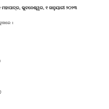
ଳ ମହାପାତ୍ର, ଭୁବନେଶ୍ୱର, ୧ ଜାନୁୟାରୀ ୨୦୨୩
ଦୁଃଖରେ ।
।
ି