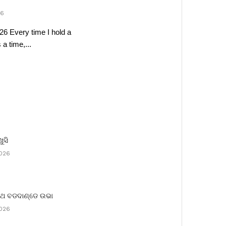
26
26 Every time I hold a
a time,...
ଖୁସି
2026
ରଥ ବଡଦାଣ୍ଡେ ଉଭା
2026