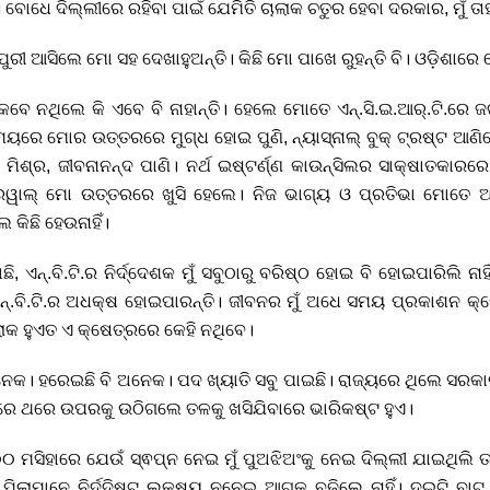
ଥ। ବୋଧେ ଦିଲ୍ଲୀରେ ରହିବା ପାଇଁ ଯେମିତି ଚାଲାକ ଚତୁର ହେବା ଦରକାର, ମୁଁ ତାହ
ରୀ ଆସିଲେ ମୋ ସହ ଦେଖାହୁଅନ୍ତି। କିଛି ମୋ ପାଖେ ରୁହନ୍ତି ବି। ଓଡ଼ିଶାରେ କେହ
େ ନଥିଲେ କି ଏବେ ବି ନାହାନ୍ତି। ହେଲେ ମୋତେ ଏନ୍.ସି.ଇ.ଆର୍.ଟି.ରେ ଜଗ
ୟରେ ମୋର ଉତ୍ତରରେ ମୁଗ୍ଧ ହୋଇ ପୁଣି, ନ୍ୟାସ୍ନାଲ୍ ବୁକ୍ ଟ୍ରଷ୍ଟ ଆଣି
ିଶ୍ର, ଜୀବନାନନ୍ଦ ପାଣି। ନର୍ଥ ଇଷ୍ଟର୍ଣ୍ଣ କାଉନ୍ସିଲର ସାକ୍ଷାତକାରରେ ୟ
ୱାଲ୍ ମୋ ଉତ୍ତରରେ ଖୁସି ହେଲେ। ନିଜ ଭାଗ୍ୟ ଓ ପ୍ରତିଭା ମୋତେ 
କିଛି ହେଉନାହିଁ।
 ଏନ୍.ବି.ଟି.ର ନିର୍ଦ୍ଦେଶକ ମୁଁ ସବୁଠାରୁ ବରିଷ୍ଠ ହୋଇ ବି ହୋଇପାରିଲି ନା
ତ ଏନ୍.ବି.ଟି.ର ଅଧକ୍ଷ ହୋଇପାରନ୍ତି। ଜୀବନର ମୁଁ ଅଧେ ସମୟ ପ୍ରକାଶନ କ
ଲୋକ ହୁଏତ ଏ କ୍ଷେତ୍ରରେ କେହି ନଥିବେ।
ଅନେକ। ହରେଇଛି ବି ଅନେକ। ପଦ ଖ୍ୟାତି ସବୁ ପାଇଛି। ରାଜ୍ୟରେ ଥିଲେ ସରକାର
ଡ଼ିରେ ଥରେ ଉପରକୁ ଉଠିଗଲେ ତଳକୁ ଖସିଯିବାରେ ଭାରିକଷ୍ଟ ହୁଏ।
୦ ମସିହାରେ ଯେଉଁ ସ୍ଵପ୍ନ ନେଇ ମୁଁ ପୁଅଝିଅଂକୁ ନେଇ ଦିଲ୍ଲୀ ଯାଇଥିଲି ତ
ାମାନେ ନିର୍ଦ୍ଦିଷ୍ଟ ଲକ୍ଷ୍ୟ ନନେଇ ଆଗକୁ ବଢ଼ିଲେ ନାହିଁ। ଦୁଇଟି ବାଟ