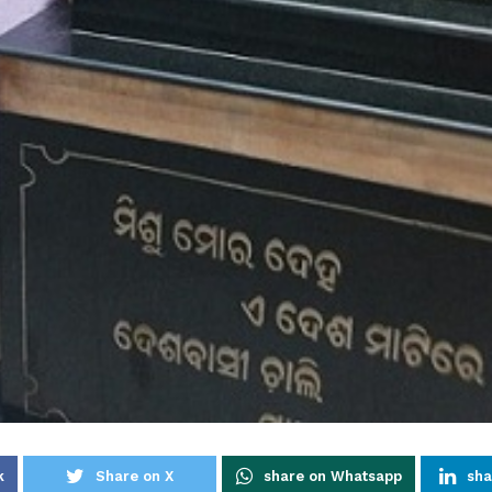
k
Share on X
share on Whatsapp
sha