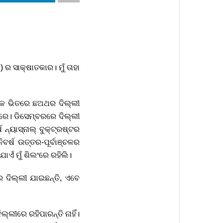
) ର ସାକ୍ଷାତକାର। ମୁଁ ତାହା
ର୍ଷକ ଭିତରେ ଛଅଥର ଦିଲ୍ଲୀ
ରେ। ଡିସେମ୍ବରରେ ଦିଲ୍ଲୀ
ନ୍ୟାସ୍ନାଲ୍ ବୁକ୍ଟ୍ରଷ୍ଟର
ର୍ଷ ଉତ୍ତର-ପୂର୍ବାଞ୍ଚଳର
ଯାଏଁ ମୁଁ ଶିଲଂରେ ରହିଲି।
 ଦିଲ୍ଲୀ ଯାଇଛନ୍ତି, ଏବେ
ଲ୍ଲୀରେ ରହିପାରନ୍ତି ନାହିଁ।