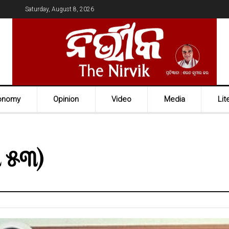
Saturday, August 8, 2026
onomy
Opinion
Video
Media
Lit
ଗ ୫୩)