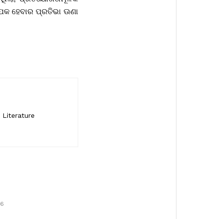
ପକ ହେବାର ପ୍ରତିଭା ଊଣା
 Literature
26