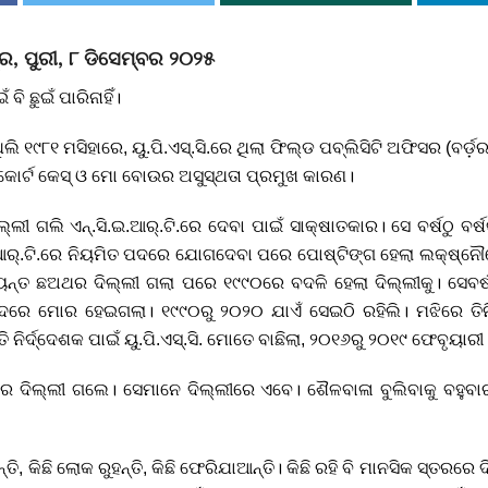
ର, ପୁରୀ, ୮ ଡିସେମ୍ବର ୨୦୨୫
ଁ ବି ଛୁଇଁ ପାରିନାହିଁ।
ଲି ୧୯୮୧ ମସିହାରେ, ୟୁ.ପି.ଏସ୍.ସି.ରେ ଥିଲା ଫିଲ୍ଡ ପବ୍ଲିସିଟି ଅଫିସର (ବର୍ଡ଼ର
ଁ। କୋର୍ଟ କେସ୍ ଓ ମୋ ବୋଉର ଅସୁସ୍ଥତା ପ୍ରମୁଖ କାରଣ।
ିଲ୍ଲୀ ଗଲି ଏନ୍.ସି.ଇ.ଆର୍.ଟି.ରେ ଦେବା ପାଇଁ ସାକ୍ଷାତକାର। ସେ ବର୍ଷଠୁ ବ
.ଆର୍.ଟି.ରେ ନିୟମିତ ପଦରେ ଯୋଗଦେବା ପରେ ପୋଷ୍ଟିଙ୍ଗ ହେଲା ଲକ୍ଷ୍ନୌ
ୟନ୍ତ ଛଅଥର ଦିଲ୍ଲୀ ଗଲା ପରେ ୧୯୯୦ରେ ବଦଳି ହେଲା ଦିଲ୍ଲୀକୁ। ସେବର୍ଷ 
ରେ ମୋର ହେଇଗଲା। ୧୯୯୦ରୁ ୨୦୨୦ ଯାଏଁ ସେଇଠି ରହିଲି। ମଝିରେ ତିନିବ
ତି ନିର୍ଦ୍ଦେଶକ ପାଇଁ ୟୁ.ପି.ଏସ୍.ସି. ମୋତେ ବାଛିଲା, ୨୦୧୬ରୁ ୨୦୧୯ ଫେବୃୟାରୀ 
େ ଦିଲ୍ଲୀ ଗଲେ। ସେମାନେ ଦିଲ୍ଲୀରେ ଏବେ। ଶୈଳବାଳା ବୁଲିବାକୁ ବହୁବାର
 କିଛି ଲୋକ ରୁହନ୍ତି, କିଛି ଫେରିଯାଆନ୍ତି। କିଛି ରହି ବି ମାନସିକ ସ୍ତରରେ ଦି