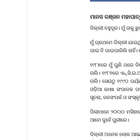
ମାନସ ରଞ୍ଜନ ମହାପାତ୍
ଦିଲ୍ଲୀ ବହୁଦୂର। ମୁଁ ତାକୁ ଛୁଇ
ମୁଁ ପ୍ରଥମେ ଦିଲ୍ଲୀ ଯାଇଥି
ପାଇ ବି ପାଇପାରିଲି ନାହି
୧୯୮୫ରେ ମୁଁ ପୁଣି ଥରେ ଦ
ଗଲି। ୧୯୮୭ରେ ଏନ୍.ସି.ଇ
ଗଲି। ସେଇଠୁ ୧୯୯୦ ପର୍ଯ୍
ଓଡ଼ିଆ ଭାଷା ସଂପାଦକ ପଦ
ସୂଚନା, ଜନସଂପର୍କ ଓ ସଂସ୍କୃ
ପିଲାମାନେ ୨୦୦୦ ମସିହାର
ଆମେ ଦୁହେଁ ପୁରୀରେ।
ଦିଲ୍ଲୀ ଅନେକ ଲୋକ ଆସନ୍ତି,