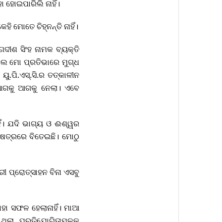
ା ହୋଇପାରିଲି ନାହିଁ।
ି ମୋତେ ଚିହ୍ନନ୍ତି ନାହିଁ।
ଦୀଶ ସିଂହ ନାମକ ବ୍ୟକ୍ତି
ଲେ ମୋ ପ୍ରତିଭାରେ ମୁଗ୍ଧ
ୁ.ପି.ଏସ୍.ସି.ର ତତ୍କାଳୀନ
ଆଗକୁ ଆଗକୁ ନେଲା। ଏବେ
ହିଁ। ଯଦି ଭାଗ୍ୟ ଓ ଈଶ୍ୱର
୍ଷେତ୍ରରେ ବିତେଇଛି। ମୋଠୁ
ୀ ପ୍ରୋତ୍ସାହନ ବିନା ଏସବୁ
ାହା ସଫଳ ହେଲାନାହିଁ। ମାଆ
 ଥିଲା, ପ୍ରତିଯୋଗିତାମୂଳକ