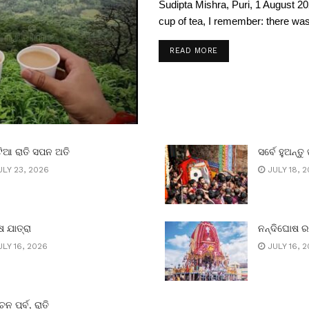
Sudipta Mishra, Puri, 1 August 20
cup of tea, I remember: there was 
READ MORE
ିଆ ରାତି ସପନ ଅତି
ସର୍ବେ ହୁଅନ୍ତୁ 
LY 23, 2026
JULY 18, 
 ଯାତ୍ରା
ନନ୍ଦିଘୋଷ 
LY 16, 2026
JULY 16, 
ାଚନ ପୂର୍ବ, ରାତି