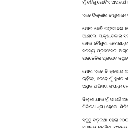
ମୁଁ ତହିଁରୁ ଗୋଟିଏ ଅପଦାର୍
ଏବେ ଦିଲ୍ଲୀର ବଂଧୁମାନେ ପୁ
ମୋର କେହି ଗଡ଼ଫାଦର କେବ
ଆଣିଲେ, ସାକ୍ଷାତକାର ସମ
ହୋଇ ଚୌଧୁରୀ ହେମକାନ୍ତ ମ
ସଦସ୍ୟ ପ୍ରଫେସର ଅଗ୍ର
ରାଜନୈତିକ ପ୍ରଭାବ ନଥିଲେ 
ମୋର ଏବେ ବି କ୍ଷୋଭ ଅଛି,
ଚାହିଁବେ, ତେବେ ମୁଁ ହୁଏ
ଅଧିକ ଅଭିଜ୍ଞତା ସଂପନ୍ନ 
ଦିଲ୍ଲୀ ଯାଇ ମୁଁ ପାଇଛି 
ମିଳିନଥାନ୍ତା। ହେଲେ, ଶି
ସବୁଠୁ ବଡ଼କଥା ହେଲା ୨୦୦
ପାଖରେ ନରହିବା ଫଳରେ ପିଲ