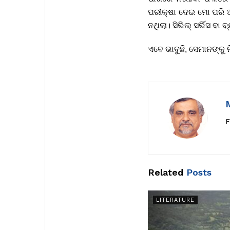
ପରୀକ୍ଷା ଦେଇ ମୋ ପରି 
ନଥିଲା। ସିଭିଲ୍ ସର୍ଭିସ ବା 
ଏବେ ଭାବୁଛି, ସେମାନଙ୍କୁ 
F
Related
Posts
LITERATURE