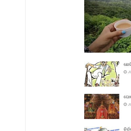
ଛୋଟ
JU
ଘୋଷ
JU
ନିର୍ବ