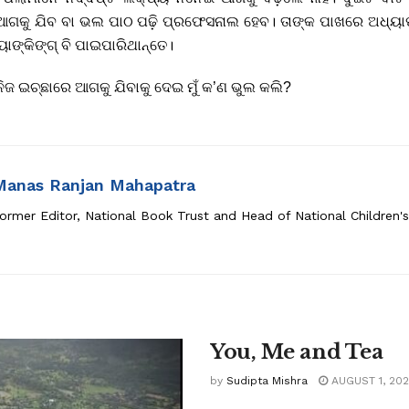
ଆଗକୁ ଯିବ ବା ଭଲ ପାଠ ପଢ଼ି ପ୍ରଫେସନାଲ ହେବ। ତାଙ୍କ ପାଖରେ ଅଧ୍ୟା
ବ୍ୟାଙ୍କିଙ୍ଗ୍ ବି ପାଇପାରିଥାନ୍ତେ।
ନିଜ ଇଚ୍ଛାରେ ଆଗକୁ ଯିବାକୁ ଦେଇ ମୁଁ କ’ଣ ଭୁଲ କଲି?
Manas Ranjan Mahapatra
ormer Editor, National Book Trust and Head of National Children's
You, Me and Tea
by
Sudipta Mishra
AUGUST 1, 20