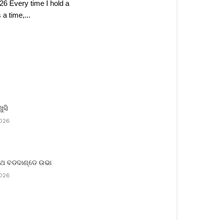
26 Every time I hold a
a time,...
ଖୁସି
2026
ରଥ ବଡଦାଣ୍ଡେ ଉଭା
2026