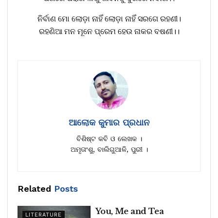
ନିର୍ବାଣ ମୋ ଲୋଡ଼ା ନାହିଁ ଲୋଡ଼ା ନାହିଁ ସରଗେ ରହଣୀ।
ରହଣିଆ ମନ ମୂନେ ପ୍ରେମ ହେଉ ନାକର ବଷଣୀ।।
ଆଲୋକ କୁମାର ପ୍ରଧାନ
ବିଶିଷ୍ଟ କବି ଓ ଲେଖକ ।
ଅମୃତାଂଶୁ, ବାଲିଗୁଆଳି, ପୁରୀ ।
Related
Posts
You, Me and Tea
LITERATURE