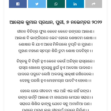
ଆଲୋକ କୁମାର ପ୍ରଧାନ, ପୁରୀ, ୭ ନଭେମ୍ବର ୨୦୨୨
ଜୀବନ ବିଚିତ୍ର ଫୁଲ କେବେ କେତେ ରଙ୍ଗର ଆକାଶ।
ଆକାଶ ବି ଭାଙ୍ଗିପଡେ ଭେଟ ହେଲେ ଶେଷତମ ଶୋଷ।।
ଶୋଷର କି ଯାଏ ଆସେ ମିଳିଗଲେ ତୃପ୍ତି ର ମୁହାଣ।
ମୁହାଣ ମହଣେ ସ୍ବପ୍ନ ଶିରି ତୁଟା ଶୋଷ ପଦଚିହ୍ନ।।
ଚିହ୍ନକୁ ବି ଚିହ୍ନି ହୁଏ କେବେ କେଉଁ ଅଚିହ୍ନା ରାସ୍ତାରେ।
ରାସ୍ତା ଖୋଲେ ହୃଦୟକୁ ଛୁଇଁ ହୁଏ ଅଦେଖା ପାଦରେ।
ପାଦରେ ପଦୁଟେ ଲେଖି ଅଳତାକୁ ସାକ୍ଷୀ ରଖିଦେଲେ।
ଦେହକୁ ପରଖି ହୁଏ ମୋହମଗ୍ନା ପାଦଟିଏ ହେଲେ।।
ହେଲେ ହେଉ ଜୀବନଟା ଏଇ ଅଛି ଏଇ ନାହିଁ ରଙ୍ଗ।
ରଙ୍ଗ ଭର୍ତ୍ତି ଆକାଶ ଟା ନାଉଥାଉ ମେଘର ସରାଗ।।
ସରାଗେ ଶିଶିର ଢାଙ୍କୁ ଯେତେ ସବୁ ଅମାନିଆ ପଣ।
ପଣରେ ପରାଣ ଲଭୁ ଜୀବନଠୁଁ ଦୁରରେ ନିର୍ବାଣ।।