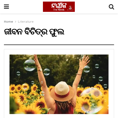
Home
Literature
ଜୀବନ ବିଚିତ୍ର ଫୁଲ