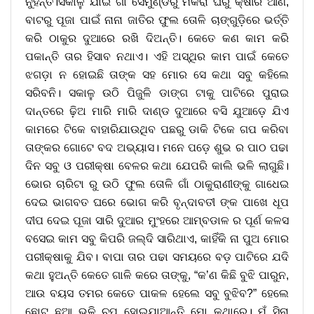
ନୁଁହନ୍ତି।ସକାଳୁ ଯାଇ ଗାଁ ସେମୁଣ୍ଡରୁ ମକରା ଘରୁ କ୍ଷୀର ଆଣି,
ବାଟରୁ ପୂଜା ପାଇଁ ନାନା ଜାତିର ଫୁଲ ତୋଳି ଚାଙ୍ଗୁଡ଼ିରେ ଭର୍ତ୍ତି
କରି ଠାକୁର ଦୁଆରେ ରଖି ଦିଅନ୍ତି। କେତେ କଣ କାମ କରି
ପକାନ୍ତି ତାର ହିସାବ ନଥାଏ। ଏହି ଅସ୍ଥିର କାମ ପାଇଁ କେତେ
ଝଗଡ଼ା ନ ହୋଇଛି ତାଙ୍କ ସହ ମୋର ସେ କଥା ସବୁ କହିଲେ
ସରିବନି। ସକାଳୁ ଉଠି ପିଜୁଳି ଡାଙ୍ଗ ଟାକୁ ପାଟିରେ ପୁରାଇ
ଦାନ୍ତରେ ଢ଼ିଅ ମାରି ମାରି ଦାଣ୍ଡ ଦୁଆରେ ବସି ଯୁଆଡ଼େ ଯିଏ
କାମରେ ଟିକେ ବାହାରିଯାଉଥିବ ପଛରୁ ଡାକି ଟିକେ ଗପ କରିବା
ତାଙ୍କର ଗୋଟେ ବଦ ଅଭ୍ୟାସ। ମନେ ପଡ଼େ ଶୁଭ ର ପାଠ ପଢା
ଦିନ ସବୁ ଓ ପରୀକ୍ଷା ବେଳର କଥା ଯେପରି କାଲି ଭଳି ଲାଗୁଛି।
ଭୋର ଚାରିଟା ରୁ ଉଠି ଫୁଲ ତୋଳି ଗାଁ ଠାକୁରାଣୀଙ୍କୁ ଗାଧେଇ
ଦେଇ ଭାଗବତ ଘରେ ଭୋଗ କରି ବୃନ୍ଦାବତୀ ଙ୍କ ପାଖେ ଧୂପ
ଦୀପ ଦେଇ ପୂଜା ସାରି ଦୁଆର ମୁଂହରେ ଆମ୍ବଡାଳ ର ପୂର୍ଣ କଳସ
ବସେଇ କାମ ସବୁ କିପରି ଜଲ୍ଦି ସାରିଥାଏ, କାହିଁକି ନା ପୁଅ ମୋର
ପରୀକ୍ଷାକୁ ଯିବ। ବାପା ତାର ପଢା ସମୟରେ ବଡ଼ ପାଟିରେ ଯଦି
କଥା ହୁଅନ୍ତି କେତେ ଗାଳି କରେ ତାଙ୍କୁ, “କ’ଣ କିଛି ବୁଝି ପାରୁନ,
ଆଉ ବୟସ ତମର କେତେ ପାକଳ ହେଲେ ସବୁ ବୁଝିବ?” ହେଲେ
ଛୋଟ ଛୁଆ ଭଳି ଚୁପ ହୋଇଯାଆନ୍ତି ମୋ କଥାରେ। ମୁଁ ସିନା