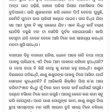
ଅଳ୍ପ ପାଠ ପଢ଼ିଛି, ହେଲେ ପଢିଲା ପିଲାର ମାନସିକତା ଠିକ
ବୁଝିପାରେ। ତାରି ଶୁଭକାମନା କରି କେତେ ଦିଅଁ ଦେବତା ପୁଜୁଛି,
କେମିତି ପୁଅଟା ଭଲ ଚାକିରୀ ଖଣ୍ଡେ ପାଇବ। ତାର ଚିନ୍ତା ଯିବା
ସହ ଆମ ଦୁଃଖ ବି ସବୁ ଉଭେଇ ଯିବ। ଏବେ କିନ୍ତୁ କାହିଁ ବୟସ
ଯେତିକି ବଢୁଛି ମନ ଟା ସେତିକି ଦୁର୍ବଳ ହୋଇଯାଉଛି। ଖାଲି
ବୋହୁଟା ଯଦି ବେଳେ ବେଳେ ଆସି ଟିକେ କଣ ସାହାଯ୍ୟ କରନ୍ତା
ମନଟା ଖୁସି ଲାଗନ୍ତା।
ବାହାଘର ଦିନୁ ବାହାରେ ରହିଲା, ଯେବେ ଆସେ ତାରି ବାପା ମାଆ
ପାଖକୁ ଚାଲିଯାଏ, ଏଠି ଟିକେ ଆମ ପାଖରେ ରହିଲେ ହୁଅନ୍ତାନି?
ତା ମାଆ ବାପା ବି କିଛି ବୋହୁ କୁ ମୋର କହୁ ନାହାନ୍ତି। ଶଶୁର
ବିଛଣାରେ ପଡିଛନ୍ତି, ଶାଶୁ ଶଶୁରଙ୍କ ପାଖକୁ ଟିକେ ଆସିବା ପାଇଁ
ସେମାନେ କୁହନ୍ତେନି? ହଁ ଆଜିକାଲି ଶିକ୍ଷିତ ପିଲା କ’ଣ ଆଉ
କରିବା?ଏବେ କିନ୍ତୁ ମୁଁ ଟିକେ କାମ କଲେ କାହିଁ ଧଇଁସଇଁ ଲାଗୁଛି।
ଦଣ୍ଡେ ବସିଲେ ଟିକେ କାମ କରୁଛି। ଆଗରୁ କେତେ କଣ କାମ ସବୁ
କରି ହେଉଥିଲା। ଘରେ ଗାଈ ଗୋରୁଙ୍କ କାମ, ଶାଶୁ ଶଶୁର ପିଲା
ଛୁଆ ସମସ୍ତଙ୍କ ମନ ଲାଖି ଖାଇବା ବୁଝି ସମୟ ଟିକେ ବଳିଲେ