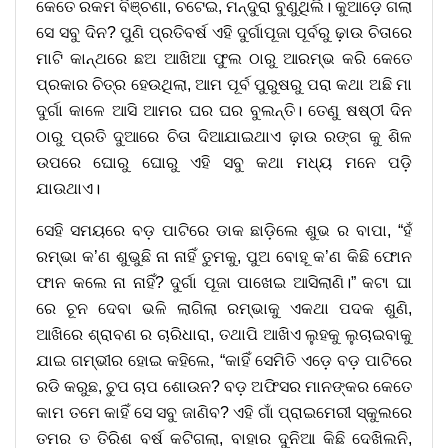
କେତେ ରକମ ବିଞ୍ଚଣା, ଚଟେଇ, ମନ୍ଦୁରା ବୁଣୁଥିଲି। କୁଆଡ଼େ ଗଲା
ସେ ସବୁ ଦିନ? ପୁଣି ପ୍ରତିବର୍ଷ ଏହି ଦୁର୍ଗାପୂଜା ପୂର୍ବରୁ ଢ଼ାଉ ଚିତାରେ
ମାଟି କାନ୍ଥରେ ଛଅ ଆଖିଆ ଫୁଲ ଠାରୁ ଆରମ୍ଭ କରି କେତେ
ପ୍ରକାର ଚିତ୍ର ହେଉଥିଲା, ଆମ ପୂର୍ବ ପୁରୁଷରୁ ପରା କଥା ଅଛି ମା
ଦୁର୍ଗା କାଳେ ଆସି ଆମର ଘର ଘର ବୁଲନ୍ତି। ତେଣୁ ଷଷ୍ଠୀ ଦିନ
ଠାରୁ ପ୍ରତି ଦୁଆରେ ଚିତା ଦିଆଯାଇଥାଏ ଢ଼ାଉ ରଙ୍ଗ କୁ ଶିଳ
ଉପରେ ଘୋରୁ ଘୋରୁ ଏହି ସବୁ କଥା ମଧ୍ୟ ମନେ ପଡ଼ି
ଯାଉଥାଏ।
ସେହି ସମୟରେ ବଡ଼ ପାଟିରେ ଡାକ ଛାଡ଼ିଲେ ଶୁଭ ର ବାପା, “ହଁ
ରମ୍ଭା କ’ଣ ଶୁଭୁଛି ନା ନାହିଁ ତୁମକୁ, ପୁଅ ବୋହୂ କ’ଣ କିଛି ଫୋନ
ଫାନ କଲେ ନା ନାହିଁ? ଦୁର୍ଗା ପୂଜା ପାଖେଇ ଆସିଲାଣି।” କଟା ଘା
ରେ ଚୂନ ଦେବା ଭଳି ଲାଗିଲା ରମ୍ଭାକୁ ଏକଥା ପଦକ ଶୁଣି,
ଆଖିରେ ଶ୍ରାବଣ ର ଚାରିଧାରା, ତଥାପି ଆଖିଏ ଲୁହକୁ ଲୁଚାଇବାକୁ
ଯାଇ ଗମ୍ଭୀର ହୋଇ କହିଲେ, “କାହିଁ ସେମିତି ଏଡ଼େ ବଡ଼ ପାଟିରେ
ରଡି କରୁଛ, ଚୁପ ଚାପ ଶୋଉନ? ବଡ଼ ଅଫିସର ମାନଙ୍କର କେତେ
କାମ ତମେ କାହିଁ ସେ ସବୁ ଜାଣିବ? ଏହି ଗାଁ ପ୍ରାଇମେରୀ ସ୍କୁଲରେ
ତମର ତ ତିରିଶ ବର୍ଷ କଟିଗଲା, ବାହାର ଦୁନିଆ କିଛି ଦେଖିଲନି,