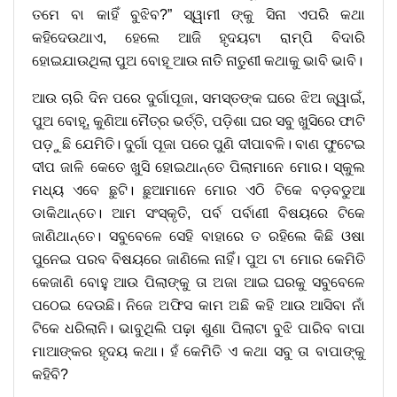
ତମେ ବା କାହିଁ ବୁଝିବ?” ସ୍ୱାମୀ ଙ୍କୁ ସିନା ଏପରି କଥା
କହିଦେଉଥାଏ, ହେଲେ ଆଜି ହୃଦୟଟା ରାମ୍ପି ବିଦାରି
ହୋଇଯାଉଥିଲା ପୁଅ ବୋହୂ ଆଉ ନାତି ନାତୁଣୀ କଥାକୁ ଭାବି ଭାବି।
ଆଉ ଚାରି ଦିନ ପରେ ଦୁର୍ଗାପୂଜା, ସମସ୍ତଙ୍କ ଘରେ ଝିଅ ଜ୍ୱାଇଁ,
ପୁଅ ବୋହୂ, କୁଣିଆ ମୈତ୍ର ଭର୍ତ୍ତି, ପଡ଼ିଶା ଘର ସବୁ ଖୁସିରେ ଫାଟି
ପଡ଼ୁଛି ଯେମିତି। ଦୁର୍ଗା ପୂଜା ପରେ ପୁଣି ଦୀପାବଳି। ବାଣ ଫୁଟେଇ
ଦୀପ ଜାଳି କେତେ ଖୁସି ହୋଇଥାନ୍ତେ ପିଲାମାନେ ମୋର। ସ୍କୁଲ
ମଧ୍ୟ ଏବେ ଛୁଟି। ଛୁଆମାନେ ମୋର ଏଠି ଟିକେ ବଡ଼ବଡୁଆ
ଡାକିଥାନ୍ତେ। ଆମ ସଂସ୍କୃତି, ପର୍ବ ପର୍ବାଣୀ ବିଷୟରେ ଟିକେ
ଜାଣିଥାନ୍ତେ। ସବୁବେଳେ ସେହି ବାହାରେ ତ ରହିଲେ କିଛି ଓଷା
ପୁନେଇ ପରବ ବିଷୟରେ ଜାଣିଲେ ନାହିଁ। ପୁଅ ଟା ମୋର କେମିତି
କେଜାଣି ବୋହୁ ଆଉ ପିଲାଙ୍କୁ ତା ଅଜା ଆଇ ଘରକୁ ସବୁବେଳେ
ପଠେଇ ଦେଉଛି। ନିଜେ ଅଫିସ କାମ ଅଛି କହି ଆଉ ଆସିବା ନାଁ
ଟିକେ ଧରିଲାନି। ଭାବୁଥିଲି ପଢ଼ା ଶୁଣା ପିଲାଟା ବୁଝି ପାରିବ ବାପା
ମାଆଙ୍କର ହୃଦୟ କଥା। ହଁ କେମିତି ଏ କଥା ସବୁ ତା ବାପାଙ୍କୁ
କହିବି?