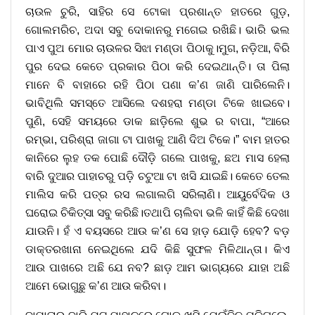
ଚାଉଳ ଚୁରି, ସାହିର ସେ ଟୋକା ପ୍ରଶାନ୍ତ ହାତରେ ଗୁଡ଼,
ଗୋଲମରିଚ, ଅଦା ସବୁ ଦୋକାନରୁ ମଗେଇ ରଖିଛି। ଭାରି ଭଲ
ପାଏ ପୁଅ ମୋର ଚାଉଳର ସିଝା ମଣ୍ଡା ପିଠାକୁ।ମୁଗ, ନଡ଼ିଆ, ବିରି
ପୁର ଦେଇ କେତେ ପ୍ରକାର ପିଠା କରି ଦେଇଥାନ୍ତି। ତା ପିଲା
ମାନେ ବି ବାହାରେ ରହି ପିଠା ପଣା କ’ଣ ଜାଣି ପାରିଲେନି।
ଭାବିଥିଲି ସମସ୍ତେ ଆସିଲେ ଦଶହରା ମଣ୍ଡା ଟିକେ ଖାଇବେ।
ପୁଣି, ସେହି ସମୟରେ ଡାକ ଛାଡ଼ିଲେ ଶୁଭ ର ବାପା, “ଆରେ
ରମ୍ଭା, ପରିଶ୍ରା ଜାଗା ଟା ପାଖକୁ ଆଣି ଦିଅ ଟିକେ।” ବାମ ହାତର
କାନିରେ ଲୁହ ତକ ପୋଛି ଦୌଡ଼ି ଗଲେ ପାଖକୁ, ଛଅ ମାସ ହେଲା
ବାରି ଦୁଆର ପାହାଚରୁ ପଡ଼ି ଚଟୁଆ ଟା ଖସି ଯାଇଛି। କେତେ ତେଲ
ମାଲିସ କରି ପତ୍ର ରସ ଲଗାଲଗି ସରିଲାଣି। ଆୟୁର୍ବେଦିକ ଓ
ଘରୋଇ ଚିକିତ୍ସା ସବୁ କରିଛି।ତଥାପି ଚାଲିବା ଭଳି କାହିଁ କିଛି ଦେଖା
ଯାଉନି। ହଁ ଏ ବୟସରେ ଆଉ କ’ଣ ସେ ହାଡ଼ ଯୋଡ଼ି ହେବ? ବଡ଼
ଡାକ୍ତରଖାନା ନେଇଥିଲେ ଯଦି କିଛି ସୁଫଳ ମିଳିଥାନ୍ତା। କିଏ
ଆଉ ପାଖରେ ଅଛି ଯେ ନବ? ଛାଡ଼ ଆମ ଭାଗ୍ୟରେ ଯାହା ଅଛି
ଆମେ ଭୋଗୁଛୁ କ’ଣ ଆଉ କରିବା।