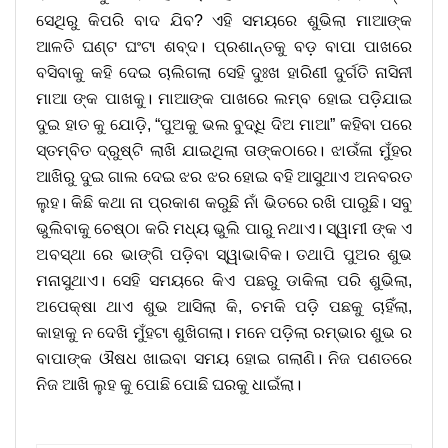
ସେଥିରୁ କିପରି ବାଦ ଯିବ? ଏହି ସମୟରେ ଶୁଭିଲା ମାଆଙ୍କ
ଆଳତି ଘଣ୍ଟ ଘଂଟା ଶବ୍ଦ। ପ୍ରଶାନ୍ତକୁ ବଡ଼ ବାପା ପାଖରେ
ବସିବାକୁ କହି ଦେଇ ଚାଲିଗଲା ସେହି ଦୁଃଖ ହାରିଣୀ ଦୁର୍ଗତି ନାସିନୀ
ମାଆ ଙ୍କ ପାଖକୁ। ମାଆଙ୍କ ପାଖରେ ଲମ୍ବ ହୋଇ ପଡ଼ିଯାଇ
ଦୁଇ ହାତ କୁ ଯୋଡ଼ି, “ପୁଅକୁ ଭଲ ବୁଦ୍ଧି ଦିଅ ମାଆ” କହିବା ପରେ
ସ୍ତମ୍ବିତ ଦ୍ରୁଷ୍ଟି ଲାଖି ଯାଇଥିଲା ତାଙ୍କଠାରେ। ଝାଉଁଳା ମୁଁହର
ଆଖିରୁ ଦୁଇ ଗାଲ ଦେଇ ଝର ଝର ହୋଇ ବହି ଆସୁଥାଏ ଅନବରତ
ଲୁହ। କିଛି କଥା ନା ପ୍ରକାଶ କରୁଛି ନାଁ ଭିତରେ ରଖି ପାରୁଛି। ସବୁ
ଭୁଲିବାକୁ ଚେଷ୍ଠା କରି ମଧ୍ୟ ଭୁଲି ପାରୁ ନଥାଏ। ସ୍ୱାମୀ ଙ୍କ ଏ
ଅବସ୍ଥା ରେ ଭାଙ୍ଗି ପଡ଼ିବା ସ୍ୱାଭାବିକ। ତଥାପି ପୁଅର ଶୁଭ
ମନାସୁଥାଏ। ସେହି ସମୟରେ କିଏ ପଛରୁ ଡାକିଲା ପରି ଶୁଭିଲା,
ଅପେକ୍ଷା ଥାଏ ଶୁଭ ଆସିଲା କି, ଚମକି ପଡ଼ି ପଛକୁ ଚାହିଁଲା,
କାହାକୁ ନ ଦେଖି ମୁଁହଟା ଶୁଖିଗଲା। ମନେ ପଡ଼ିଲା ରମ୍ଭାର ଶୁଭ ର
ବାପାଙ୍କ ଔଷଧ ଖାଇବା ସମୟ ହୋଇ ଗଲାଣି। ନିଜ ପଣତରେ
ନିଜ ଆଖି ଲୁହ କୁ ପୋଛି ପୋଛି ଘରକୁ ଧାଇଁଲା।