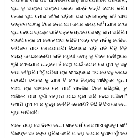
ବାପାତାର ବାରି ପଟ ପାହାଚରେ ଗୋଡ଼ ଖସି ଯେଉଁଦିନ ପଡିଗଲେ,
ପୁଅ କୁ ସାଙ୍ଗେ ସାଙ୍ଗେ କେତେ କାନ୍ଦି କାନ୍ଦି ଫୋନ କଲି।
ହେଲେ ପୁଅ ମୋର କହିଲା ପଡ଼ିଶା ଘର ପ୍ରଶାନ୍ତକୁ କହି ପାଖ
ଡାକ୍ତର ପାଖକୁ ଟିକେ ନେଇ ଯା। ମୋର ସମୟ ନାହିଁ। ଯାହା ହେଉ
ପୁଅ ବୋଧେ ବ୍ୟସ୍ତ ଭାବି ବହୁତ କଷ୍ଟରେ ସେ ସବୁ କାମ ସାରିଲି।
ମାଇପି ଲୋକ ଟା କେତେ ଅବା କରିବି। ଏଡ଼େ ବଡ଼ ମର୍ଦ କୁ ଟେକିବା
କାଠିକର ପାଠ ହୋଇଯାଉଛି। ବିଛଣାରେ ପଡ଼ି ପଡି ଚିଡ଼ି ଚିଡ଼ି
ମଧ୍ୟ ହୋଇଗଲେଣି। ନାତି ନାତୁଣୀ ବୋହୁ କୁ ଟିକେ ଦେଖିଥିଲେ
ଖୁସି ହୋଇଯାଇ ଥାନ୍ତେ। ହଁ ସେଥି ପାଇଁ ଫୋନ ରେ ପୁଅ କୁ ସବୁ
କଥା କହିଥିଲି। “ମୁଁ ପଡିଶା ଙ୍କ ସହାୟତାରେ ଏଠାରେ ସବୁ ଚଳାଇ
ଦେଉଛି। ଦଶହରା କୁ ଯାହା ବି ହେଉ ନିଶ୍ଚୟ ଆସିବୁରେ ପୁଅ।
ମାଆ ଙ୍କ ପାଖରେ ତୋ ପାଇଁ ମାନସିକ ଟିକେ କରିଥିଲି, ତୁ
ଆସିଲେ ପାଖ ଦୁର୍ଗା ମଣ୍ଡପ ଯାଇ ପୂଜା ସାରି ଦେଇ ଆସିବା।”
ତଥାପି ପୁଅ ଟା ର ବୁଦ୍ଧି କେମିତି କେଜାଣି? କିଛି ବି ସିଏ ସେ କଥା
ଗୁଡ଼ା ଭାବିଲାନି।
ମନେ ପଡ଼େ ସେ ଦିନର କଥା। ସାତ ବର୍ଷ ହୋଇଥାଏ ଶୁଭକୁ। ସାହି
ପିଲାଙ୍କ ସହ ଚୋର ପୁଲିସ ଖେଳି ତା ବଡ଼ ବାପାର ଦୁଆର ମୁଁହରେ