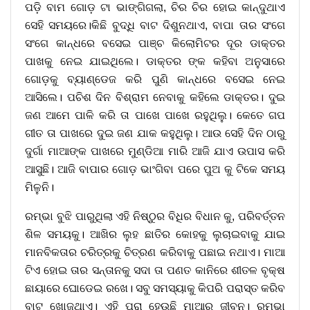
ପଡ଼ି ବାମ ଗୋଡ଼ ଟା ଭାଙ୍ଗିଗଲା, ଚିର ଚିର ହୋଇ କାନ୍ଦୁଥାଏ
ସେହି ସମୟରେ।କିଛି ବୁଦ୍ଧି ବାଟ ଦିଶୁନଥାଏ, ବାପା ତାର ସଂଗେ
ସଂଗେ କାନ୍ଧରେ ବସେଇ ପାଞ୍ଚ କିଲୋମିଟର ଦୂର ଡାକ୍ତର
ପାଖକୁ ନେଇ ଯାଇଥିଲେ। ଡାକ୍ତର ଙ୍କ କହିବା ଅନୁସାରେ
ଗୋଡ଼କୁ ବ୍ୟାଣ୍ଡେଜ କରି ପୁଣି କାନ୍ଧରେ ବସେଇ ନେଇ
ଆସିଲେ। ପଚିଶ ଦିନ ବିଶ୍ରାମ ନେବାକୁ କହିଲେ ଡାକ୍ତର। ଦୁଇ
ଜଣ ଆମେ ପାଳି କରି ତା ପାଖେ ପାଖେ ରହୁଥିଲୁ। କେତେ ଗପ
ଗୀତ ତା ପାଖରେ ଦୁଇ ଜଣ ଯାକ କହୁଥିଲୁ। ଆଉ ସେହି ଦିନ ଠାରୁ
ଦୁର୍ଗା ମାଆଙ୍କ ପାଖରେ ମୁଣ୍ଡିଆ ମାରି ଆଜି ଯାଏ ଉପାସ କରି
ଆସୁଛି। ଆଜି ବାପାର ଗୋଡ଼ ଭାଂଗିବା ପରେ ପୁଅ କୁ ଟିକେ ସମୟ
ମିଳୁନି।
ରମ୍ଭା ବୁଝି ପାରୁଥିଲା ଏହି ନିଷ୍ଠୁର ବିଧିର ବିଧାନ କୁ, ପରିବର୍ତ୍ତନ
ଶିଳ ସମୟକୁ। ଆଖିର ଲୁହ ଛାତିର କୋହକୁ ଲୁଚାଇବାକୁ ଯାଇ
ମାନବିକତାର ଚରିତ୍ରକୁ ଚିତ୍ରଣ କରିବାକୁ ପଛାଇ ନଥାଏ। ମାଆ
ଟିଏ ହୋଇ ତାର ସନ୍ତାନକୁ ସଦା ତା ପଣତ କାନିରେ ଶୀତଳ ବୃକ୍ଷ
ଛାୟାରେ ଘୋଡେଇ ରଖେ। ସବୁ ସମସ୍ୟାକୁ କିପରି ପରାସ୍ତ କରିବ
ବାଟ ଖୋଜୁଥାଏ। ଏହି ପରା ହେଉଛି ମାଆର ଜୀବନ। ରମ୍ଭା