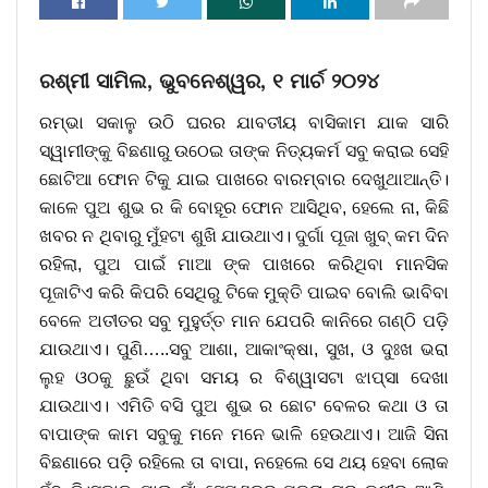
ରଶ୍ମୀ ସାମିଲ, ଭୁବନେଶ୍ୱର, ୧ ମାର୍ଚ ୨୦୨୪
ରମ୍ଭା ସକାଳୁ ଉଠି ଘରର ଯାବତୀୟ ବାସିକାମ ଯାକ ସାରି
ସ୍ୱାମୀଙ୍କୁ ବିଛଣାରୁ ଉଠେଇ ତାଙ୍କ ନିତ୍ୟକର୍ମ ସବୁ କରାଇ ସେହି
ଛୋଟିଆ ଫୋନ ଟିକୁ ଯାଇ ପାଖରେ ବାରମ୍ବାର ଦେଖୁଥାଆନ୍ତି।
କାଳେ ପୁଅ ଶୁଭ ର କି ବୋହୂର ଫୋନ ଆସିଥିବ, ହେଲେ ନା, କିଛି
ଖବର ନ ଥିବାରୁ ମୁଁହଟା ଶୁଖି ଯାଉଥାଏ। ଦୁର୍ଗା ପୂଜା ଖୁବ୍ କମ ଦିନ
ରହିଲା, ପୁଅ ପାଇଁ ମାଆ ଙ୍କ ପାଖରେ କରିଥିବା ମାନସିକ
ପୂଜାଟିଏ କରି କିପରି ସେଥିରୁ ଟିକେ ମୁକ୍ତି ପାଇବ ବୋଲି ଭାବିବା
ବେଳେ ଅତୀତର ସବୁ ମୁହୁର୍ତ୍ତ ମାନ ଯେପରି କାନିରେ ଗଣ୍ଠି ପଡ଼ି
ଯାଉଥାଏ। ପୁଣି…..ସବୁ ଆଶା, ଆକାଂକ୍ଷା, ସୁଖ, ଓ ଦୁଃଖ ଭରା
ଲୁହ ଓଠକୁ ଛୁଉଁ ଥିବା ସମୟ ର ବିଶ୍ୱାସଟା ଝାପ୍ସା ଦେଖା
ଯାଉଥାଏ। ଏମିତି ବସି ପୁଅ ଶୁଭ ର ଛୋଟ ବେଳର କଥା ଓ ତା
ବାପାଙ୍କ କାମ ସବୁକୁ ମନେ ମନେ ଭାଳି ହେଉଥାଏ। ଆଜି ସିନା
ବିଛଣାରେ ପଡ଼ି ରହିଲେ ତା ବାପା, ନହେଲେ ସେ ଥୟ ହେବା ଲୋକ