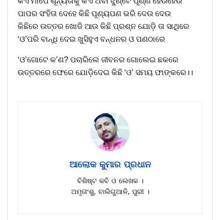
କିଏ ମାପେ ଶୂନ୍ୟତାକୁ କିଏ ଅବା ଝୁଣ୍ଟେ ପୂର୍ଣ୍ଣ ହେଉହେଉ
ପାପର ସଂହିତା ଦେହେ କିଛି ପୂଣ୍ୟପଣ ଭରି ଦେଉ ଦେଉ
କିଛିରେ ଉତ୍ତର ଖୋଜି ଆଉ କିଛି ପ୍ରଶ୍ନ ଯୋଡ଼ି ତା ସାଥିରେ
‘ଓ’ପରି ବାନ୍ଧି ଦେଇ ଖୁସିହୁଏ ବନ୍ଧନର ଓ ପଣଠାରେ
‘ଓ’ଗୋଟେ କ’ଣ? ପଚାରିଲେ ଜୀବନର ଗୋଲେଇ ଛକରେ
ଉତ୍ତରରେ ଫେରେ ଯୋଡ଼ିଦେଇ କିଛି ‘ଓ’ ସମୟ ଫାଙ୍କରେ।।
ଆଲୋକ କୁମାର ପ୍ରଧାନ
ବିଶିଷ୍ଟ କବି ଓ ଲେଖକ ।
ଅମୃତାଂଶୁ, ବାଲିଗୁଆଳି, ପୁରୀ ।