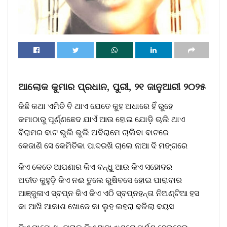
ଆଲୋକ କୁମାର ପ୍ରଧାନ, ପୁରୀ, ୨୧ ଜାନୁଆରୀ ୨୦୨୫
କିଛି କଥା ଏମିତି ବି ଥାଏ ଯେତେ କୁହ ଅଧାରେ ହିଁ ରୁହେ
କମାଠାରୁ ପୂର୍ଣ୍ଣଛେଦ ଯାଏଁ ଆଉ ହୋଇ ଯୋଡ଼ି ଚାଲି ଥାଏ
ବିରାମର ବାଟ ଭୁଲି ଭୁଲି ଅବିରାମେ ଚାଲିବା ବାଟରେ
କେଜାଣି ସେ କେମିତିକା ପାଦରଖି ଚାଲେ ନାଆ ଦି ମଙ୍ଗରେ
କିଏ କେତେ ଆପଣାର କିଏ ବନ୍ଧୁ ଆଉ କିଏ ସହୋଦର
ଅତୀତ କୁହୁଡ଼ି କିଏ ନଈ ତୁଲେ ରୁଷିବସେ ହୋଇ ପାରାବାର
ଆଞ୍ଜୁଳାଏ ସ୍ବପ୍ନ କିଏ କିଏ ଏଠି ସ୍ବପ୍ନହନ୍ତା ନିଅଣ୍ଟିଆ ହସ
କା ଆଖି ଆକାଶ ଖୋଜେ କା ଲୁହ ଲହରା ଢଳିଲା ବୟସ