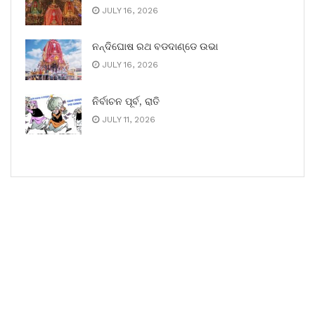
JULY 16, 2026
ନନ୍ଦିଘୋଷ ରଥ ବଡଦାଣ୍ଡେ ଉଭା
JULY 16, 2026
ନିର୍ବାଚନ ପୂର୍ବ, ରାତି
JULY 11, 2026