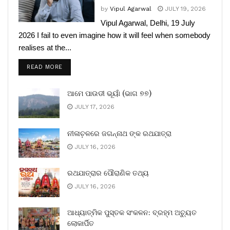
by
Vipul Agarwal
JULY 19, 2026
Vipul Agarwal, Delhi, 19 July
2026 I fail to even imagine how it will feel when somebody
realises at the...
READ MORE
ଆମେ ପାଉଡୀ ଭୂୟାଁ (ଭାଗ ୭୭)
JULY 17, 2026
ନୀଳାଚ଼ଳରେ ଜଗନ୍ନାଥ ଙ୍କ ରଥଯାତ୍ରା
JULY 16, 2026
ରଥଯାତ୍ରାର ପୌରାଣିକ ତଥ୍ୟ
JULY 16, 2026
ଆଧ୍ୟାତ୍ମିକ ପୁସ୍ତକ ସଂକଳନ: ବ୍ରହ୍ମ ଅଚ୍ୟୁତ
ଲୋକାର୍ପିତ