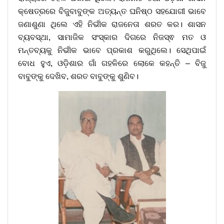
କ୍ଷେତ୍ରରେ ବିଜୁବାବୁଙ୍କ ଅତ୍ୟନ୍ତ ଘନିଷ୍ଠ ସହଯୋଗୀ ଭାବେ
ଜଣାଶୁଣା ଥିଲେ ଏହି ନିର୍ଭୀକ ରାଜନେତା ଶରତ କର। ଶାସନ
ବ୍ୟବସ୍ଥା, ସାମାଜିକ ସଂସ୍କାର ଦିଗରେ ନିଜସ୍ଵ ମତ ଓ
ମନ୍ତବ୍ୟକୁ ନିର୍ଭୀକ ଭାବେ ପ୍ରକାଶ କରୁଥିଲେ। ସେଥିପାଇଁ
ବୋଧ ହୁଏ, ଓଡ଼ିଶାର ଗାଁ ଗହଳିରେ ଲୋକେ କହନ୍ତି – ବିଜୁ
ବାବୁଙ୍କୁ ଦେଖିବ, ଶରତ ବାବୁଙ୍କୁ ଶୁଣିବ।