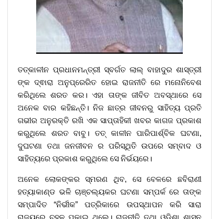
ତତ୍କାଳୀନ ପ୍ରଧାନମନ୍ତ୍ରୀ ସ୍ବର୍ଗତ ଲାଲ୍ ବାହାଦୁର ଶାସ୍ତ୍ରୀ
ଙ୍କ ଦ୍ଵାରା ଅନୁପ୍ରେରିତ ହୋଇ ରାଜନୀତି ରେ ମନୋନିବେଶ
କରିଥିଲେ ଶରତ କର। ଏହା ତାଙ୍କ ଜୀବିତ ଅବସ୍ଥାରେ ସେ
ଅନେକ ବାର କହିଛନ୍ତି। ନିଜ ଛାତ୍ର ଜୀବନରୁ ସାହିତ୍ୟ ପ୍ରତି
ଗଭୀର ଅନୁରକ୍ତି ରଖି ଏକ ସାପ୍ତାହିକୀ ଖବର କାଗଜ ପ୍ରକାଶ
କରୁଥିଲେ ଶରତ ବାବୁ। ତତ୍ କାଳୀନ ପାରିପାର୍ଶ୍ବିକ ଘଟଣା,
ଦୁଘଟଣା ତଥା ଜନଜୀବନ ର ପରିସ୍ଥିତି ଉପରେ ସମ୍ବାଦ ଓ
ସାହିତ୍ୟରେ ପ୍ରକାଶ କରୁଥିଲେ ସେ ନିର୍ଭୟରେ।
ଅନେକ ଲୋକଙ୍କର ସ୍ମରଣ ଥିବ, ସେ ବେଳରେ ଛବିରାଣୀ
ହତ୍ୟାକାଣ୍ଡ ଭଳି ଚାଞ୍ଚଲ୍ୟକର ଘଟଣା ସମ୍ପର୍କ ରେ ତାଙ୍କ
ସମ୍ପାଦିତ “ନିର୍ଭୀକ” ପତ୍ରିକାରେ ଉପସ୍ଥାପନ କରି ସାରା
ରାଜ୍ୟରେ ଚହଳ ପକାଇ ଥିଲେ। ରାଜନୀତି ତଥା ଓଡ଼ିଶା ଶାସନ