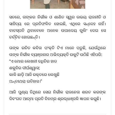
ସତରେ, ତାଙ୍କର ନିର୍ଭୀକ ଓ ଶାଣିତ ସ୍ୱର ଉଭୟ ରାଜନୀତି ଓ
ସାହିତ୍ୟ ରେ ପ୍ରତିଫଳିତ ହୋଇଛି, ଏଥିରେ ସନ୍ଦେହ ନାହିଁ।
ବାଚସ୍ପତି ଥିବାବେଳେ ଅନେକ ଉପାଦେୟ ରୁଲିଂ ଦେଇ ସେ
ଚର୍ଚ୍ଚିତ ହୋଇଛନ୍ତି।
ତାଙ୍କ ରଚିତ କବିତା ପଂକ୍ତି ଟିଏ ମାନେ ପଡୁଛି, ଯେଉଁଥିରେ
ତାଙ୍କ ନିର୍ଭୀକ ବ୍ୟଞ୍ଜନାର ଅଭିବ୍ୟକ୍ତି ଉକୁଟି ଉଠିଛି ଏହିପରି:
“ଏ ମୋର ଲେଖନୀ ଦଧିଚିର ହାଡ
ଶକୁନିର ଦୀର୍ଘଶ୍ୱାସ;
କାଳି ଛାଡ଼ି ଆଜି ରକ୍ତରେ ଲେଖୁଛି
ଅନ୍ତଃଥରା ଇତିହାସ।”
ଆଜି ପୁଣ୍ୟ ତିଥିରେ ସେଇ ନିର୍ଭୀକ ରାଜନେତା ଶରତ କରଙ୍କ
ଦିବଂଗତ ଆତ୍ମା ପ୍ରତି ବିନମ୍ର ଶ୍ରଦ୍ଧାଞ୍ଜଳି ଜ୍ଞାପନ କରୁଛି।