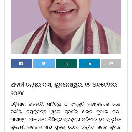
ଅବନୀ ଚନ୍ଦ୍ର ଦାସ, ଭୁବନେଶ୍ୱର, ୧୨ ଅକ୍ଟୋବର
୨୦୨୪
ଓଡ଼ିଶାର ରାଜନୀତି, ସାହିତ୍ୟ ଓ ସଂସ୍କୃତି କ୍ଷେତ୍ରରେ ଜଣେ
ନିର୍ଭୀକ ବ୍ୟକ୍ତିତ୍ଵ ଥିଲେ ସ୍ବର୍ଗତ ଶରତ କୁମାର କର।
ମାହାଙ୍ଗା ଅଞ୍ଚଳର ବିଶିଷ୍ଟ ବ୍ରାହ୍ମଣ ପରିବାର ରେ ସ୍ୱର୍ଗତଃ
କୁଳମଣି କରଙ୍କ ୩ୟ ପୁତ୍ର ଭାବେ ଜନ୍ମିତ ଶରତ କୁମାର