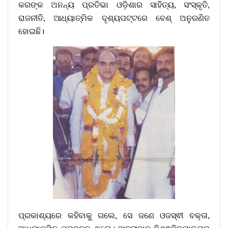
କରଙ୍କ ଅନନ୍ୟ ପ୍ରତିଭା ଓଡ଼ିଶାର ସାହିତ୍ୟ, ସଂସ୍କୃତି,
ରାଜନୀତି, ଆଧ୍ୟାତ୍ମିକ ଦୃଶ୍ୟପଟ୍ଟରେ ବେଶ୍ ଅନୁରଣିତ
ହୋଇଛି।
ପ୍ରକାଶ୍ୟରେ କହିବାକୁ ଗଲେ, ସେ ଜଣେ ଓଜସ୍ଵୀ ବକ୍ତା,