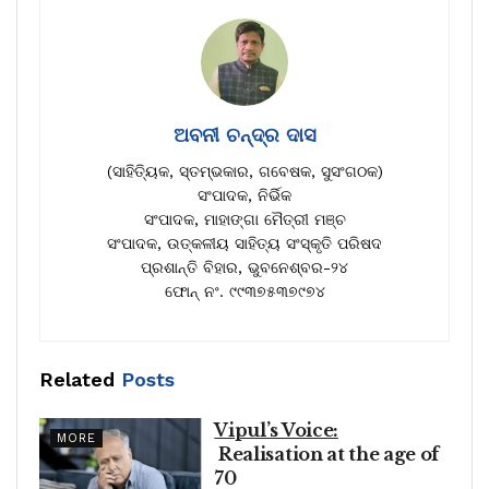
ଅବନୀ ଚନ୍ଦ୍ର ଦାସ
(ସାହିତ୍ୟିକ, ସ୍ତମ୍ଭକାର, ଗବେଷକ, ସୁସଂଗଠକ)
ସଂପାଦକ, ନିର୍ଭିକ
ସଂପାଦକ, ମାହାଙ୍ଗା ମୈତ୍ରୀ ମଞ୍ଚ
ସଂପାଦକ, ଉତ୍କଳୀୟ ସାହିତ୍ୟ ସଂସ୍କୃତି ପରିଷଦ
ପ୍ରଶାନ୍ତି ବିହାର, ଭୁବନେଶ୍ବର-୨୪
ଫୋନ୍ ନଂ. ୯୯୩୭୫୩୭୯୭୪
Related
Posts
Vipul’s Voice:
MORE
Realisation at the age of
70