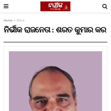
Home
More
ନିର୍ଭୀକ ରାଜନେତା : ଶରତ କୁମାର କର