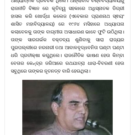
ଆଧ୍ୟାତ୍ମିକ ପ୍ରବଚକ ଥିଲେ। ଆହ୍ଲାବାଦ ବିଶ୍ଵବିଦ୍ୟାଳୟରୁ
ରାଜନୀତି ବିଜ୍ଞାନ ରେ କୃତିତ୍ୱ ସହକାରେ ଅଧିସ୍ନାତକ ଡିଗ୍ରୀ
ହାସଲ କରି ଖୋର୍ଦ୍ଧା କଲେଜ (ଏବେକାର ପ୍ରାଣନାଥ ସ୍ଵୟଂ
ଶାସିତ ମହାବିଦ୍ୟାଳୟ) ରେ ୧୯୬୪ ମସିହାରେ ଅଧ୍ୟାପନା
କଲାବେଳକୁ ତାଙ୍କ ବାଗ୍ମୀତା ଅସାଧାରଣ ଭାବେ ଫୁଟି ଉଠିଥିଲା।
ତାଙ୍କ ସାରଗର୍ଭକ ବକ୍ତବ୍ୟ ଶୁଣିବାକୁ ସାରା ରାଜ୍ୟର
ପୁରପଲ୍ଲୀରେ ନରନାରୀ ତଥା ଆବାଳବୃଦ୍ଧବନିତା ଘଣ୍ଟା ଘଣ୍ଟା
ଧରି ପ୍ରତୀକ୍ଷା କରୁଥିଲେ। ରାଜନୈତିକ ଭାଷଣ ହେଉ କିମ୍ବା
ବେତାର କେନ୍ଦ୍ର ଜରିଆରେ ରଥଯାତ୍ରା ଧାରା-ବିବରଣୀ ହେଉ
ସବୁଥିରେ ତାଙ୍କର ନୂତନତ୍ବ ବାରି ହେଉଥିଲା।