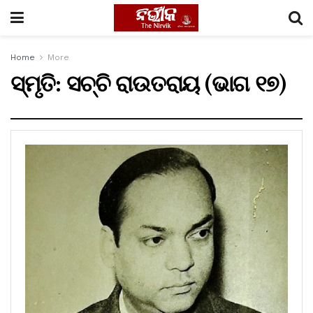
Home
More
ସ୍ମୃତି: ସଚ୍ଚି ରାଉତରାୟ (ଭାଗ ୧୭)