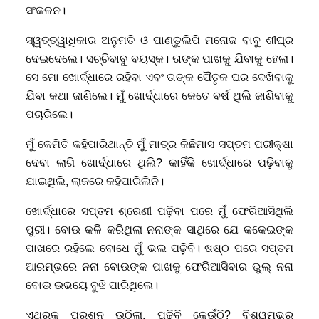
ସଂକଳନ।
ସ୍ୱତ୍ତ୍ୱାଧିକାର ଅନୁମତି ଓ ପାଣ୍ଡୁଲିପି ମନୋଜ ବାବୁ ଶୀଘ୍ର
ଦେଇଦେଲେ। ସଚ୍ଚିବାବୁ ବୟସ୍କ। ତାଙ୍କ ପାଖକୁ ଯିବାକୁ ହେଲା।
ସେ ମୋ ଖୋର୍ଦ୍ଧାରେ ରହିବା ଏବଂ ତାଙ୍କ ପୈତୃକ ଘର ଦେଖିବାକୁ
ଯିବା କଥା ଜାଣିଲେ। ମୁଁ ଖୋର୍ଦ୍ଧାରେ କେତେ ବର୍ଷ ଥିଲି ଜାଣିବାକୁ
ପଚାରିଲେ।
ମୁଁ କେମିତି କହିପାରିଥାନ୍ତି ମୁଁ ମାତ୍ର କିଛିମାସ ସପ୍ତମ ପରୀକ୍ଷା
ଦେବା ଲାଗି ଖୋର୍ଦ୍ଧାରେ ଥିଲି? କାହିଁକି ଖୋର୍ଦ୍ଧାରେ ପଢ଼ିବାକୁ
ଯାଇଥିଲି, ଲାଜରେ କହିପାରିଲିନି।
ଖୋର୍ଦ୍ଧାରେ ସପ୍ତମ ଶ୍ରେଣୀ ପଢ଼ିବା ପରେ ମୁଁ ଫେରିଆସିଥିଲି
ପୁରୀ। ବୋଉ କଳି କରିଥିଲା ନନାଙ୍କ ସାଥିରେ ଯେ କକେଇଙ୍କ
ପାଖରେ ରହିଲେ ବୋଧେ ମୁଁ ଭଲ ପଢ଼ିବି। ଷଷ୍ଠ ପରେ ସପ୍ତମ
ଆରମ୍ଭରେ ନନା ବୋଉଙ୍କ ପାଖକୁ ଫେରିଆସିବାର ଭୁଲ୍ ନନା
ବୋଉ ଉଭୟେ ବୁଝି ପାରିଥିଲେ।
ଏଥରକ ପ୍ରଶ୍ନ ଉଠିଲା, ପଢ଼ିବି କେଉଁଠି? ବିଶ୍ୱମ୍ଭର