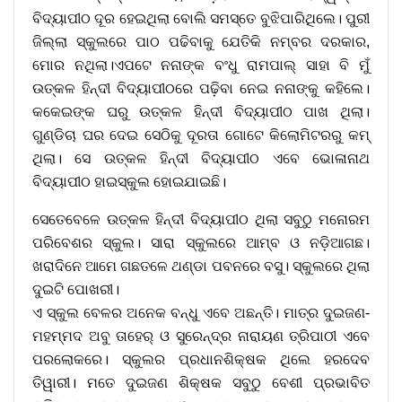
ବିଦ୍ୟାପୀଠ ଦୂର ହେଇଥିଲା ବୋଲି ସମସ୍ତେ ବୁଝିପାରିଥିଲେ। ପୁରୀ
ଜିଲ୍ଲା ସ୍କୁଲରେ ପାଠ ପଢିବାକୁ ଯେତିକି ନମ୍ବର ଦରକାର,
ମୋର ନଥିଲା।ଏପଟେ ନନାଙ୍କ ବଂଧୁ ରାମପାଲ୍ ସାହା ବି ମୁଁ
ଉତ୍କଳ ହିନ୍ଦୀ ବିଦ୍ୟାପୀଠରେ ପଢ଼ିବା ନେଇ ନନାଙ୍କୁ କହିଲେ।
କକେଇଙ୍କ ଘରୁ ଉତ୍କଳ ହିନ୍ଦୀ ବିଦ୍ୟାପୀଠ ପାଖ ଥିଲା।
ଗୁଣ୍ଡିଚା ଘର ଦେଇ ସେଠିକୁ ଦୂରତା ଗୋଟେ କିଲୋମିଟରରୁ କମ୍
ଥିଲା। ସେ ଉତ୍କଳ ହିନ୍ଦୀ ବିଦ୍ୟାପୀଠ ଏବେ ଭୋଳାନାଥ
ବିଦ୍ୟାପୀଠ ହାଇସ୍କୁଲ ହୋଇଯାଇଛି।
ସେତେବେଳେ ଉତ୍କଳ ହିନ୍ଦୀ ବିଦ୍ୟାପୀଠ ଥିଲା ସବୁଠୁ ମନୋରମ
ପରିବେଶର ସ୍କୁଲ। ସାରା ସ୍କୁଲରେ ଆମ୍ବ ଓ ନଡ଼ିଆଗଛ।
ଖରାଦିନେ ଆମେ ଗଛତଳେ ଥଣ୍ଡା ପବନରେ ବସୁ। ସ୍କୁଲରେ ଥିଲା
ଦୁଇଟି ପୋଖରୀ।
ଏ ସ୍କୁଲ ବେଳର ଅନେକ ବନ୍ଧୁ ଏବେ ଅଛନ୍ତି। ମାତ୍ର ଦୁଇଜଣ-
ମହମ୍ମଦ ଅବୁ ତାହେର୍ ଓ ସୁରେନ୍ଦ୍ର ନାରାୟଣ ତ୍ରିପାଠୀ ଏବେ
ପରଲୋକରେ। ସ୍କୁଲର ପ୍ରଧାନଶିକ୍ଷକ ଥିଲେ ହରଦେବ
ତିୱାରୀ। ମତେ ଦୁଇଜଣ ଶିକ୍ଷକ ସବୁଠୁ ବେଶୀ ପ୍ରଭାବିତ