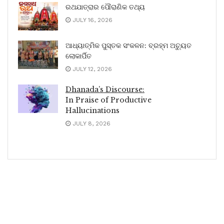
ରଥଯାତ୍ରାର ପୌରାଣିକ ତଥ୍ୟ
JULY 16, 2026
ଆଧ୍ୟାତ୍ମିକ ପୁସ୍ତକ ସଂକଳନ: ବ୍ରହ୍ମ ଅଚ୍ୟୁତ
ଲୋକାର୍ପିତ
JULY 12, 2026
Dhanada’s Discourse:
In Praise of Productive
Hallucinations
JULY 8, 2026