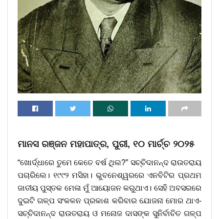
ମାନସ ରଞ୍ଜନ ମହାପାତ୍ର, ପୁରୀ, ୧୦ ମାର୍ଚ୍ଚ ୨୦୨୫
“ଖୋର୍ଦ୍ଧାରେ ତୁମେ କେତେ ବର୍ଷ ଥିଲ?” ସଚ୍ଚିଦାନନ୍ଦ ରାଉତରାୟ
ପଚାରିଲେ। ୧୯୯୨ ମସିହା। ଭୁବନେଶ୍ୱରରେ ଏନବିଟିର ପ୍ରଥମ
ଜାତୀୟ ପୁସ୍ତକ ମେଳା ମୁଁ ଆୟୋଜନ କରୁଥାଏ। ସେହି ଅବସରରେ
ଦୁଇଟି ଗଳ୍ପ ସଂକଳନ ପ୍ରକାଶ କରିବାର ଯୋଜନା ମୋର ଥାଏ-
ସଚ୍ଚିଦାନନ୍ଦ ରାଉତରାୟ ଓ ମନୋଜ ଦାସଙ୍କ ସୁନିର୍ବାଚିତ ଗଳ୍ପ