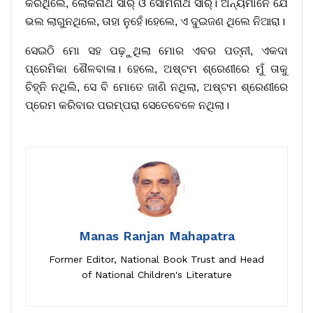
କରିଥିଲେ, ଲୋକନାଥ ସାର୍ ଓ ସୋମନାଥ ସାର୍। ଅନ୍ୟମାନେ ଯେ
ଭଲ ଲାଗୁନଥିଲେ, ତାହା ନୁହେଁ।ହେଲେ, ଏ ଦୁଇଜଣ ଥିଲେ ନିଆରା।
ସେଇଠି ମୋ ସହ ପଢ଼ୁଥିଲା ମୋର ଏବର ପତ୍ନୀ, ଏକଦା
ପ୍ରେମିକା ଶୈଳବାଳା। ହେଲେ, ଅଷ୍ଟମ ଶ୍ରେଣୀରେ ମୁଁ ତାକୁ
ଚିହ୍ନି ନଥିଲି, ସେ ବି ମୋତେ ଜାଣି ନଥିଲା, ଅଷ୍ଟମ ଶ୍ରେଣୀରେ
ପ୍ରେମ କରିବାର ପରମ୍ପରା ସେତେବେଳେ ନଥିଲା।
Manas Ranjan Mahapatra
Former Editor, National Book Trust and Head
of National Children's Literature