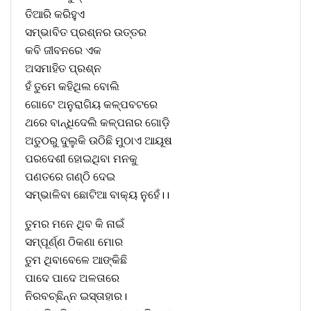
ତିଆରି କରିହୁଏ
ସମ୍ଭାବିତ ପ୍ରଶ୍ନର ଉତ୍ତର
କବି ଜୀବନରେ ଏକ
ଅସମାହିତ ପ୍ରଶ୍ନ
ହଁ ତୁମେ କହିଥିଲ ବୋଲି
ଗୋଟେ ଅନୁରାଗିୟ କଳ୍ପବଟରେ
ଥରେ ବାନ୍ଧିଦେଲି କଳ୍ପନାର ଗୋଡ଼ି
ଅତୁଠରୁ ଦୁଲୁକି ଉଠିଛି ମୁଠାଏ ଆୟୂଷ
ପରଦେଶୀ ହୋଇଥିବା ମନକୁ
ପଣତରେ ଗଣ୍ଠି ଦେଇ
ସମ୍ଭାଳିବା ଛୋଟିଆ ବାକ୍ୟ ନୁହେଁ।।
ତୁମର ମନେ ଥିବ କି ନାଇଁ
ସମ୍ପୂର୍ଣ୍ଣ ଠିକଣା ମୋର
ତୁମ ଥିବାବେଳେ ଆଙ୍କିଛି
ପାଦେ ପାଦେ ଅଳତାରେ
ନିରବଚ୍ଛିନ୍ନ ଇସ୍ତାହାର।