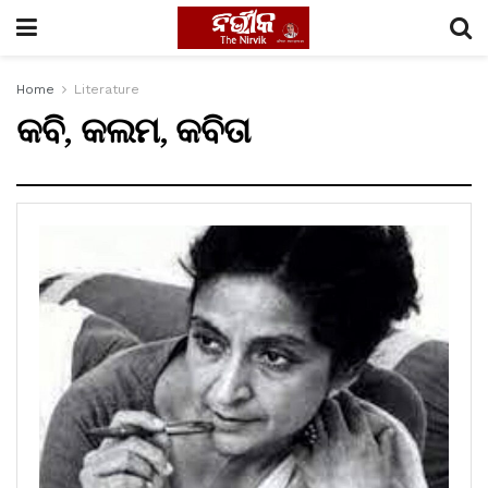
Home
Literature
କବି, କଲମ, କବିତା