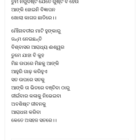
ତୁମ ନିରୁଦିଷ୍ଟ ଯେତେ ରୁଷ୍ଟ ବି ହେଉ
ଆଙ୍କି ହୋଇନି ବିଜ୍ଞାପନ
ଖୋଲା କାଗଜ ଛାତିରେ।।
ମୌନାବତୀର ମାଟି ହୁଙ୍କାରୁ
ଜନ୍ମ ନେଇଛନ୍ତି
ବିଶ୍ବାସର ଆରାଧ୍ୟ ଈଶ୍ୱର
ତୁମେ ଯାହା ବି କୁହ
ମିଛ ଉପରେ ମିଛକୁ ଆଙ୍କି
ଆହୁରି ଗାଢ଼ କରିହୁଏ
ସତ ଉପରେ ସତକୁ
ଆଙ୍କି ତା ଭିତରେ ବଞ୍ଚିବା ଠାରୁ
ଜୀଇଁବାର କଳାକୁ ନିଭେଇବା
ଅବଶିଷ୍ଟ ଜୀବନକୁ
ଆରାଧନା କରିବା
କେତେ ଅସହଜ ସତରେ।।