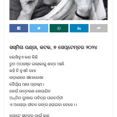
ସସ୍ମିତା ପଣ୍ଡା, କଟକ, ୭ ସେପ୍ଟେମ୍ବର ୨୦୨୪
ଲେଖିହୁଏ କଣ କିଛି
ତୁମ ଅପହଞ୍ଚ ଇଲାକାରୁ ଶବ୍ଦ ଆଣି
କହି ବି ହୁଏନି ଜମା
ଉଡ଼ାଣରେ ସୀମାରେଖା
ଦୈର୍ଘ୍ୟ ଆଉ ପ୍ରସ୍ଥ।
କେଉଁ ଉତ୍ତରଣ ହୋଇଯିବ
ଅନ୍ତିମ ଦୁଃଖର ପବିତ୍ର ପରବର୍ତ୍ତୀ
ଏ ଅଲୋଡ଼ା ଜୀବନ ରଙ୍ଗ ହରାଇବା ବେଳେ।।
ଗୋଟେ ସମୁଦ୍ର ପାଇଁ କଣ