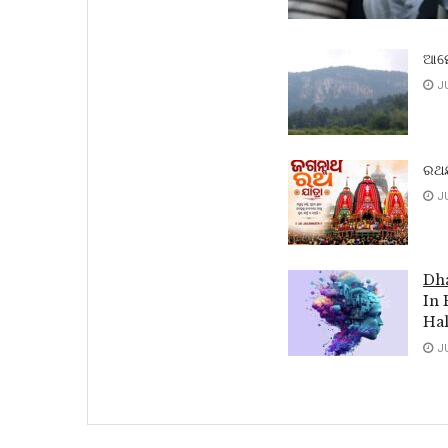
ଆମେ
JU
ରଥଯ
JU
Dha
In 
Hal
JU