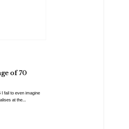
age of 70
 I fail to even imagine
lises at the...