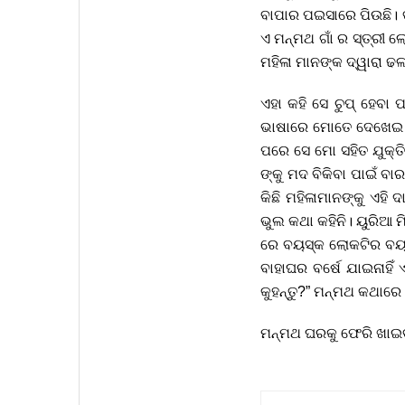
ବାପାର ପଇସାରେ ପିଉଛି। 
ଏ ମନ୍ମଥ ଗାଁ ର ସ୍ତ୍ରୀ ଲ
ମହିଳା ମାନଙ୍କ ଦ୍ୱାରା ଢଳ
ଏହା କହି ସେ ଚୁପ୍ ହେବା
ଭାଷାରେ ମୋତେ ଦେଖେଇ ଗା
ପରେ ସେ ମୋ ସହିତ ଯୁକ୍ତି
ଙ୍କୁ ମଦ ବିକିବା ପାଇଁ ବ
କିଛି ମହିଳାମାନଙ୍କୁ ଏହି 
ଭୁଲ କଥା କହିନି। ୟୁରିଆ 
ରେ ବୟସ୍କ ଲୋକଟିର ବୟସ 
ବାହାଘର ବର୍ଷେ ଯାଇନାହିଁ
କୁହନ୍ତୁ?” ମନ୍ମଥ କଥାରେ
ମନ୍ମଥ ଘରକୁ ଫେରି ଖାଇବା