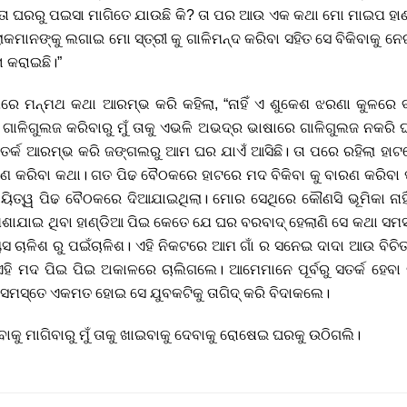
ତା ଘରରୁ ପଇସା ମାଗିତେ ଯାଉଛି କି? ତା ପର ଆଉ ଏକ କଥା ମୋ ମାଇପ ହାଣ୍ଡ
ୋକମାନଙ୍କୁ ଲଗାଇ ମୋ ସ୍ତ୍ରୀ କୁ ଗାଳିମନ୍ଦ କରିବା ସହିତ ସେ ବିକିବାକୁ ନେଇ
ା କରାଇଛି।”
 ପରେ ମନ୍ମଥ କଥା ଆରମ୍ଭ କରି କହିଲା, “ନାହିଁ ଏ ଶୁକେଶ ଝରଣା କୁଳରେ 
ଳିଗୁଲଜ କରିବାରୁ ମୁଁ ତାକୁ ଏଭଳି ଅଭଦ୍ର ଭାଷାରେ ଗାଳିଗୁଲଜ ନକରି ଘରକ
ତର୍କ ଆରମ୍ଭ କରି ଜଙ୍ଗଲରୁ ଆମ ଘର ଯାଏଁ ଆସିଛି। ତା ପରେ ରହିଲା ହାଟର
ାରଣ କରିବା କଥା। ଗତ ପିଢ ବୈଠକରେ ହାଟରେ ମଦ ବିକିବା କୁ ବାରଣ କରିବା 
ଦାୟିତ୍ୱ ପିଢ ବୈଠକରେ ଦିଆଯାଇଥିଲା। ମୋର ସେଥିରେ କୌଣସି ଭୂମିକା ନାହିଁ।
ମିଶାଯାଇ ଥିବା ହାଣ୍ଡିଆ ପିଇ କେତେ ଯେ ଘର ବରବାଦ୍ ହେଲାଣି ସେ କଥା ସମସ
ଚାଳିଶ ରୁ ପଇଁଚାଳିଶ। ଏହି ନିକଟରେ ଆମ ଗାଁ ର ସନେଇ ଦାଦା ଆଉ ବିଚିତ
 ଏହି ମଦ ପିଇ ପିଇ ଅକାଳରେ ଚାଲିଗଲେ। ଆମେମାନେ ପୂର୍ବରୁ ସତର୍କ ହେବା 
 ସମସ୍ତେ ଏକମତ ହୋଇ ସେ ଯୁବକଟିକୁ ତାଗିଦ୍ କରି ବିଦାକଲେ।
କୁ ମାଗିବାରୁ ମୁଁ ତାକୁ ଖାଇବାକୁ ଦେବାକୁ ରୋଷେଇ ଘରକୁ ଉଠିଗଲି।