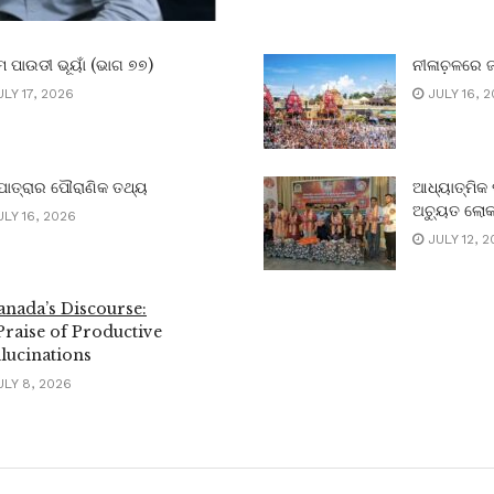
 ପାଉଡୀ ଭୂୟାଁ (ଭାଗ ୭୭)
ନୀଳାଚ଼ଳରେ 
LY 17, 2026
JULY 16, 
ାତ୍ରାର ପୌରାଣିକ ତଥ୍ୟ
ଆଧ୍ୟାତ୍ମିକ 
ଅଚ୍ୟୁତ ଲୋକା
LY 16, 2026
JULY 12, 2
nada’s Discourse:
Praise of Productive
lucinations
LY 8, 2026