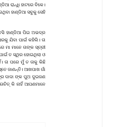
ିଆ ରାନ୍ଧି ହାଟରେ ବିକେ।
ଥିବା ହାଣ୍ଡିଆ ସବୁକୁ ସେହି
ବସି ହାଣ୍ଡିଆ ପିଇ ଅଭଦ୍ର
ୁ ଯିବା ପାଇଁ କହିଲି। ତା
େ ମା ମାନେ ତାଙ୍କ ସ୍ତ୍ରୀ
ପାଇଁ ତ ସ୍ଥିର ହୋଇଥିଲା ଓ
 ତା ପରେ ମୁଁ ତ ତାକୁ କିଛି
୍ତେ ଜାଣନ୍ତି। ଆଖପାଖ ଗାଁ
୍ର ଦାଦା ଙ୍କ ପୁଅ ଦୁଇଜଣ
ଉଚିତ୍ କି ନାହିଁ ଆପଣମାନେ