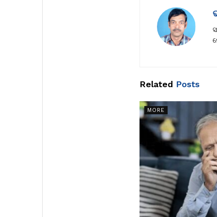
ସ
ମ
Related
Posts
MORE