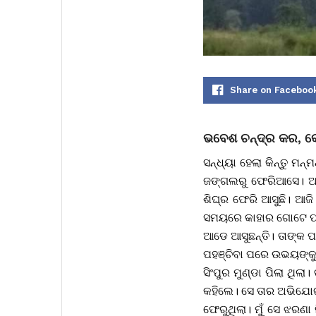
Share on Faceboo
ଭବେଶ ଚନ୍ଦ୍ର କର, କେନ
ସନ୍ଧ୍ୟା ହେଲା କିନ୍ତୁ 
ଜଙ୍ଗଲରୁ ଫେରିଆସେ। ଆଜ
ଶିଘ୍ର ଫେରି ଆସୁଛି। ଆଜ
ସମୟରେ କାହାର ଗୋଟେ ପାଟ
ଆଡେ ଆସୁଛନ୍ତି। ତାଙ୍କ ପ
ପହଞ୍ଚିବା ପରେ ଉଭୟଙ୍କୁ 
ସିଂପୁର ମୁଣ୍ଡା ପିଲା ଥି
କହିଲେ। ସେ ତାର ଅଭିଯୋଗ
ଫେରୁଥିଲା। ମୁଁ ସେ ଝରଣା