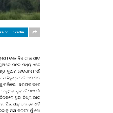
re on Linkedin
ନ୍ମଥ। ସେତ ଦିନ ଥାଉ ଥାଉ
େ ଯୁଆଡେ ଗଲେ ମଧ୍ୟ ଏବେ
ାଣ୍ଡ ଦୁଆର ହେଉଥାଏ। ଏହି
େ ପାଟିତୁଣ୍ଡ କରି ଆମ ଘର
ଡ଼କୁ ଚାଲିଲେ। ଦରବାର ଘରେ
କରୁଥିବା ଯୁବକଟି ପାଖ ଗାଁ
ବୈଠକରେ ଥିବା ବିଷ୍ଣୁ ଭାଇ
 ପିତା ଆଳୁ ଓ କନ୍ଦା ଧରି
ଇବାକୁ ମନା କରିବ? ମୁଁ ମୋ