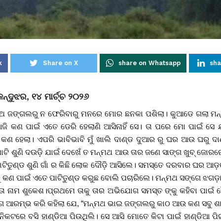
k
Share on X
share on Whatsapp
sha
୍ଦୁଝର, ୧୪ ମାର୍ଚ୍ଚ ୨୦୨୬
ମନ୍ମଥ ଜଙ୍ଗଲରୁ ନ ଫେରିବାରୁ ମନରେ ମୋର ଛନକା ପଶିଲା। କୁଆଡେ ଗଲା ମ
ି କଣ ପାଇଁ ଏତେ ଡେରି ହେଲାଣି ଆସିନାହିଁ ସେ। ତା ପରେ ମୋ ପାଇଁ ସ
ି କଣ ହେଲା। ଏପରି ଭାବିଭାବି ମୁଁ ଖାଲି ଦାଣ୍ଡ ଦୁଆର ରୁ ଘର ଆଉ ଘରୁ ଦ
ି ଶୁଣି ଦଉଡ଼ି ଯାଇଁ ଦେଖେଁ ତ ମନ୍ମଥ ଆଉ ତାର ଜଣେ ସାଙ୍ଗ ଖୁବ୍ ଜୋରର
ାଟିତୁଣ୍ଡ ଶୁଣି ଗାଁ ର କିଛି ଲୋକ ଦୌଡ଼ି ଆସିଲେ। ସମସ୍ତେ ଦରବାର ଘର ଆ
କଣ ପାଇଁ ଏତେ ପାଟିତୁଣ୍ଡ କରୁଛ ବୋଲି ପଚାରିଲେ। ମନ୍ମଥ ସଙ୍ଗେ ଝଗଡ଼ା 
ଲା। ତା ନାମ ଶୁକେଶ।ପ୍ରଥମେ ତାକୁ ତାର ଅଭିଯୋଗ ସମସ୍ତ ଙ୍କୁ କହିବା ପାଇଁ 
 ଆରମ୍ଭ କରି କହିଲା ଯେ, “ମନ୍ମଥ ଭାଇ ଜଙ୍ଗଲରୁ କାଠ ଆଉ କଣ ସବୁ ଶାଗ,
 ନିକଟରେ ବସି ହାଣ୍ଡିଆ ପିଉଥିଲି। ସେ ଆସି ମୋତେ କିଟା ପାଇଁ ହାଣ୍ଡିଆ ପି