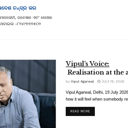
ଭବେଶ ଚନ୍ଦ୍ର କର
ମାଜସେବୀ, ଗବେଷକ ଏବଂ ଲେଖକ
ୋବାଇଲ -୮୨୪୯୭୭୭୫୦୨
Vipul’s Voice:
Realisation at the 
by
Vipul Agarwal
JULY 19, 2026
Vipul Agarwal, Delhi, 19 July 2026
how it will feel when somebody rea
READ MORE