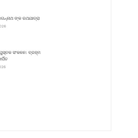
ଜଗନ୍ନାଥ ଙ୍କ ରଥଯାତ୍ରା
2026
ପୁସ୍ତକ ସଂକଳନ: ବ୍ରହ୍ମ
ର୍ପିତ
026