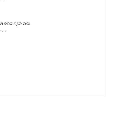
ରଥ ବଡଦାଣ୍ଡେ ଉଭା
2026