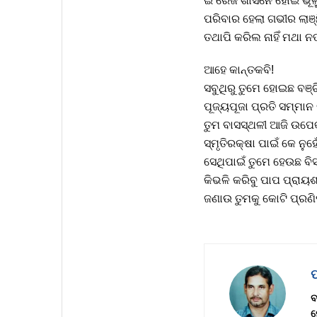
ଇଂରେଜ ଶାସନେ ହୋଇ ଭୂଲୁ
ପରିବାର ହେଲା ଗଭୀର ଲାଞ୍
ତଥାପି କରିଲ ନାହିଁ ମଥା 
ଆହେ କାନ୍ତକବି!
ସବୁଥିରୁ ତୁମେ ହୋଇଛ ବଞ୍
ପୂଜ୍ୟପୂଜା ପ୍ରତି ସମ୍ମାନ
ତୁମ ବାସସ୍ଥଳୀ ଆଜି ଉପେ
ସ୍ମୃତିରକ୍ଷା ପାଇଁ କେ ନୁହେଁ
ସେଥିପାଇଁ ତୁମେ ହେଉଛ ବିସ
କିଭଳି କରିବୁ ପାପ ପ୍ରାୟଶ
ଜଣାଉ ତୁମକୁ କୋଟି ପ୍ରଣ
ବ
ମ