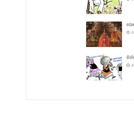
ଘୋଷ
JU
ନିର୍ବ
JU