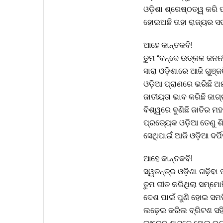
ଓଡ଼ିଶା ଶ୍ରେଷ୍ଠତ୍ୱ କରି 
ହୋଇଅଛି ତାହା ରାଜ୍ୟର ସ
ଆହେ କାନ୍ତକବି!
ତୁମ “ବନ୍ଦେ ଉତ୍କଳ ଜନନୀ
ସାରା ଓଡ଼ିଶାରେ ଆଜି ଗୁଞ୍ଜ
ଓଡ଼ିଆ ପ୍ରାଣରେ ଭରିଛି ଅ
ଜାତୀୟତା ଭାବ କରିଛି ଜାଗ
ବିଶ୍ୱରେ ବୁଣିଛି ଜାତିର ମ
ପ୍ରତ୍ୟେକ ଓଡ଼ିଆ ତେଣୁ ଶ
ସେଥିପାଇଁ ଆଜି ଓଡ଼ିଆ ଦର୍ପ
ଆହେ କାନ୍ତକବି!
ସ୍ୱତନ୍ତ୍ର ଓଡ଼ିଶା ଗଢ଼ିବା 
ତୁମ ଗୀତ କରିଥିଲା ସମ୍ମୋ
ଦେଶ ପାଇଁ ପୁଣି ହୋଇ ସମର୍
ଲଢ଼େଇ କରିଲ ବ୍ରିଟଶ ସହ