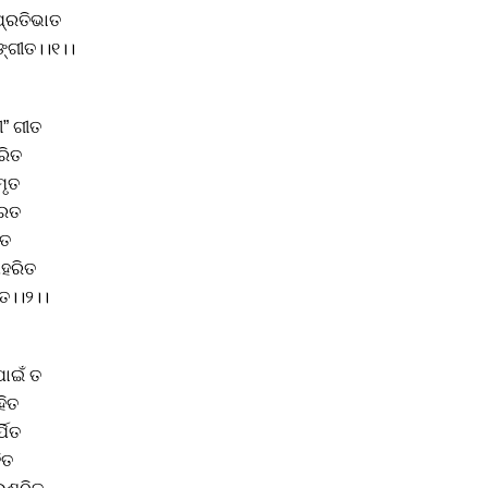
ପ୍ରତିଭାତ
ଙ୍ଗୀତ।।୧।।
” ଗୀତ
ରିତ
ମୃତ
୍ରତ
ହତ
ିହରିତ
ିତ।।୨।।
ପାଇଁ ତ
ହିତ
ପିତ
ିତ