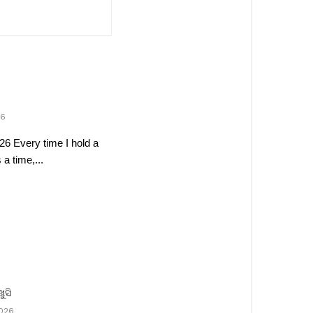
26
26 Every time I hold a
a time,...
ଖୁସି
2026