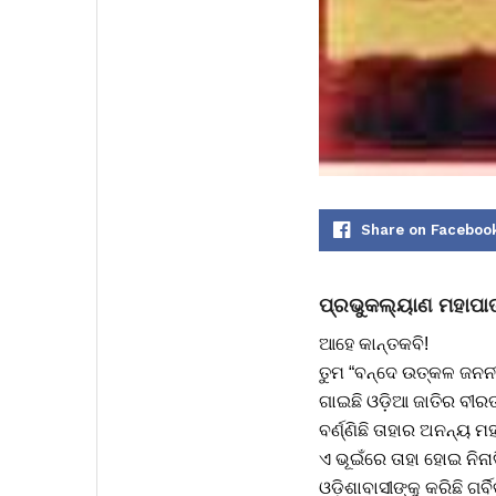
Share on Faceboo
ପ୍ରଭୁକଲ୍ୟାଣ ମହାପା
ଆହେ କାନ୍ତକବି!
ତୁମ “ବନ୍ଦେ ଉତ୍କଳ ଜନନୀ
ଗାଇଛି ଓଡ଼ିଆ ଜାତିର ବୀର
ବର୍ଣ୍ଣିଛି ତାହାର ଅନନ୍ୟ ମ
ଏ ଭୂଇଁରେ ତାହା ହୋଇ ନିନା
ଓଡ଼ିଶାବାସୀଙ୍କୁ କରିଛି ଗର୍ବ