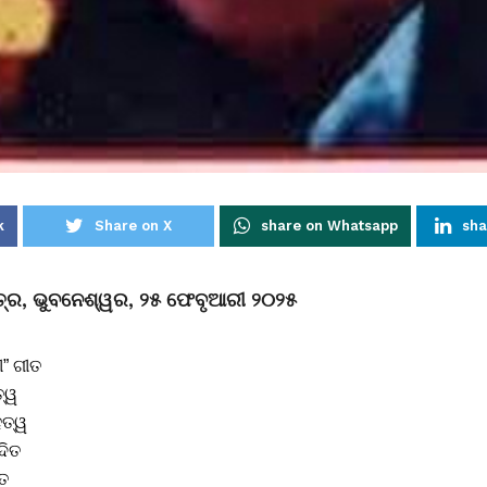
k
Share on X
share on Whatsapp
sha
ତ୍ର, ଭୁବନେଶ୍ୱର, ୨୫ ଫେବୃଆରୀ ୨୦୨୫
” ଗୀତ
ତ୍ୱ
ହତ୍ୱ
ଦିତ
ିତ