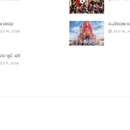
 ଯାତ୍ରା
ନନ୍ଦିଘୋଷ 
LY 16, 2026
JULY 16, 
ାଚନ ପୂର୍ବ, ରାତି
LY 11, 2026