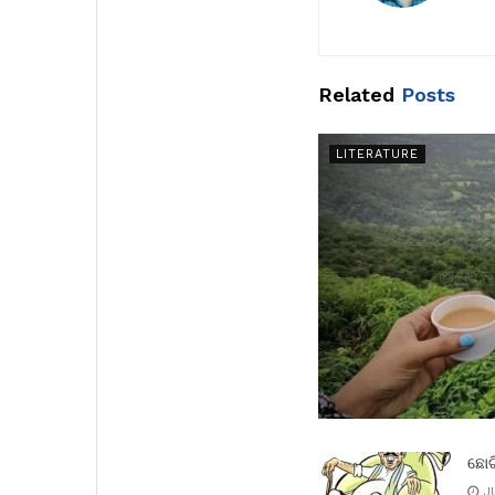
Related
Posts
LITERATURE
ଛୋଟ
JU