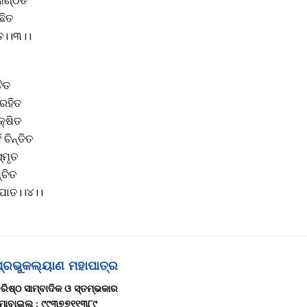
ଣ୍ଠିତ
ଛିତ
ନତ।।୩।।
ଚିତ
 ରହିତ
କ୍ଷିତ
 ଚିନ୍ତିତ
୍ମୃତ
୍ଚିତ
ିପାତ।।୪।।
ପ୍ରଭୁକଲ୍ୟାଣ ମହାପାତ୍ର
ରିଷ୍ଠ ସାମ୍ବାଦିକ ଓ ସ୍ତମ୍ଭକାର
ୋବାଇଲ : ୯୯୩୭୭୧୧୩୮୯