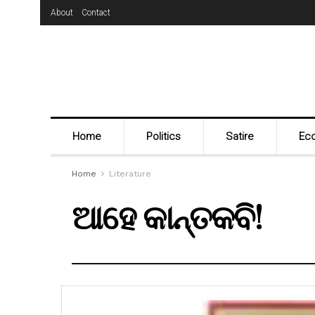
About
Contact
Home
Politics
Satire
Ec
Home
Literature
ଆହେ କାନ୍ତକବି!