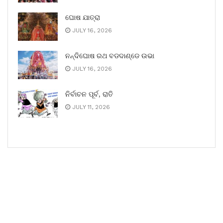
ଘୋଷ ଯାତ୍ରା
JULY 16, 2026
ନନ୍ଦିଘୋଷ ରଥ ବଡଦାଣ୍ଡେ ଉଭା
JULY 16, 2026
ନିର୍ବାଚନ ପୂର୍ବ, ରାତି
JULY 11, 2026