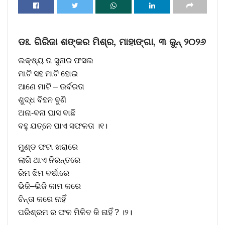
ଡଃ. ଗିରିଜା ଶଙ୍କର ମିଶ୍ର, ମାହାଙ୍ଗା, ୩ ଜୁନ୍ ୨୦୨୬
ଲକ୍ଷ୍ୟ ତା ସୁନାର ଫସଲ
ମାଟି ସହ ମାଟି ହୋଇ
ଆଣେ ମାଟି – ଉର୍ବରତା
ଶୁଦ୍ଧ ବିହନ ବୁଣି
ଅନା-ବନା ଘାସ ବାଛି
ବହୁ ଯତ୍ନେ ପାଏ ସଫଳତା ।୧।
ମୁଣ୍ଡ ଫଟା ଖରାରେ
ଲାଗି ଥାଏ ନିରନ୍ତରେ
ରିମ ଝିମ ବର୍ଷାରେ
ଭିଜି–ଭିଜି କାମ କରେ
ଚିନ୍ତା କରେ ନାହିଁ
ପରିଶ୍ରମ ର ଫଳ ମିଳିବ କି ନାହିଁ ? ।୨।