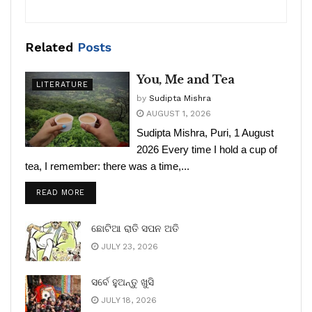
Related
Posts
You, Me and Tea
LITERATURE
by
Sudipta Mishra
AUGUST 1, 2026
Sudipta Mishra, Puri, 1 August
2026 Every time I hold a cup of
tea, I remember: there was a time,...
READ MORE
ଛୋଟିଆ ରାତି ସପନ ଅତି
JULY 23, 2026
ସର୍ବେ ହୁଅନ୍ତୁ ଖୁସି
JULY 18, 2026