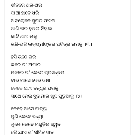
ଶୀତରେ ଥରି-ଥରି
ଦାଆ ହାତେ ଧରି
ଅବଲୋକେ ସୁନାର ଫସଲ
ଆଖି ତାର ହୁଅଇ ନିହାଲ
କାଟି ଥାଏ ତାକୁ
ଭଜି-ଭଜି ଲକ୍ଷ୍ମୀଙ୍କର ପବିତ୍ର ନାମକୁ ।୩।
ହସି ଉଠେ ଘର
ଭରେ ତା’ ଅମାର
ମନରେ ତା’ କେତେ ପ୍ରସନ୍ନତା
ବାର ମାସେ ତେର ଓଷା
କେବେ ଯାଏ ବନ୍ଧୁର ଘରକୁ
ସାଥେ ନେଇ ସୁଦାମାର ଖୁଦ ପୁଡ଼ିଆକୁ ।୪।
କେବେ ଆସେ ବାତ୍ୟା
ପୁଣି କେବେ ବନ୍ୟା
ଶୁଭେ କେବେ ମରୁଡ଼ିର ସ୍ୱନ
ହଜି ଯାଏ ତା’ ସୀମିତ ଜ୍ଞାନ