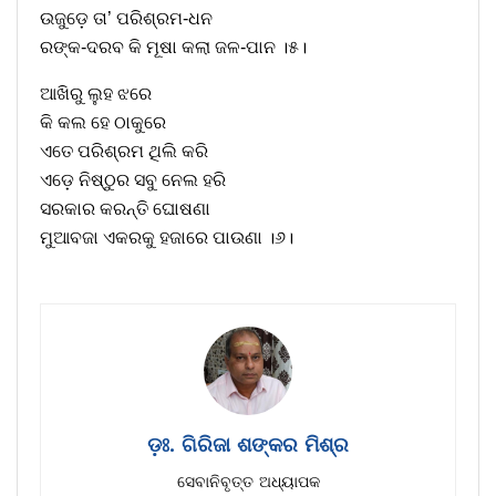
ଉଜୁଡ଼େ ତା’ ପରିଶ୍ରମ-ଧନ
ରଙ୍କ-ଦରବ କି ମୂଷା କଲା ଜଳ-ପାନ ।୫।
ଆଖିରୁ ଲୁହ ଝରେ
କି କଲ ହେ ଠାକୁରେ
ଏତେ ପରିଶ୍ରମ ଥିଲି କରି
ଏଡ଼େ ନିଷ୍ଠୁର ସବୁ ନେଲ ହରି
ସରକାର କରନ୍ତି ଘୋଷଣା
ମୁଆବଜା ଏକରକୁ ହଜାରେ ପାଉଣା ।୬।
ଡ଼ଃ. ଗିରିଜା ଶଙ୍କର ମିଶ୍ର
ସେବାନିବୃତ୍ତ ଅଧ୍ୟାପକ