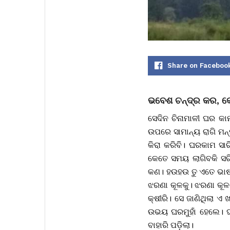
Share on Faceboo
ଭବେଶ ଚନ୍ଦ୍ର କର, କ
ସେଦିନ ଚିନାମାଳୀ ଘର କା
ଉପରେ ସାମାନ୍ୟ ରାଗି ମନ୍
କିରା କରିବି। ଘରକାମ ସ
କେତେ ସମୟ ଲାଗିବକି ସରି
କଣ। ହଉହଉ ତୁ ଏତେ ଭାଷଣ
ଝରଣା କୂଳକୁ। ଝରଣା କୂଳ
କ୍ଷୀରି। ସେ ଜାଣିଥିଲା 
ଉଭୟ ଘରମୁହାଁ ହେଲେ। ଘ
ବାହାରି ପଡ଼ିଲା।