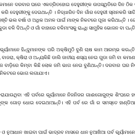
କମାନେ ଦରବାର ଘରେ ଏକତ୍ରିତହୋଇ ଦେହୁରୀଙ୍କ ଉପସ୍ଥିତିରେ ଦିନ ଠିକ 
ହ କରି ଦେହୁରୀଙ୍କୁ ଦେଇଥାନ୍ତି । ନିଦ୍ଧାରିତ ଦିନ ଗାଁର ଦେହୁରୀ ସ୍ନାନକରି ସାର
୍ଚି ଭଲ ବର୍ଷା ଓ ଅଧିକ ଅମଳ ପାଇଁ ମାଙ୍କ ନିକଟରେ ପୂଜା କରିଥାନ୍ତି । ଗୋଟ
ଡା ବଳି ଦିଅନ୍ତି ଓ ଗାଁ ବାହାରେ ବଳିମାଂସକୁ ରାନ୍ଧି ସାମୁହିକ ଭୋଜନ ବା ପନ୍
ୂୟାଁମାନେ ହିନ୍ଦୁମାନଙ୍କ ପରି ଅକ୍ଷିମୁଠି ବୁଣି ଚାଷ କାମ ଆରମ୍ଭ କରନ୍ତି
 ବାଜରା, କ୍ଷିରା ଓ ଅନ୍ୟକିଛି ଡାଲି ଜାତୀୟ ଶସ୍ୟ ନେଇ ଗୁଡା ଜମି ବା କମାଣ 
ଜ ବାଡ଼ିରେ କିମ୍ବା କିଛି ଲୋକ ଜମି ଭାଗ ନେଇ ବୁଣିଥାନ୍ତି। ଦରବାର ଘର
କ ନିକଟରେ ଭୋଗ ଲଗାଯାଏ।
ାଯାଉଥିବା ଏହି ପର୍ବରେ ଭୂୟାଁମାନେ ନିଜନିଜର ଗାଈଗୋରୁଙ୍କ ଶିଂଘରେ 
ଙ୍କ ଗୋଡ଼ ଧୋଇ ଦେଇଥାଆନ୍ତି। ଏହି ପର୍ବ ରେ ଗାଁ ର ସମସ୍ତେ ହାଣ୍ଡି
ନୁଆଧାନ ଖାଇବା ପାଇଁ ଭାଦ୍ରବ ମାସରେ ଧାନ ନୁଆଖିଆ ପର୍ବ ଭୂୟାଁମାନେ ପ