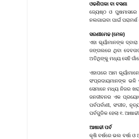
ଓଢଣିପକା ବା ବସଣା
ଜ୍ୟେଷ୍ଠ ଓ ପୁଷମାସରେ
ନଲଗାଇବା ପାଇଁ ପରାମର୍ଶ 
ସରଣୀମେଢ (ମେଳ)
ଏହା ଭୂୟାଁମାନଙ୍କ ଦ୍ବା
ଜଙ୍ଗଲରେ ଥିବା ଦେବତାଙ୍
ଅତିଥିଙ୍କୁ ମଧ୍ୟ ସେହି ଗାଁ
ଏହାପରେ ଆମ ଭୂୟାଁମାନେ ପା
ସଂପ୍ରଦାୟମାନଙ୍କ ଭଳି 
ସେମାନେ ମଧ୍ୟ ନିଜର ଖରାପ 
ଜନଜୀବନର ଏକ ପ୍ରୟୋଗାତ୍
ପର୍ବପର୍ବାଣୀ, ସଂଗୀତ, ନୃ
ପର୍ବଗୁଡିକ ହେଲା ୧. ଆଷାଢ
ଆଷାଢୀ ପର୍ବ
କୃଷି ବର୍ଷରେ ଭଲ ବର୍ଷା 