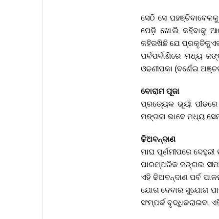
ସେଠି ସେ ପହଞ୍ଚିବାବେଳକ
ପେଡ଼ି ଖୋଲି କହିବାକୁ ଆ
କହିରଖିଛି ଯେ ପ୍ରକୃତିକୁ
ପର୍ବପର୍ବାଣିରେ ମଧ୍ୟ ଜଙ
ଓଢଣୀପକା (ବଣେଁଇ ଅଞ୍ଚଳ
ବୋରାମ ପୂଜା
ପ୍ରତ୍ୟେକ ଭୂୟାଁ ପୀଢରେ
ମଙ୍ଗଳା ଭାବେ ମଧ୍ୟ ସେମ
ଢିଅବନ୍ଦାଣ
ମାଘ ପୂର୍ଣମୀପରେ ଦେହୁରୀ
ପାରମ୍ପରିକ ଜଙ୍ଗଲ ସୀମା 
ଏହି ଢିଅବନ୍ଦାଣ ପର୍ବ ପା
ଯୋଗ ଦେବାର ସୁଯୋଗ ପାଇ
ସଂମ୍ପର୍କ ବୃଦ୍ଧିକରାଇବା ଏ