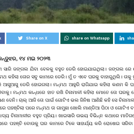
k
Share on X
share on Whatsapp
sha
େନ୍ଦୁଝର, ୧୪ ମଇ ୨୦୨୩
ମ ସାରି ଜଙ୍ଗଲ ଯିବା ବେଳକୁ ବହୁତ ଡେରି ହୋଇଯାଇଥିଲା। ଜଙ୍ଗଲ ରେ ସ
ମଥ କହିଲା ତୋର ସବୁ କାମରେ ଡେରି। ମୁଁ ତ ଏବେ ଘରକୁ ବାହାରୁଥିଲି। ତାକୁ 
ାରି ଆସୁଆସୁ ଡେରି ହୋଇଗଲା। ମନ୍ମଥ ଆହୁରି ରାଗିଯାଇ କହିଲା କଣମ କି
ବାକୁ। ମନ୍ମଥ କାନ୍ଧରେ ହାତ ରଖି ଚିନାମାଳୀ କହିଲା ମୋତେ ତୋ ଘରକୁ 
 ଦେନି। ଚାଲ୍ ଆଜି ତୋ ପାଇଁ ଗୋଟିଏ ଭଲ ଜିନିଷ ଆଣିଛି କହି ସେ ଚିନାମାଳ
ରେ ପହଞ୍ଚିଲା ପରେ ମନ୍ମଥ ତା ଗାମୁଛା ଖୋଲି ମାଣ୍ଡିଆ ପିଠା ଓ ଗୋଟିଏ ବ
ଏ ଖାଦ୍ୟ ଚିନାମାଳୀର ବହୁତ ପ୍ରିୟ। ଖାଇସାରି ଉଭୟ ବିଭିନ୍ନ କଥାରେ ମା
ରେ ପହଞ୍ଚି ବୋଉକୁ ଘର କାମରେ ଟିକେ ସାହାର୍ଯ୍ୟ କରି ରୋଷେଇ ସରିବ