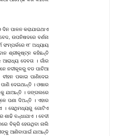
ଇ ଆଠ ଦିନ ପାଳନ କରାଯାଇଥାଏ
 ବେଦ, ଉପନିଷଦରେ ବର୍ଣନା
୍ମ ସଂମ୍ପର୍କରେ ୧୮ ଅଧ୍ୟାୟ
 ଶ୍ରୀକୃଷ୍ଟ୍ନ କହିଛନ୍ତି
ର ଆରାଧ୍ୟ ଦେବତା । ଗାଁର
ାନେ ନଦୀକୂଳରୁ ବଡ ପାଚିଆ
ିର ବୀହନ ପକାଇ ପାଣିଦେଇ
 ପାଣି ଦେଇଥାନ୍ତି । ଓଷାର
ଲକୁ ଯାଆନ୍ତି । ଜଙ୍ଗଲରେ
ଳେ ପଣା ଦିଅନ୍ତି । ଏହାର
ଏ । ସେଥିମଧ୍ୟରୁ ଗୋଟିଏ
 ଶାଢି ବନ୍ଧାଯାଏ । ବେଦୀ
ରେ ବିକ୍ରି ହେଉଥିବା ନାଲି
କୁ ଆଣିବାପାଇଁ ଯାଆନ୍ତି