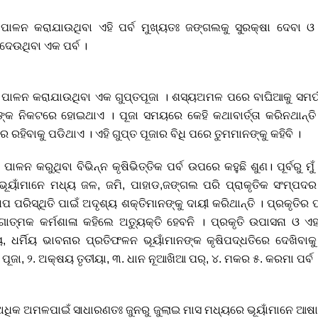
 ପାଳନ କରାଯାଉଥିବା ଏହି ପର୍ବ ମୁଖ୍ୟତଃ ଜଙ୍ଗଲକୁ ସୁରକ୍ଷା ଦେବା
ଦେଉଥିବା ଏକ ପର୍ବ ।
ରା ପାଳନ କରାଯାଉଥିବା ଏକ ଗୁପ୍ତପୂଜା । ଶସ୍ୟଅମଳ ପରେ ବାଘିଆକୁ ସମର୍ପ
କ ନିକଟରେ ହୋଇଥାଏ । ପୂଜା ସମୟରେ କେହି କଥାବାର୍ତ୍ତା କରିନଥାନ୍ତି । 
ରେ ରହିବାକୁ ପଡିଥାଏ । ଏହି ଗୁପ୍ତ ପୂଜାର ବିଧି ପରେ ତୁମମାନଙ୍କୁ କହିବି ।
ଳନ କରୁଥିବା ବିଭିନ୍ନ କୃଷିଭିତ୍ତିକ ପର୍ବ ଉପରେ କହୁଛି ଶୁଣ। ପୂର୍ବରୁ ମୁ
ଭୂୟାଁମାନେ ମଧ୍ୟ ଜଳ, ଜମି, ପାହାଡ,ଜଙ୍ଗଲ ପରି ପ୍ରାକୃତିକ ସଂମ୍ପଦ
ପରିସ୍ଥିତି ପାଇଁ ଅଦୃଶ୍ୟ ଶକ୍ତିମାନଙ୍କୁ ଦାୟୀ କରିଥାନ୍ତି । ପ୍ରକୃତିର ପ୍ର
ମକ କର୍ମଶାଳା କହିଲେ ଅତ୍ୟୁକ୍ତି ହେବନି । ପ୍ରକୃତି ଉପାସନା ଓ ଏହାକ
ତ୍ୟ, ଧର୍ମିୟ ଭାବନାର ପ୍ରତିଫଳନ ଭୂୟାଁମାନଙ୍କ କୃଷିପଦ୍ଧତିରେ ଦେଖିବାକୁ
ୀ ପୂଜା, ୨. ଅକ୍ଷୟ ତୃତୀୟା, ୩. ଧାନ ନୂଆଖିଆ ପର୍, ୪. ମକର ୫. କରମା ପର୍ବ 
ଓ ଅଧିକ ଅମଳପାଇଁ ସାଧାରଣତଃ ଜୁନରୁ ଜୁଲାଇ ମାସ ମଧ୍ୟରେ ଭୂୟାଁମାନେ ଆଷାଢୀ