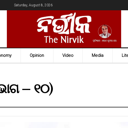
Saturday, August 8, 2026
onomy
Opinion
Video
Media
Lit
(ଭାଗ – ୧୦)