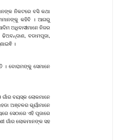
ମାନଙ୍କ ନିକଟରେ ବସି କଥା
ମମାନଙ୍କୁ କହିବି । ଆଗରୁ
 ଆଦିମ ଅଧିବାସୀମାନେ ନିଜର
ା ଢିଅବନ୍ଦାଣ, ବଡାମପୂଜା,
ଣାଇଵି ।
ତି । ବୋରାମଙ୍କୁ ସେମାନେ
ୀ ଓ ଗାଁର ବୟସ୍କ ଲୋକମାନେ
ଳଲହଡା ଅଞ୍ଚଳର ଭୂୟାଁମାନେ
ମୟରେ ସେଠାରେ ଏହି ପୂଜାରେ
ଶୀ ଗାଁର ଲୋକମାନଙ୍କ ସହ