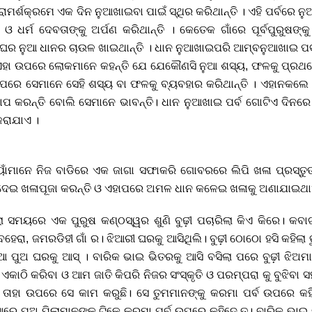
ମର୍ଶକ୍ରମେ ଏକ ଦିନ ନୁଆଖାଇବା ପାଇଁ ସ୍ଥିର କରିଥାନ୍ତି । ଏହି ପର୍ବରେ 
 ଓ ଧର୍ମ ଦେବତାଙ୍କୁ ଅର୍ପଣ କରିଥାନ୍ତି । କେତେକ ଗାଁରେ ପୂର୍ବପୁରୁଷଙ୍
 ଘର ନୁଆ ଧାନର ଚାଉଳ ଖାଇଥାନ୍ତି । ଧାନ ନୁଆଖାଇପରି ଆମ୍ବନୁଆଖାଇ ପର୍
ରେ ଏହା ଉପରେ ଲୋକମାନେ କହନ୍ତି ଯେ ଯେକୌଣସି ନୁଆ ଶସ୍ୟ, ଫଳକୁ ପ୍ରଥମେ 
ା ପରେ ସେମାନେ ସେହି ଶସ୍ୟ ବା ଫଳକୁ ବ୍ୟବହାର କରିଥାନ୍ତି । ଏହାନକଲେ 
ପ କରନ୍ତି ବୋଲି ସେମାନେ ଭାବନ୍ତି। ଧାନ ନୁଆଖାଇ ପର୍ବ ଗୋଟିଏ ଦିନରେ 
କରାଯାଏ ।
ାଁମାନେ ନିଜ ବାଡିରେ ଏକ ଜାଗା ସଫାକରି ଗୋବରରେ ଲିପି ଖଳା ପ୍ରସ୍ତୁତ 
 ଦେଇ ଖଳାପୂଜା କରନ୍ତି ଓ ଏହାପରେ ଅମଳ ଧାନ କଳେଇ ଖଳାକୁ ଅଣାଯାଇଥା
ା ସମୟରେ ଏକ ପୁରୁଷ କଣ୍ଠସ୍ୱର ଶୁଣି ବୁଢ଼ୀ ପଚାରିଲା କିଏ କିରେ। କ
ବେହେରା, ଜମରଡିହୀ ଗାଁ ର। ଝିଆରୀ ଘରକୁ ଆସିଥିଲି। ବୁଢ଼ୀ ଠୋଠୋ ହସି କହିଲ
 ପୁଅ ଘରକୁ ଆସ୍ । ବାରିକ ଭାଇ ଭିତରକୁ ଆସି ବସିଲା ପରେ ବୁଢ଼ୀ ଝିଅମାନ
ଏକାଠି କରିବା ଓ ଆମ ଜାତି କିପରି ନିଜର ସଂସ୍କୃତି ଓ ପରମ୍ପରା କୁ ବୁଝିବା
 ତାହା ଉପରେ ସେ କାମ କରୁଛି। ସେ ତୁମମାନଙ୍କୁ କରମା ପର୍ବ ଉପରେ କହି
ଲା ଆରେ ପୁଅ ପିଲାମାନଙ୍କୁ ଟିକେ କରମା ପର୍ବ ଉପରେ କହିଦେ ତ। ବାରିକ ଭ