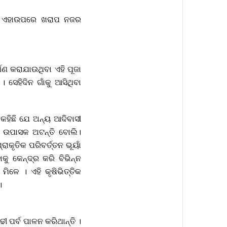
 ଓ ଏହାଉପରେ ଖରାପ ନଜର
ଣ କରାଯାଉଥିବା ଏହି ପୂଜା
ସେହିଦିନ ଗାଁକୁ ଆସିଥିବା
ଁ କହିଛି ଯେ ଅନ୍ୟ ଆଦିବାସୀ
ର ଉପାସକ ଅଟନ୍ତି ବୋଲି।
ାକୃତିକ ପରିବର୍ତ୍ତନ ଭୂୟାଁ
ୁ କେନ୍ଦ୍ର କରି ବିଭିନ୍ନ
 ମିଳେ । ଏହି କୃଷିଭିତ୍ତିକ
।
 ପର୍ବ ପାଳନ କରିଥାନ୍ତି ।