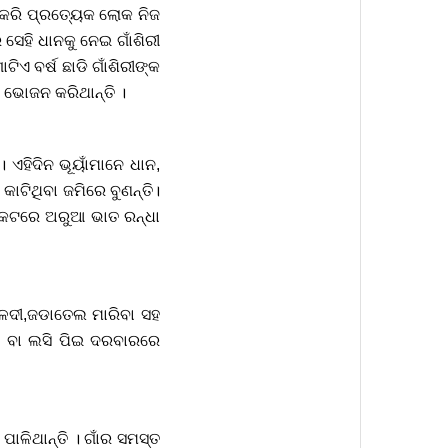
କରି ପ୍ରତ୍ୟେକ ଲୋକ ନିଜ
ି ସେହି ଧାନକୁ ନେଇ ଗାଁଶିରୀ
ିଏ ବର୍ଷ ଛାଡି ଗାଁଶିରୀଙ୍କ
ତି ଭୋଜନ କରିଥାନ୍ତି ।
। ଏହିଦିନ ଭୂୟାଁମାନେ ଧାନ,
କାଟିଥିବା ଜମିରେ ବୁଣନ୍ତି।
 ନିକଟରେ ଅରୁଆ ଭାତ ରନ୍ଧା
ହଳଦୀ,ଜଡାତେଲ ମାରିବା ସହ
ଆ ବା ଲସି ପିଇ ଦରବାରରେ
ାଳିଥାନ୍ତି । ଗାଁର ସମସ୍ତ