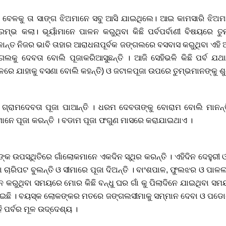
ୁ ବେଳକୁ ତା ସାଙ୍ଗ ଝିଅମାନେ ସବୁ ଆସି ଯାଇଥିଲେ। ଆଇ କାମସାରି ଝିଅ
ରମ୍ଭ କଲା। ଭୂୟାଁମାନେ ପାଳନ କରୁଥିବା କିଛି ପର୍ବପର୍ବାଣୀ ବିଷୟରେ ତୁ
ଏକାନ୍ତ ନିଜର ଭାବି ତାହାର ଆରାଧନାପୂର୍ବକ ଜଙ୍ଗଲରେ ବସବାସ କରୁଥିବା ଏହି
୍ଗଲକୁ ଦେବତା ବୋଲି ପୂଜାକରିଆସୁଛନ୍ତି । ଆଜି ସେହିଭଳି କିଛି ପର୍ବ ଯଥ
ରେ ଯାହାକୁ ବସଣା ବୋଲି କହନ୍ତି) ଓ ଜଟାଳପୂଜା ଉପରେ ତୁମ୍ଭମାନଙ୍କୁ ଶୁ
 ଗ୍ରାମଦେବତା ପୂଜା ପାଆନ୍ତି । ଧରମ ଦେବତାଙ୍କୁ ବୋରାମ ବୋଲି ମାନନ୍
ାନେ ପୂଜା କରନ୍ତି । ବଡାମ ପୂଜା ଫଗୁଣ ମାସରେ କରାଯାଇଥାଏ ।
 ଙ୍କ ଉପସ୍ଥିତିରେ ଗାଁଲୋକମାନେ ଏକଦିନ ସ୍ଥିର କରନ୍ତି । ଏହିଦିନ ଦେହୁର
ଚାରିପଟ ବୁଲନ୍ତି ଓ ସୀମାରେ ପୂଜା ଦିଅନ୍ତି । ବାଂଶପାଳ, ଫୁଲଝର ଓ ପା
ଳନ କରୁଥିବା ସମୟରେ ମୋର କିଛି ବନ୍ଧୁ ଘର ଗାଁ କୁ ପିଲାଦିନେ ଯାଇଥିବା ସ
ଛି । ବୟସ୍କ ଲୋକଙ୍କର ମତରେ ଜଙ୍ଗଲସୀମାକୁ ସମ୍ମାନ ଦେବା ଓ ପଡୋ
ହି ପର୍ବର ମୂଳ ଉଦ୍ଦେଶ୍ୟ ।