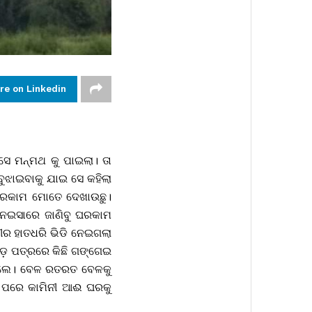
re on Linkedin
େ ମନ୍ମଥ କୁ ପାଇଲା। ତା
ବୁଝାଇବାକୁ ଯାଇ ସେ କହିଲା
 ଘରକାମ ମୋତେ ଦେଖାଉଛୁ।
ନେଇସାରେ ଜାଣିବୁ ଘରକାମ
ୀର ହାତଧରି ଭିଡି ନେଇଗଲା
ଡ଼ ପତ୍ରରେ କିଛି ଗଙ୍ଗେଇ
ତିଗଲେ। ବେଳ ରତରତ ବେଳକୁ
ା ପରେ କାମିନୀ ଆଈ ଘରକୁ