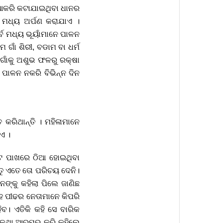
ନୁଆକରି କଟାଯାଇଥିବା ଧାନର
କୁ ମଧ୍ୟ ଅର୍ପଣ କରାଯାଏ ।
ବ ମଧ୍ୟ ଭୂୟାଁମାନେ ପାଳନ
ଗାଁ ଶିରୀ, ବଡାମ ବା ଧର୍ମ
ଗାଁକୁ ଅଶୁଭ ଫଳରୁ ରକ୍ଷା
ପାଳନ ନକରି ବିଭିନ୍ନ ଦିନ
କରିଥାନ୍ତି । ମହିଳାମାନେ
ଏ ।
ବାଟ ପାଖରେ ଠିଆ ହୋଇଥିବା
ା ତୁ ଏତେ ତୋ ପରିଚୟ ଦେନି।
ଙ୍କୁ କହିଲା ପିଲେ ଜାଣିଛ
 ସହ ପୀଢର ନେତାମାନେ କିପରି
ବ। ଏତିକି କହି ସେ ବାରିକ
ାଇ କଥା ଆରମ୍ଭ କରି କହିଲେ