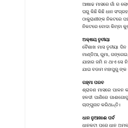
ଆଷାଢ ମାସରେ ଗାଁ ର ଲୋ
ଘରୁ କିଛି କିଛି ଧାନ ସଂଗ୍ର
ଠାକୁରାଣୀଙ୍କ ନିକଟରେ ପହଞ
ନିକଟରେ ବୋଦା କିମ୍ବା କୁକୁ
ଅକ୍ଷୟ ତୃତୀୟା
ବୈଶାଖ ମାସ ତୃତୀୟା ଦିନ ଭ
ମାଣ୍ଡିଆ, ରୁମା, ଗଙ୍ଗେଇ,
ଯାହାର ଜମି ନ ଥାଏ ସେ ନି
ଯାଇ ବଡାମ ମହାପୁରୁ ଙ୍
ଗହ୍ମା ପରବ
ଶ୍ରାବଣ ମାସରେ ପାଳନ କର
ହଳଦୀ ପାଣିରେ ଗାଈଗୋରୁ
ଚାଙ୍ଗୁନାଚ କରିଥାନ୍ତି।
ଧାନ ନୁଆଖାଈ ପର୍ବ
ଧାନକଟା ପରେ ଧାନ ଅମଳ ଓ 