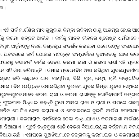
ଲେ।
ବ । ଏହି ପର୍ବ ମାର୍ଗଶିର ମାସ ଗୁରୁବାର କିମ୍ବା ରବିବାର ଠାରୁ ଆରମ୍ଭ ହୋ
ର୍ମରୁ କରମା ଶବ୍ଦଟି ଆନୀତ । କର୍ମକୁ ମାନବ ଜୀବନର ଶ୍ରେଷ୍ଟ ଧର୍ମଭାବେ
ବିମୁଖ ଅର୍ଜୁନଙ୍କୁ ନିଜର ବିଶ୍ବରୂପ ସଂଦର୍ଶନ କରାଇବା ପରେ ତାଙ୍କୁ ସଂସାରଧର
ା ଅବସରରେ କର୍ମ ଯୋଗର ମହତ୍ତ୍ବ ସଂମ୍ପର୍କରେ ବୁଝାଇବାକୁ ଯାଇ ଭଗବାନ
ା ଫଳେଷୁ କଦାଚନ” କର୍ମର ଦେବତା କରମା ରାଜା ଓ କରମା ରାଣୀ ଏହି ପୂଜା
ନେ ଏହି ଓଷା କରିଥାନ୍ତି । ଓଷାର ପ୍ରଥମଦିନ ଓଷା ରଖିଥିବା ଯୁବକଯୁବତୀମ
ରହ କରି ସେଥିରେ ଧାନ, ମାଣ୍ଡିଆ, ବିରି, ମୁଗ, ମେଥି, ରାଶି ଇତ୍ୟାଦ
ଓଷାର ୮ଦିନ ପର୍ଯ୍ୟନ୍ତ ଓଷାରଖିଥିବା ଦୁଇଜଣ ଯୁବକ କିମ୍ବା ଯୁବତୀ ସେଥିରେ
ିତ ଯୁବକଯୁବତୀମାନେ କରମା ରାଜା ଓ କରମା ରାଣୀଙ୍କୁ ଖୋଜିବାପାଇଁ ଜଙ୍ଗ
 ଫୁଲମାଳ ପିନ୍ଧାଇ କହନ୍ତି ତୁମେ ଆମର ରାଜା ଓ ରାଣୀ ଓ ତାପରେ ଗଛମୂ
ଜାଦିନ ଗୋଟିଏ ବେଦୀ କରାଯାଏ ଓ ବେଦୀକଡରେ ଦୁଇଟି ବାଉଁଶ ପୋତାଯା
ମାରାଣୀ । କରମାରାଜା ବାଉଁଶରେ ଠେକା ବନ୍ଧାଯାଏ ଓ କରମାରାଣୀ ବାଉଁଶରେ
ଣ ଦିଆଯାଏ । ପୂର୍ବେ ତନ୍ତବୁଣା ଶାଢି ବେଢଣ ଦିଆଯାଉଥିଲା ବର୍ତ୍ତମାନ ବଜାର
ଆଯାଉଛି । ଏହାପରେ ପୁଅଝିଅମାନେ ଜଙ୍ଗଲକୁ କରମାରାଜା ଓ କରମାରାଣୀଙ୍