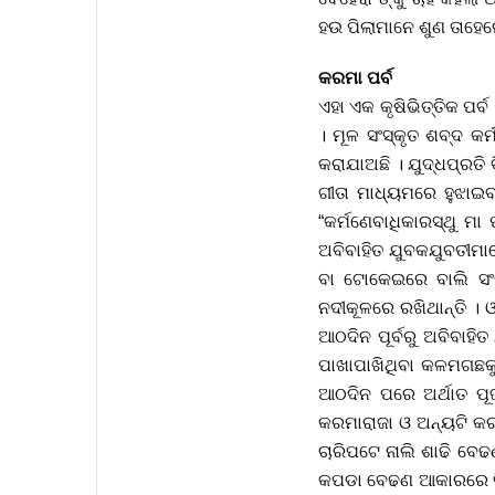
ହଉ ପିଲାମାନେ ଶୁଣ ତାହେ
କରମା ପର୍ବ
ଏହା ଏକ କୃଷିଭିତ୍ତିକ ପର୍
। ମୂଳ ସଂସ୍କୃତ ଶବ୍ଦ କ
କରାଯାଅଛି । ଯୁଦ୍ଧପ୍ରତି 
ଗୀତା ମାଧ୍ୟମରେ ହୁଝାଇବ
“କର୍ମଣେବାଧିକାରସ୍ଥୁ ମ
ଅବିବାହିତ ଯୁବକଯୁବତୀମା
ବା ଟୋକେଇରେ ବାଲି ସଂଗ୍
ନଦୀକୂଳରେ ରଖିଥାନ୍ତି । 
ଆଠଦିନ ପୂର୍ବରୁ ଅବିବାହ
ପାଖାପାଖିଥିବା କଳମଗଛକୁ
ଆଠଦିନ ପରେ ଅର୍ଥାତ ପୂ
କରମାରାଜା ଓ ଅନ୍ୟଟି କର
ଚାରିପଟେ ନାଲି ଶାଢି ବେଢ
କପଡା ବେଢଣ ଆକାରରେ ଦି