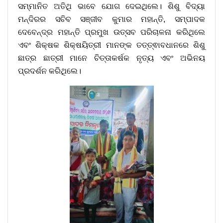
ସମ୍ମାନିତ ଅତିଥି ଭାବେ ଯୋଗ ଦେଇଥିଲେ। ଶିଶୁ ବିଦ୍ୟା
ମନ୍ଦିରର ସଚିବ ସଞ୍ଜୀବ କୁମାର ମହାନ୍ତି, ସମ୍ପାଦକ
ଦେବେନ୍ଦ୍ର ମହାନ୍ତି ପ୍ରମୁଖ ଉତ୍ସବ ପରିଚାଳନା କରିଥିଲେ
ଏବଂ ଶିକ୍ଷକ ଶିକ୍ଷୟିତ୍ରୀ ମାନଙ୍କ ତତ୍ତ୍ଵାବଧାନରେ ଶିଶୁ
ଛାତ୍ର ଛାତ୍ରୀ ମାନେ ଚିତ୍ତାକର୍ଷକ ନୃତ୍ୟ ଏବଂ ଅଭିନୟ
ପ୍ରଦର୍ଶନ କରିଥିଲେ।