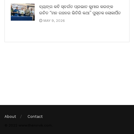
ବ୍ୟଙ୍ଗ କବି ସ୍ବର୍ଗତ ପ୍ରଭାତ କୁମାର କରଙ୍କ
ରଚିତ “ମନ ଗହନର ଭିତିରି କଥା” ପୁସ୍ତକ ଲୋକାର୍ପିତ
MAY 9, 2026
About
Contact
© 2022 www.thenirvik.com.