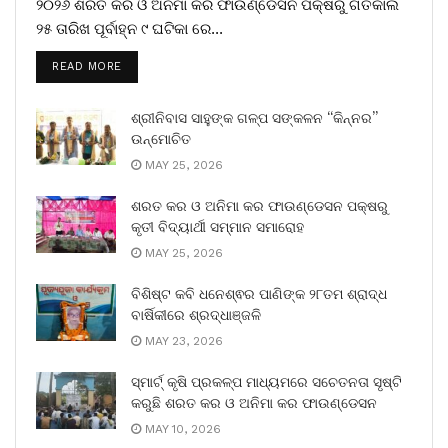
୨୦୨୬ ଶରତ କର ଓ ଅନିମା କର ଫାଉଣ୍ଡେସନ ପକ୍ଷରୁ ଗତକାଲି
୨୫ ତାରିଖ ପୂର୍ବାହ୍ନ ୯ ଘଟିକା ରେ...
READ MORE
ଶ୍ରୀନିବାସ ସାହୁଙ୍କ ଗଳ୍ପ ସଙ୍କଳନ “କିନ୍ନର”
ଉନ୍ମୋଚିତ
MAY 25, 2026
ଶରତ କର ଓ ଅନିମା କର ଫାଉଣ୍ଡେସନ ପକ୍ଷରୁ
କୃତୀ ବିଦ୍ୟାର୍ଥୀ ସମ୍ମାନ ସମାରୋହ
MAY 25, 2026
ବିଶିଷ୍ଟ କବି ଧନେଶ୍ଵର ପାଣିଙ୍କ ୨୮ତମ ଶ୍ରାଦ୍ଧ
ବାର୍ଷିକୀରେ ଶ୍ରଦ୍ଧାଞ୍ଜଳି
MAY 23, 2026
ସ୍ମାର୍ଟ୍ କୃଷି ପ୍ରକଳ୍ପ ମାଧ୍ୟମରେ ସଚେତନତା ସୃଷ୍ଟି
କରୁଛି ଶରତ କର ଓ ଅନିମା କର ଫାଉଣ୍ଡେସନ
MAY 10, 2026