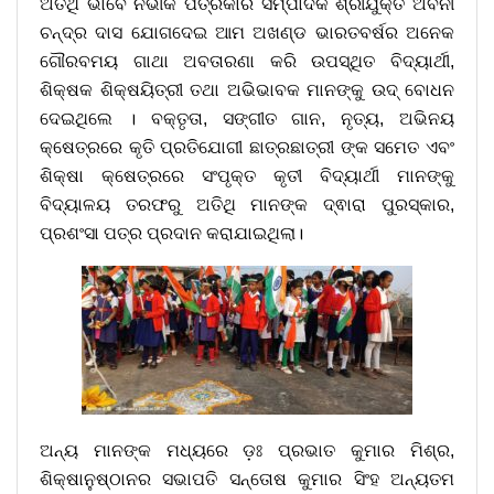
ଅତିଥି ଭାବେ ନିର୍ଭୀକ ପତ୍ରିକାର ସମ୍ପାଦକ ଶ୍ରୀଯୁକ୍ତ ଅବନୀ
ଚନ୍ଦ୍ର ଦାସ ଯୋଗଦେଇ ଆମ ଅଖଣ୍ଡ ଭାରତବର୍ଷର ଅନେକ
ଗୌରବମୟ ଗାଥା ଅବତାରଣା କରି ଉପସ୍ଥିତ ବିଦ୍ୟାର୍ଥୀ,
ଶିକ୍ଷକ ଶିକ୍ଷୟିତ୍ରୀ ତଥା ଅଭିଭାବକ ମାନଙ୍କୁ ଉଦ୍ ବୋଧନ
ଦେଇଥିଲେ । ବକ୍ତୃତା, ସଙ୍ଗୀତ ଗାନ, ନୃତ୍ୟ, ଅଭିନୟ
କ୍ଷେତ୍ରରେ କୃତି ପ୍ରତିଯୋଗୀ ଛାତ୍ରଛାତ୍ରୀ ଙ୍କ ସମେତ ଏବଂ
ଶିକ୍ଷା କ୍ଷେତ୍ରରେ ସଂପୃକ୍ତ କୃତୀ ବିଦ୍ୟାର୍ଥୀ ମାନଙ୍କୁ
ବିଦ୍ୟାଳୟ ତରଫରୁ ଅତିଥି ମାନଙ୍କ ଦ୍ଵାରା ପୁରସ୍କାର,
ପ୍ରଶଂସା ପତ୍ର ପ୍ରଦାନ କରାଯାଇଥିଲା।
ଅନ୍ୟ ମାନଙ୍କ ମଧ୍ୟରେ ଡ଼ଃ ପ୍ରଭାତ କୁମାର ମିଶ୍ର,
ଶିକ୍ଷାନୁଷ୍ଠାନର ସଭାପତି ସନ୍ତୋଷ କୁମାର ସିଂହ ଅନ୍ୟତମ