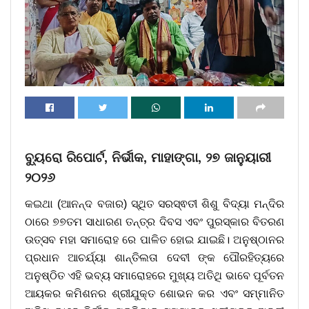
ବ୍ୟୁରୋ ରିପୋର୍ଟ, ନିର୍ଭୀକ, ମାହାଙ୍ଗା, ୨୭ ଜାନୁୟାରୀ
୨୦୨୬
କଇଥା (ଆନନ୍ଦ ବଜାର) ସ୍ଥିତ ସରସ୍ଵତୀ ଶିଶୁ ବିଦ୍ୟା ମନ୍ଦିର
ଠାରେ ୭୭ତମ ସାଧାରଣ ତନ୍ତ୍ର ଦିବସ ଏବଂ ପୁରସ୍କାର ବିତରଣ
ଉତ୍ସବ ମହା ସମାରୋହ ରେ ପାଳିତ ହୋଇ ଯାଇଛି। ଅନୁଷ୍ଠାନର
ପ୍ରଧାନ ଆଚର୍ଯ୍ୟା ଶାନ୍ତିଲତା ଦେବୀ ଙ୍କ ପୌରହିତ୍ୟରେ
ଅନୁଷ୍ଠିତ ଏହି ଭବ୍ୟ ସମାରୋହରେ ମୁଖ୍ୟ ଅତିଥି ଭାବେ ପୂର୍ବତନ
ଆୟକର କମିଶନର ଶ୍ରୀଯୁକ୍ତ ଶୋଭନ କର ଏବଂ ସମ୍ମାନିତ