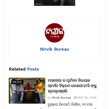
Nirvik Bureau
Related
Posts
ମାହାଙ୍ଗା ର ପୂର୍ବତନ ବିଧାୟକ
NEWS
ସ୍ବର୍ଗତ ବିକ୍ରମ କେଶରୀ ବର୍ମା ଙ୍କୁ
ଶ୍ରଦ୍ଧାଞ୍ଜଳି
by
Nirvik Bureau
MAY 26, 2026
ବ୍ୟୁରୋ ରିପୋର୍ଟ, ନିର୍ଭୀକ, ୨୬ ମଇ