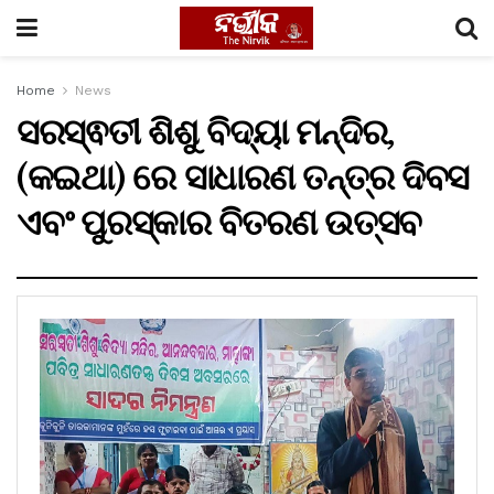
Home
News
ସରସ୍ଵତୀ ଶିଶୁ ବିଦ୍ୟା ମନ୍ଦିର,
(କଇଥା) ରେ ସାଧାରଣ ତନ୍ତ୍ର ଦିବସ
ଏବଂ ପୁରସ୍କାର ବିତରଣ ଉତ୍ସବ