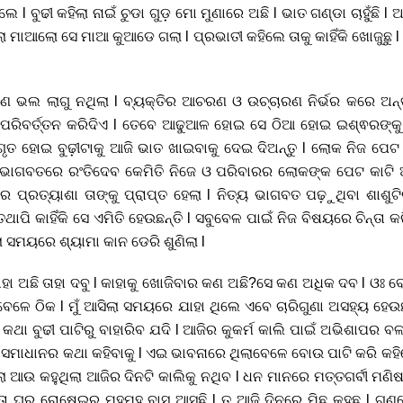
େଲେ l ବୁଢୀ କହିଲା ନାଇଁ ଚୁଡା ଗୁଡ଼ ମୋ ମୁଣାରେ ଅଛି l ଭାତ ଗଣ୍ଡା ଚାହୁଁଛି
ଲା ମାଆଲୋ ସେ ମାଆ କୁଆଡେ ଗଲା l ପ୍ରଭାତୀ କହିଲେ ତାକୁ କାହିଁକି ଖୋଜୁଛୁ l 
ଣ ଭଲ ଲାଗୁ ନଥିଲା l ବ୍ୟକ୍ତିର ଆଚରଣ ଓ ଉଚ୍ଚାରଣ ନିର୍ଭର କରେ ଅନ୍
ି ପରିବର୍ତ୍ତନ କରିଦିଏ l ତେବେ ଆଢୁଆଳ ହୋଇ ସେ ଠିଆ ହୋଇ ଇଶ୍ଵରଙ୍କୁ ପ୍
ତ ହୋଇ ବୁଢ଼ୀଟାକୁ ଆଜି ଭାତ ଖାଇବାକୁ ଦେଇ ଦିଅନ୍ତୁ l ଲୋକ ନିଜ ପେଟ 
ଭାଗବତରେ ରଂତିଦେବ କେମିତି ନିଜେ ଓ ପରିବାରର ଲୋକଙ୍କ ପେଟ କାଟି ଅତ
ପ୍ରତ୍ୟାଶା ତାଙ୍କୁ ପ୍ରାପ୍ତ ହେଲା l ନିତ୍ୟ ଭାଗବତ ପଢ଼ୁଥିବା ଶାଶୁଟି
 ତଥାପି କାହିଁକି ସେ ଏମିତି ହେଉଛନ୍ତି l ସବୁବେଳ ପାଇଁ ନିଜ ବିଷୟରେ ଚିନ୍
ଲା ସମୟରେ ଶ୍ୟାମା କାନ ଡେରି ଶୁଣିଲା l
ା ଅଛି ତାହା ଦବୁ l କାହାକୁ ଖୋଜିବାର କଣ ଅଛି?ସେ କଣ ଅଧିକ ଦବ l ଓଃ ବ
ସବୁବେଳେ ଠିକ l ମୁଁ ଆସିଲା ସମୟରେ ଯାହା ଥିଲେ ଏବେ ଚାରିଗୁଣା ଅସହ୍ୟ ହେଉ
ଆଡୁ କଥା ବୁଢୀ ପାଟିରୁ ବାହାରିବ ଯଦି l ଆଜିର କୁକର୍ମ କାଲି ପାଇଁ ଅଭିଶାପର ବଳ
ାଇ ସମାଧାନର କଥା କହିବାକୁ l ଏଇ ଭାବନାରେ ଥିଲାବେଳେ ବୋଉ ପାଟି କରି 
ିଲା ଆଉ କହୁଥିଲା ଆଜିର ଦିନଟି କାଲିକୁ ନଥିବ l ଧନ ମାନରେ ମତ୍ତଗର୍ବୀ ମଣି
 ଘରୁ ରୋଷେଇର ମହମହ ବାସ ଆସୁଛି l ତୁ ଆଜି ଦିନରେ ମିଛ କହୁଛୁ l ଗଣ