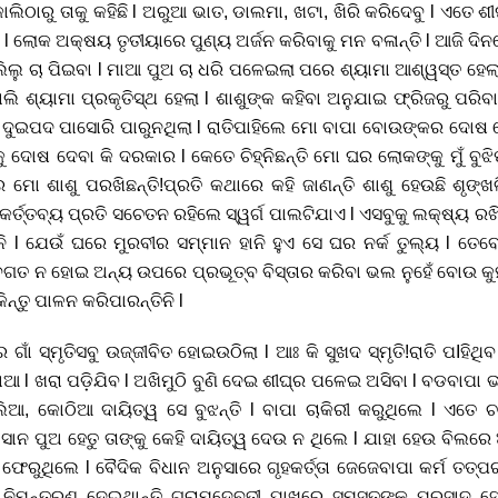
 l କାଲିଠାରୁ ତାକୁ କହିଛି l ଅରୁଆ ଭାତ, ଡାଲମା, ଖଟା, ଖିରି କରିଦେବୁ l ଏତେ 
 l ଲୋକ ଅକ୍ଷୟ ତୃତୀୟାରେ ପୁଣ୍ୟ ଅର୍ଜନ କରିବାକୁ ମନ ବଳାନ୍ତି l ଆଜି ଦି
ଚାଲିଲୁ ଚା ପିଇବା l ମାଆ ପୁଅ ଚା ଧରି ପଳେଇଲା ପରେ ଶ୍ୟାମା ଆଶ୍ୱସ୍ତ ହେଲ
ୋଲି ଶ୍ୟାମା ପ୍ରକୃତିସ୍ଥ ହେଲା l ଶାଶୁଙ୍କ କହିବା ଅନୁଯାଇ ଫ୍ରିଜରୁ ପରିବା
 ଦୁଇପଦ ପାସୋରି ପାରୁନଥିଲା l ରାତିପାହିଲେ ମୋ ବାପା ବୋଉଙ୍କର ଦୋଷ ଦ
 ଦୋଷ ଦେବା କି ଦରକାର l କେତେ ଚିହ୍ନିଛନ୍ତି ମୋ ଘର ଲୋକଙ୍କୁ ମୁଁ ବୁଝିପ
ମୋ ଶାଶୁ ପରଖିଛନ୍ତି!ପ୍ରତି କଥାରେ କହି ଜାଣନ୍ତି ଶାଶୁ ହେଉଛି ଶୃଙ୍ଖ
କର୍ତ୍ତବ୍ୟ ପ୍ରତି ସଚେତନ ରହିଲେ ସ୍ୱର୍ଗ ପାଲଟିଯାଏ l ଏସବୁକୁ ଲକ୍ଷ୍ୟ 
 l ଯେଉଁ ଘରେ ମୁରବୀର ସମ୍ମାନ ହାନି ହୁଏ ସେ ଘର ନର୍କ ତୁଲ୍ୟ l ତେବ
ବଗତ ନ ହୋଇ ଅନ୍ୟ ଉପରେ ପ୍ରଭୂତ୍ବ ବିସ୍ତାର କରିବା ଭଲ ନୁହେଁ ବୋଉ କୁ
୍ତୁ ପାଳନ କରିପାରନ୍ତିନି l
 ଗାଁ ସ୍ମୃତିସବୁ ଉଜ୍ଜୀବିତ ହୋଇଉଠିଲା l ଆଃ କି ସୁଖଦ ସ୍ମୃତି!ରାତି ପIହିଥିବ
ଆ l ଖରା ପଡ଼ିଯିବ l ଅଖିମୁଠି ବୁଣି ଦେଇ ଶୀଘ୍ର ପଳେଇ ଅସିବା l ବଡବାପା ଭା
ୂଲିଆ, କୋଠିଆ ଦାୟିତ୍ୱ ସେ ବୁଝନ୍ତି l ବାପା ଚାକିରୀ କରୁଥିଲେ l ଏତେ ଚଞ
ଛଡା ସାନ ପୁଅ ହେତୁ ତାଙ୍କୁ କେହି ଦାୟିତ୍ୱ ଦେଉ ନ ଥିଲେ l ଯାହା ହେଉ ବିଲରେ
ଫେରୁଥିଲେ l ବୈଦିକ ବିଧାନ ଅନୁସାରେ ଗୃହକର୍ତ୍ତା ଜେଜେବାପା କର୍ମ ତତ୍
ି ଓ ନିମନ୍ତ୍ରଣ ଦେଇଥାନ୍ତି ଗ୍ରାମଦେବତୀ ପାଖରେ ସମସ୍ତଙ୍କୁ ପ୍ରସାଦ 