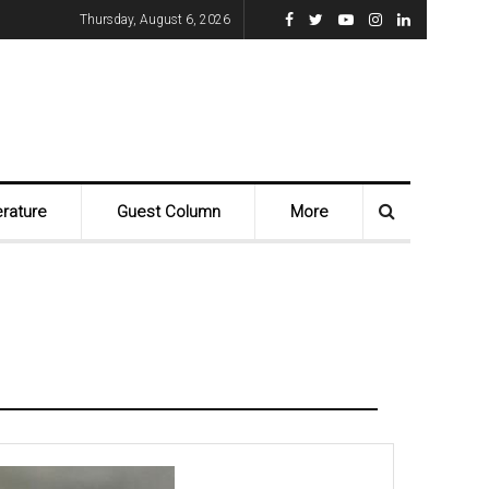
Thursday, August 6, 2026
erature
Guest Column
More