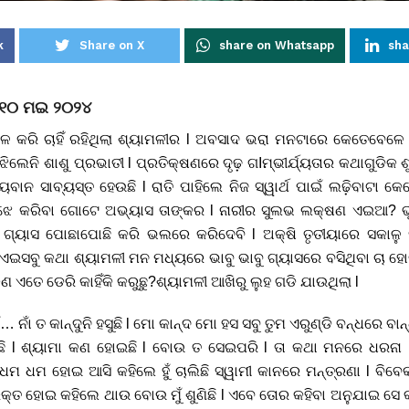
k
Share on X
share on Whatsapp
sha
, ୧୦ ମଇ ୨୦୨୪
ଳ କରି ଚାହିଁ ରହିଥିଲା ଶ୍ୟାମଳୀର l ଅବସାଦ ଭରା ମନଟାରେ କେତେବେଳେ ଶା
େନି ଶାଶୁ ପ୍ରଭାତୀ l ପ୍ରତିକ୍ଷଣରେ ଦୃଢ଼ ଗIମ୍ଭୀର୍ଯ୍ୟତାର କଥାଗୁଡିକ ଶୁଣି
୍ୟବାନ ସାବ୍ୟସ୍ତ ହେଉଛି l ରାତି ପାହିଲେ ନିଜ ସ୍ୱାର୍ଥ ପାଇଁ ଲଢ଼ିବାଟା 
 ଝେ କରିବା ଗୋଟେ ଅଭ୍ୟାସ ତାଙ୍କର l ନାରୀର ସୁଲଭ ଲକ୍ଷଣ ଏଇଆ? ଭ
ଛିତ ଗ୍ୟାସ ପୋଛାପୋଛି କରି ଭଲରେ କରିଦେବି l ଅକ୍ଷି ତୃତୀୟାରେ ସକାଳୁ
! ଏଇସବୁ କଥା ଶ୍ୟାମଳୀ ମନ ମଧ୍ୟରେ ଭାବୁ ଭାବୁ ଗ୍ୟାସରେ ବସିଥିବା ଚା
 ଏତେ ଡେରି କାହିଁକି କରୁଛୁ?ଶ୍ୟାମଳୀ ଆଖିରୁ ଲୁହ ଗଡି ଯାଉଥିଲା l
ଁ… ନାଁ ତ କାନ୍ଦୁନି ହସୁଛି l ମୋ କାନ୍ଦ ମୋ ହସ ସବୁ ତୁମ ଏରୁଣ୍ଡି ବନ୍ଧରେ ବାନ୍ଧ
 l ଶ୍ୟାମା କଣ ହୋଇଛି l ବୋଉ ତ ସେଇପରି l ତା କଥା ମନରେ ଧରନା l ହ
ମ ଧମ ହୋଇ ଆସି କହିଲେ ହୁଁ ଚାଲିଛି ସ୍ୱାମୀ କାନରେ ମନ୍ତ୍ରଣା l ବିବେ
ରକ୍ତ ହୋଇ କହିଲେ ଥାଉ ବୋଉ ମୁଁ ଶୁଣିଛି l ଏବେ ତୋର କହିବା ଅନୁଯାଇ ସେ କର