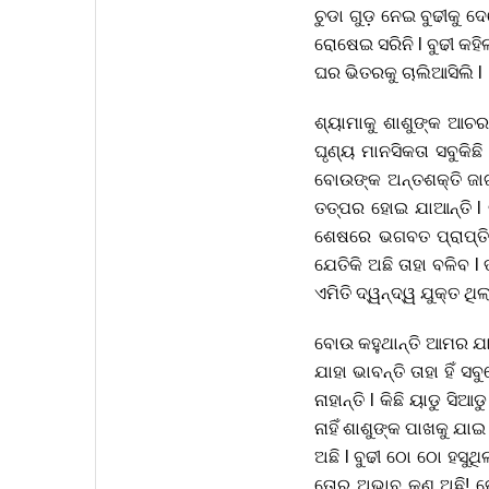
ଚୁଡା ଗୁଡ଼ ନେଇ ବୁଢୀକୁ ଦ
ରୋଷେଇ ସରିନି l ବୁଢୀ କହି
ଘର ଭିତରକୁ ଚାଲିଆସିଲି l
ଶ୍ୟାମାକୁ ଶାଶୁଙ୍କ ଆଚର
ଘୃଣ୍ୟ ମାନସିକତା ସବୁକିଛ
ବୋଉଙ୍କ ଅନ୍ତଶକ୍ତି ଜାଗୃ
ତତ୍ପର ହୋଇ ଯାଆନ୍ତି l 
ଶେଷରେ ଭଗବତ ପ୍ରାପ୍ତିର 
ଯେତିକି ଅଛି ତାହା ବଳିବ l
ଏମିତି ଦ୍ୱନ୍ଦ୍ୱ ଯୁକ୍ତ ଥି
ବୋଉ କହୁଥାନ୍ତି ଆମର ଯାହ
ଯାହା ଭାବନ୍ତି ତାହା ହିଁ 
ନାହାନ୍ତି l କିଛି ୟାଡୁ ସି
ନାହିଁ ଶାଶୁଙ୍କ ପାଖକୁ ଯ
ଅଛି l ବୁଢୀ ଠୋ ଠୋ ହସୁଥ
ତୋର ଅଭାବ କଣ ଅଛି! ତୋ