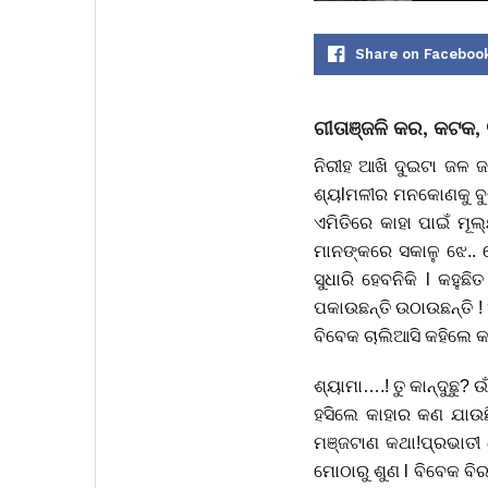
Share on Faceboo
ଗୀତାଞ୍ଜଳି କର, କଟକ
ନିରୀହ ଆଖି ଦୁଇଟା ଜଳ ଜ
ଶ୍ୟlମଳୀର ମନକୋଣକୁ ବୁଝିଲ
ଏମିତିରେ କାହା ପାଇଁ ମୂଲ
ମାନଙ୍କରେ ସକାଳୁ ଝେ..
ସୁଧାରି ହେବନିକି l କହୁ
ପକାଉଛନ୍ତି ଉଠାଉଛନ୍ତି 
ବିବେକ ଚାଲିଆସି କହିଲେ କଣ
ଶ୍ୟାମା….! ତୁ କାନ୍ଦୁଛୁ? ଉ
ହସିଲେ କାହାର କଣ ଯାଉଛି
ମଞ୍ଜଟାଣ କଥା!ପ୍ରଭାତୀ ଧ
ମୋଠାରୁ ଶୁଣ l ବିବେକ ବି