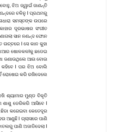
ହୁ, ଝିଅ ଜ୍ୱାଇଁ ଜାଣନ୍ତି
ଣନ୍ଦରେ ଚଳିନୁ l ପ୍ରଥମରୁ
ନ୍ତାଧାରା ସମସ୍ତଙ୍କ ଉପରେ
 କାହାର ଦୂରଭାଷର ସଂଗୀତ
ରୁ ଜଣାଗଲା ସାନ ନଣନ୍ଦ ଫୋନ
ୁତ ଉଚ୍ଚରେ l ସେ କାନ କୁହା
ି l ମାଆର ଷୋଳକଳlକୁ ଛଡେଇ
ଡ଼ିମା ଜଣାଉଥିଲେ ଆଉ ବୋଉ
େ କହିବେ l ପର ଝିଅ ବୋଲି
କାହିଁ ରୋଷେଇ କରି ରଖିଦେଲେ
 ଶ୍ୟାମାର ମୁଣ୍ଡ ବିକୃତି
େ ଶାଶୁ ଡେରିକରି ଆସିବେ l
ଟ ଛିଡା କରେଇବା କେତେଦୂର
 ହଉ ଆଣୁଛି l ଗ୍ଲାସରେ ପାଣି
ୋତଲରୁ ପାଣି ଅଜାଡିଦେଲା l