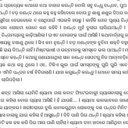
 ପ୍ରତ୍ୟେକ କଥାରେ ନଥା ବାହାର କରନ୍ତି ବୋଲି ସବୁ ବନ୍ଧୁ ବାନ୍ଧବ, ପୁଅ ବୋ
ୁଅନ୍ତି l ବଡ଼ ନଣନ୍ଦ ଥରେ କହୁ କହୁ କହିଦେଲେ ବୋଉ ତୁ ଶାଶୁ ଶଶୁର ଦିଅର ନ
ୁବିଧା ଦେଇଦେଲେ ତ ସେଥିପାଇଁ ଏଇଭଳି ହଉଛୁ l କାହିଁକି ତୋର ଘୃଣ୍ୟ ଚି
ାଗଳ ଲୋକଟା ତୋତେ କଣ କହିବି l ନଣନ୍ଦ ମୁହଁ ବୁଲାଇ ଚାଲିଯାଆନ୍ତି l
କୁ ଚିନ୍ତାମଗ୍ନରୁ କାଢ଼ିଆଣିଲା l ଇଏତ ବୋଉଙ୍କ ପାଇଁ ଆସିଛି l କଥାବାର୍ତ୍ତା
ଷୟକୁ ବଖାଣୁ ଥିଲେ l ସିଏ କମ ନୁହନ୍ତି l ବଡ଼ ନଣନ୍ଦଙ୍କ ବୁଝିବା ଶକ୍ତି ବହ
ିଛି ରାୟ ଦିଅନ୍ତି ନାହିଁ l ମିଷ୍ଟଭାଷୀ ଓ ଉଚ୍ଚମନକୁ ସମସ୍ତେ ଭଲ ପାଆନ୍ତ
ମସ୍ତେ କହନ୍ତି l କଥାରୁ ଜଣାଯାଉଥିଲା ସାନ ନଣନ୍ଦ ସେପଟରୁ ନିଜ ଆତ୍ମବ
କଥା କହୁ ଥିଲେ l ଓଃ.. ଟିକିଏ ଭୁଲ ପାଇଁ ସମସ୍ତଙ୍କୁ ଘୁରି ଘୁରି ଏବ
ାଡ଼ ଏମିତି ପନ୍ଦର ବର୍ଷ ବିତିଗଲାଣି l ଯାହା କରୁଛନ୍ତି କରନ୍ତୁ l ମୋତେ ସମୟ 
ଲାଗିପଡ଼ିଲା l
୍ଦ ଆସିଲା ଯେମିତି ଶ୍ୟାମା ଗଲା କବାଟ ଫିଟେଇବାକୁl ଗ୍ୟାସବାଲାକୁ ଦେଖି
 ଯାଇ କହିଲା ବୋଉ ଗ୍ୟାସ ଆସିଛି l ହଁ ଯାଉଛି… I ଶ୍ୟାମା ଭଲଭାବରେ ଜାଣ
ାସ ୟାଙ୍କର l ଖରIତରାରେ ବୁଲି କାମକରୁଥିବା ଲୋକଙ୍କୁ ଦଶ ପନ୍ଦର ମିନି
ାସ ବାଲାକୁ ଯାଇ କହିଲା ହଁ ଆସୁଛନ୍ତି l ଦିଦି ପାଣି ପିଇ ଥାନ୍ତି l ଶ୍ୟମା କହିଲା
ଟି ଢକ ଢକ କରି ପିଇ ଆଉ ପାଣି ଚାହିଁଲା l ଶ୍ୟାମା ବାମ ହାତରେ ଆଣିଥିବା ବ