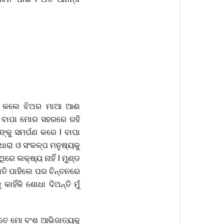
ୂଟିଏ କଲେ ଝିଅର ମାଆ ଆଈ
 l ବାପା ମୋର ସହରରେ ରହି
୍କୁ ସମର୍ପଣ କରେ l ବାପା
ାଧାରା ଓ ସଂକଳ୍ପ ମନୁଷ୍ୟକୁ
େ ଲକ୍ଷ୍ୟ ନାହିଁ l ମୁଣ୍ଡ
ି ପାହିଲେ ପର ଚିନ୍ତନରେ
ାହିଁକି ଶୋଧା ଦିଅନ୍ତି ମୁଁ
ୋତେ ମୋ ବଂଶ ଆଭିଜାତ୍ୟକୁ