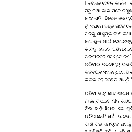
l ବ୍ୟସ୍ତ ହେବିନି କାହିଁକି
ସବୁ କଥା ଭାରି ମନେ ରଖୁଛି
ହେବ ନାହିଁ l ବିବେକ ହଉ 
ମୁଁ ଏଘରେ ବଞ୍ଚି ରହିଛି ବ
ମନରୁ ଶାଶୁଙ୍କ ଟାଣ କଥା
ମୋ ଭୁଲ ପାଇଁ ସେମାନଙ୍କୁ
ଭାବକୁ କେତେ ପରିମାଣରେ 
ପରିବାରରେ ସମସ୍ତେ କର୍ମ 
ପରିବାର ପଦବାଚ୍ୟ ରହେନି
କର୍ତ୍ତ୍ୟବ ସମ୍ବନ୍ଧରେ ଅ
ଭଲଭାବେ ଜଣେଇ ଥାନ୍ତି କିନ
ପରିବା କାଟୁ କାଟୁ ଶ୍ୟାମlର
ମାରନ୍ତି ଆରେ ନୀଳ ଉଠିଯା
ବିଲ ବାଡ଼ି ହିସାବ, ହଳ ମ
ଉଠିପାରନ୍ତି ନାହିଁ l ତା 
ପାଣି ପିଇ ସମସ୍ତେ ଘରକୁ 
ଅକ୍ଷିମୁଠି ବୁଣି ଥାନ୍ତ