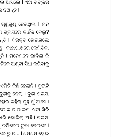
ାଲି ଆସିଲେ l ଏହା ତାଙ୍କର
ଦିଅନ୍ତି l
ୁଣୁଗୁଣୁ ହେଉଥିଲା l ମନ
 ଗ୍ଲାସରେ କାହିଁକି ଦେଲୁ?
ନ୍ତି l ବିରକ୍ତ ହୋଇଗଲେ
 l କାହାପାଖରେ କେମିତିକା
ବୁନି l ମନେମନେ ଭାବିଲା କି
 ଟିକେ ଅଣ୍ଟା ସିଧା କରିବାକୁ
ିତି କିଛି ହେଲାନି l ବୁଢୀଟି
ୁଢୀକୁ ଦେଲା l ବୁଢୀ ପଇସା
ୋଇ କହିଲା ରୁହ ମୁଁ ଆସେ l
ରରେ ଭାତ ଡାଲମା ଖଟା ଖିରି
ଭାରି ଭୋକିଲା ଅଛି l ପଇସା
କୁ ରଖିଦେଇ ଚୁଡା ଦେଇଦେ l
ିଲେ ତୁ ଯା.. I ଧମଧମ ହୋଇ