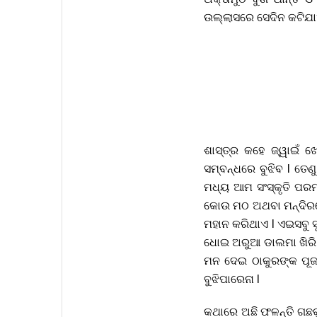
ଉଲ୍ଲାସରେ ସେଦିନ କଟିଯ
ଶାସ୍ତ୍ର କହେ ଜ୍ୱାଇଁ 
ସମ୍ବନ୍ଧରେ ବୁଝିବ l ତେ
ମଧ୍ୟ ଆମ ସଂସ୍କୃତି ପରମ
କୋଉ ମଠ ଅଥବା ମନ୍ଦିରରେ ଛ
ମହାନ କରିଥାଏ l ଏଇସବୁ ସ
ଧୋଇ ଅରୁଆ ଡାଲମା ଖିରି
ମନ ଦେଇ ଠାକୁରଙ୍କ ପୂଜା ଅ
ବୁଝିପାରେନା l
କଥାରେ ଅଛି ଫଳନ୍ତି ଗଛକ