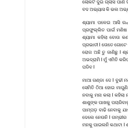
ଲୋକଟି ଦୁଇ ଗ୍ଲାସ ପାଣି 
ବଦ ଅଭ୍ୟାସ କି ଭଲ ଅଭ୍ୟାସ
ଶ୍ୟାମା ପଳେଇ ଆସି ରନ୍
ପ୍ରଫୁଲ୍ଲିତ ପାଇଁ ମଣିଷ 
ଶ୍ୟାମା କହିଲା ବୋଉ କଣ
ପ୍ରଭାତୀ l ତୋତେ ଗୋଟେ 
ରୋଗ ଅଛି ତୁ ଜାଣିଛୁ l ଶ୍
ଅଭଦ୍ରାମି l ମୁଁ ଏମିତି କର
ପଡିବ l
ମାଆ ଗଣ୍ଡା ଦେ l ବୁଢୀ ମଣି
ସେମିତି ଠିଆ ହୋଇ ମାଗୁଣି
ନବାକୁ ମନା କଲା l କହିଲା
ଶାଶୁଙ୍କ ପାଖକୁ ପଚାରିବା
ପାମ୍ପଡ଼ ବାଢି ନେବାକୁ ଯା
ଦେଲେ ନେଉନି l ଗମ୍ଭୀର ହ
ମନକୁ ପାଇଲନି କଥାଟା l ଶ