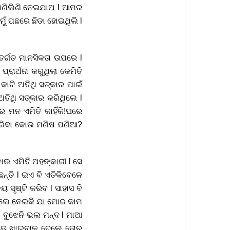
 l ଆଣିଲିଣି ନେଇଯାଅ l ଆମର
ମୁଁ ପଛରେ ଛିଡା ହୋଇଥିଲି l
ତର୍ଗତ ମାନସିକତା ଉପରେ l
ରାର୍ଥନା କରୁଥିଲା କେମିତି
କାଟି ଅତିଥି ସତ୍କାର ପାଇଁ
ିଥି ସତ୍କାର କରିଥିଲେ l
ର ମନ ଏମିତି କାହିଁକି!ଘରେ
ତା କରିବା କୋଉ ମଣିଷ ପଣିଆ?
ୋଉ ଏମିତି ଅହଙ୍କାରୀ l ସେ
ଛନ୍ତି l ଇଏ ବି ଏତିକିବେଳେ
ୟ ସୃଷ୍ଟି କରିବ l ସାହାସ ବି
କହିଲେ ନେଇକି ଯା ମୋର କାମ
ଷ ବୁଝେନି ଭଲ ମନ୍ଦ l ମାଆ
୍ଡେ ଖାଇବାକୁ ଦେଲେ ତୋର