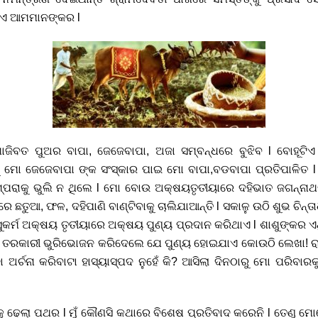
ାଏ ଆମମାନଙ୍କର l
ଖୋଜିବତ ପୁଅର ବାପା, ଜେଜେବାପା, ଅଜା ସମ୍ବନ୍ଧରେ ବୁଝିବ l ବୋହ
ଣୁ ମୋ ଜେଜେବାପା ଙ୍କ ସଂସ୍କାର ପାଇ ମୋ ବାପା,ବଡବାପା ପ୍ରତିପାଳିତ
୍ପରାକୁ ଭୁଲି ନ ଥିଲେ l ମୋ ବୋଉ ଅକ୍ଷୟତୃତୀୟାରେ ଦହିଭାତ ଜଗନ୍ନାଥଙ
ତୁଆ, ଫଳ, ଦହିପାଣି ବାଣ୍ଟିବାକୁ ଚାଲିଯାଆନ୍ତି l ସକାଳୁ ଉଠି ଶୁଭ ଚିନ୍ତ
ୁକର୍ମ ଅକ୍ଷୟ ତୃତୀୟାରେ ଅକ୍ଷୟ ପୁଣ୍ୟ ପ୍ରଦାନ କରିଥାଏ l ଶାଶୁଙ୍କର ଏଥିର
 ତରକାରୀ ଭୁରିଭୋଜନ କରିଦେଲେ ଯେ ପୁଣ୍ୟ ହୋଇଯାଏ କୋଉଠି ଲେଖା! ରାତ
ର୍ଚନା କରିବାଟା ହାସ୍ୟାସ୍ପଦ ନୁହେଁ କି? ଆସିଲା ଦିନଠାରୁ ମୋ ପରିବାରକୁ କ
ୁ ଢେଲା ପଥର l ମୁଁ କୌଣସି କଥାରେ ବିଶେଷ ପ୍ରତିବାଦ କରେନି l ତେଣୁ ମ