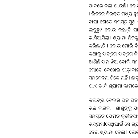
ପାଦରେ ଦଳା ଯାଉଛି l ବୋଉ
l ଭିତରେ ବିରକ୍ତ ମଧ୍ୟ ହ
ବାପା ତୋତେ ସମସ୍ତ ସୁଖ ସ
ଲଦୁଛୁ? ବୋଉ କହନ୍ତି ପ
ଭାସିଆସିଲା l ଶ୍ୟାମା ନିଜ
କରିଛନ୍ତି l ବୋଉ ମୋରି ବି
କଥାକୁ ସାଙ୍ଗେ ସାଙ୍ଗେ କ
ଆଣିଛି ସାନ ଝିଅ ବୋଲି ସ
ମୋତେ ଦେଖେଇ ପୀଡ଼lଦାୟକ 
ସମବେଦନା ଟିକେ ନାହିଁ l ଛ
ଯାଏ ଭାବି ଶ୍ୟାମା କାମରେ 
କଲିଙ୍ଗ ବେଲର ଘନ ଘନ ଶବ
ଭଳି ଲାଗିଲା l ଶାଶୁଙ୍କୁ
ସମସ୍ତେ ଯେମିତି କ୍ରୀତଦ
ଭଦ୍ରାମି!ସେଥିପାଇଁ ସେ ଗ୍ୟ
ନେଇ ଶ୍ୟାମା ଦେଲା l ଲୋକ