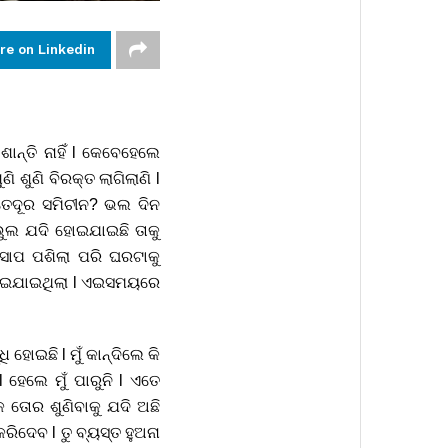
re on Linkedin
ନ୍ତି ନାହିଁ l କେବେହେଲେ
 ଶୁଣି ବିରକ୍ତ ଲାଗିଲାଣି l
କେତେଦୂର ସମିଚୀନ? ଭଲ ଦିନ
ୁଲ ଯଦି ହୋଇଯାଇଛି ତାକୁ
 ସାପ ପଶିଲା ପରି ଘରଟାକୁ
 ହୋଇଯାଇଥିଲା l ଏଇସମୟରେ
ି ହୋଇଛି l ମୁଁ କାନ୍ଦିଲେ କି
େଲେ ମୁଁ ପାରୁନି l ଏତେ
କ ତୋର ଶୁଣିବାକୁ ଯଦି ଅଛି
ିଦେବ l ତୁ ବ୍ୟସ୍ତ ହୁଅନା