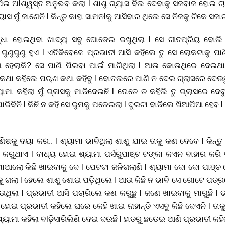
ପିଇ ଅlଶ୍ୱସ୍ତ ଅନୁଭବ କଲା l ଶାଶୁ ଗ୍ୟାସ ବିଲ ଦେବାକୁ ସଜବାଜ ହୋଇ ଚ
 ମୁଁ ଜାଣେନି l କିନ୍ତୁ କାହା ସାମନlକୁ ଆସିବାର ଥିଲେ ସେ ନିଜକୁ ଟିକେ ସଜାଇ 
ଧା ହୋଇଥିବା ଖାଦ୍ୟ ସବୁ ଘୋଡେଇ ରଖୁଥିଲା l ସେ ଗୀତପ୍ରିୟ ବୋଲି ଗ
ଗୁଣୁଗୁଣୁ ହୁଏ l ଏତିକିବେଳେ ପ୍ରଭାତୀ ଆସି କହିଲେ ତୁ ସେ ଲୋକଟାକୁ ପାଣି
 ହେଲାକି? ସେ ପାଣି ପିଇବା ପାଇଁ ମାଗିଥିଲା l ଆଉ କୋଉଥିରେ ଦେଇଥା
କଥା କହିଲେ ପଚାଶ କଥା କହିବୁ l ବୋତଲରେ ପାଣି ନ ଦେଇ ଗ୍ଲାସରେ ଦେଉଛୁ
ୟାମା କହିଲା ମୁଁ ଗ୍ଳାସକୁ ମାଜିଦେଇଛି l ତୋତେ ତ କହିଲି ତୁ ଗ୍ଲାସରେ ଦେ
ିପାରିବିନି l କିଛି ନ କହି ସେ ରୁମକୁ ପଳେଇଲା l ଦୁଇଟା ବାଜିଲେ ଖିଆପିଆ ହେବ l
ଷକୁ ଦୟା କର.. l ଶ୍ୟାମା ଭାବିଥିଲା ଶାଶୁ ଯାଇ ତାକୁ କଣ ଦେବେ l କିନ୍ତୁ ଏମ
 କରୁଥାଏ l ବାଧ୍ୟ ହୋଇ ଶ୍ୟାମା ପର୍ସରୁପାଞ୍ଚ ଟଙ୍କା କଏନ ବାହାର କରି ବ
 ମାଆଲୋ କିଛି ଖାଇବାକୁ ଦେ l ପେଟଟା ଜଳିଗଲାଣି l ଶ୍ୟାମା ଦୋ ଦୋ ପାଞ୍ଚ ହ
କୁ ଗଲା l ହେଲେ ଶାଶୁ ଶୋଇ ପଡ଼ିଥିଲେ l ଆଉ କିଛି ନ ଭାବି ସେ ଗୋଟେ ପତ୍
ଉଥିଲା l ପ୍ରଭାତୀ ଆସି ପଚାରିଲେ କଣ କରୁଛୁ l ଜଣେ ଖାଇବାକୁ ମାଗୁଛି l 
ୋଇ ପ୍ରଭାତୀ କହିଲେ ଘରେ କେହି ଖାଇ ନାହାନ୍ତି ଏସବୁ କିଛି ଦେଏନି l ତା
୍ୟାମା କହିଲା ବlଢ଼ିସାରିଲିଣି ଦେଇ ଦଉଛି l ହାତରୁ ଛଡେଇ ଆଣି ପ୍ରଭାତୀ କହ