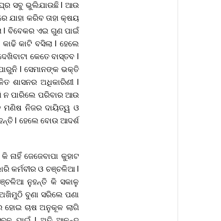
ଶୀଘ୍ର ସବୁ ଭୁଲିଯାଉଛି l ଆଉ
ନରେ ଯାହା କରିବ ତାହା କ୍ଷୟ
ା l ବିବେକର ଏଇ ଗୁଣ ପାଇଁ
 କାଢି କାଟି ବସିଲା l ହେଲେ
େଖିବାଟା କେତେ ବାସ୍ତବ l
ାରୁନି l ସେମାନଙ୍କ ଭକ୍ତି
ଳିତ ଶାସନର ଅଧିକାରିଣୀ l
ରଖି ନ ପାରିଲେ ପରିବାର ଆଉ
େ ମଣିଷ ନିଜର ଦାୟିତ୍ୱ ଓ
ହନ୍ତି l ହେଲେ ବୋଉ ଆଦର୍ଶ
 କି ନାହିଁ ଜେଜେବାପା କୁହାଟ
ରି କର୍ମବୀର ଓ ଚଞ୍ଚଳିଆ l
୍ଚଳିଆ ନୁହନ୍ତି କି ସକାଳୁ
 ଅଖିମୁଠି ବୁଣା ସରିଲେ ପଣା
ପର ହୋଇ ଚାଷ ଅନୁକୂଳ ଲାଗି
ସେବନ ପାଇଁ l ଅତି ଆନନ୍ଦ