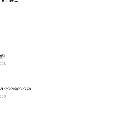
a time,...
ଖୁସି
2026
ରଥ ବଡଦାଣ୍ଡେ ଉଭା
2026