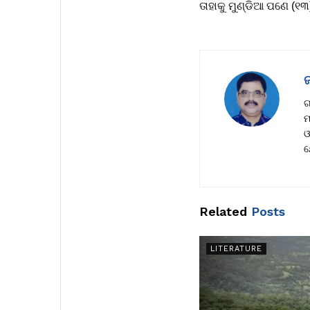
ତାହାକୁ ମୁଣ୍ଡିଆ ପଣେ (୧୩
ଜ
ଗ
ମ
ଓ
ଯ
Related
Posts
LITERATURE