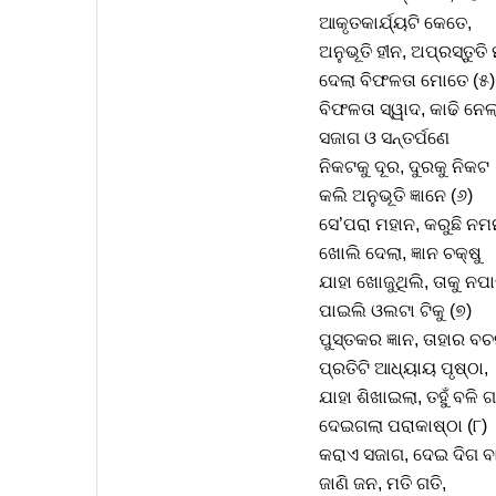
ଆକୃତକାର୍ଯ୍ୟଟି କେତେ,
ଅନୁଭୂତି ହୀନ, ଅପ୍ରସ୍ତୁତି
ଦେଲା ବିଫଳତା ମୋତେ (୫)
ବିଫଳତା ସ୍ୱାଦ, କାଢି ନେଲ
ସଜାଗ ଓ ସନ୍ତର୍ପଣେ
ନିକଟକୁ ଦୂର, ଦୁରକୁ ନିକଟ
କଲି ଅନୁଭୂତି ଜ୍ଞାନେ (୬)
ସେ’ପରା ମହାନ, କରୁଛି ନମ
ଖୋଲି ଦେଲା, ଜ୍ଞାନ ଚକ୍ଷୁ
ଯାହା ଖୋଜୁଥିଲି, ତାକୁ ନପ
ପାଇଲି ଓଲଟା ଟିକୁ (୭)
ପୁସ୍ତକର ଜ୍ଞାନ, ତାହାର ବ
ପ୍ରତିଟି ଆଧ୍ୟାୟ ପୃଷ୍ଠା,
ଯାହା ଶିଖାଇଲା, ତହୁଁ ବଳି 
ଦେଇଗଲା ପରାକାଷ୍ଠା (୮)
କରାଏ ସଜାଗ, ଦେଇ ଦିଗ ବ
ଜାଣି ଜନ, ମତି ଗତି,