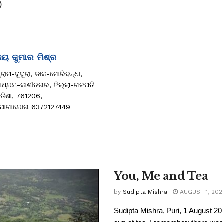
)
ୟ କୁମାର ମିଶ୍ର
୍ରାମ-ବୁଦୁରା, ଡାକ-ଗୋରିବନ୍ଧା,
ାଧ୍ଯମ-କାଶୀନଗର, ଜିଲ୍ଲା-ଗଜପତି
ଡିଶା, 761206,
ୋଗାଯୋଗ 6372127449
You, Me and Tea
by
Sudipta Mishra
AUGUST 1, 20
Sudipta Mishra, Puri, 1 August 20