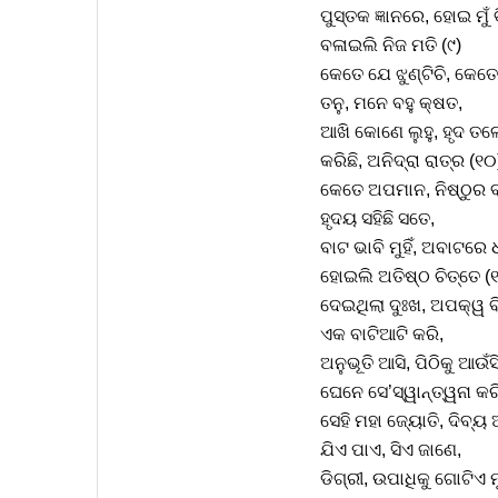
ପୁସ୍ତକ ଜ୍ଞାନରେ, ହୋଇ ମୁ
ବଳାଇଲି ନିଜ ମତି (୯)
କେତେ ଯେ ଝୁଣ୍ଟିଚି, କେତେ
ତନୁ, ମନେ ବହୁ କ୍ଷତ,
ଆଖି କୋଣେ ଲୁହୁ, ହୃଦ ତ
କରିଛି, ଅନିଦ୍ରା ରାତ୍ର (୧୦
କେତେ ଅପମାନ, ନିଷ୍ଠୁର
ହୃଦୟ ସହିଛି ସତେ,
ବାଟ ଭାବି ମୁହିଁ, ଅବାଟରେ 
ହୋଇଲି ଅତିଷ୍ଠ ଚିତ୍ତେ (୧
ଦେଇଥିଲା ଦୁଃଖ, ଅପକ୍ୱ ବ
ଏକ ବାଟିଆଟି କରି,
ଅନୁଭୂତି ଆସି, ପିଠିକୁ ଆଉଁସ
ଘେନେ ସେ’ସ୍ୱାନ୍ତ୍ୱନା କରି
ସେହି ମହା ଜ୍ୟୋତି, ଦିବ୍ୟ 
ଯିଏ ପାଏ, ସିଏ ଜାଣେ,
ଡିଗ୍ରୀ, ଉପାଧିକୁ ଗୋଟିଏ 