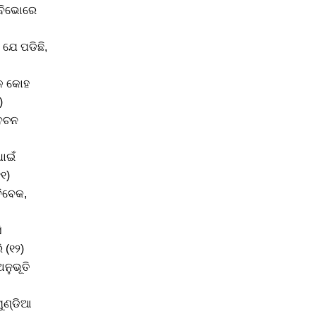
ଁ ବିଭୋରେ
 ଯେ ପଡିଛି,
ଳେ କୋହ
)
 ବଚନ
ଧାଇଁ
୧)
ିବେକ,
ି
 (୧୨)
ଅନୁଭୂତି
ମୁଣ୍ଡିଆ