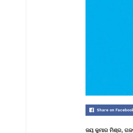
Share on Faceboo
ଜୟ କୁମାର ମିଶ୍ର, ଗ