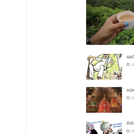
ଛୋଟ
JU
ଘୋଷ
JU
ନିର୍ବ
JU