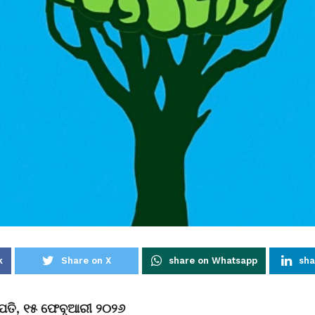
k
Share on X
share on Whatsapp
sha
ଜପତି, ୧୫ ଫେବୃଆରୀ ୨୦୨୬