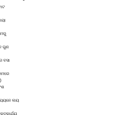
ବାଟ
ାୟା
ମେରୁ
ନ ଗୁଣ
େ ବସା
ରେମରେ
)
ାଂଶ
ଧ୍ୟୟନେ ଲୟ
କୃତକାର୍ଯ୍ୟ