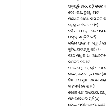
ଅନୁଭୂତି ପାଠ, ପଢ଼ି ଚାଲେ 
ଦେଖାଉଛି, ବୁଦ୍ଧି ବାଟ,
ମଣିଷର ମାୟା, ସଂସାରର କ
ସବୁକୁ ଜାଣିଲା ଘଟ (୧)
ବହି ପାଠ ଠାରୁ, ସେତ ମହା 
ଅଭୁଲା ସ୍ମୃତିଟି ସେହି,
କରିଲା ପ୍ରମାଣ, ସ୍ୱାର୍ଥ ଜ
ସୁବିଧାବାଦୀଙ୍କୁ କହି (୨)
ଓଠେ ମଧୁ ଭାଷା, ଆନ୍ତରର
କପଟର ହଳାହଳ,
ସମୟ ସାଥିରେ, କୃତିମ ପ୍
କରେ, ଛନ୍ଦମନ୍ଦ ଖେଳ (୩
ବିଷ ଓ ପୀୟୁଷ, ପାଠର ସାର
ସାରମର୍ମ ଦେଲା କହି,
କେତେ ଯେ’ ଅଧ୍ୟାୟ, ଅ
ମନ ନିବେଶିଲି ମୁହିଁ (୪)
କେତେ ପରୀକ୍ଷାରେ, ହେଲି 