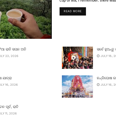
cup of tea, I remember: there was 
READ MORE
ିଆ ରାତି ସପନ ଅତି
ସର୍ବେ ହୁଅନ୍ତୁ 
LY 23, 2026
JULY 18, 
 ଯାତ୍ରା
ନନ୍ଦିଘୋଷ 
LY 16, 2026
JULY 16, 
ାଚନ ପୂର୍ବ, ରାତି
LY 11, 2026