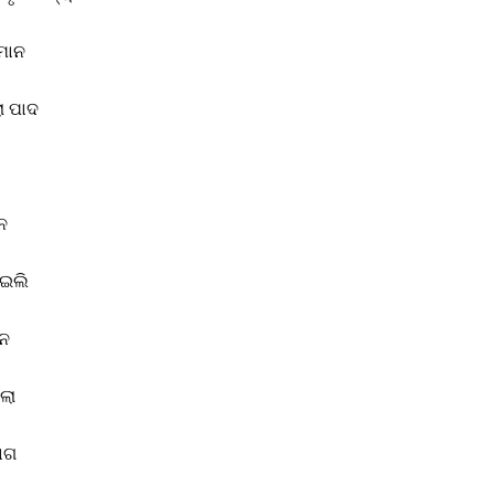
 ମାନ
ା ପାଦ
ନ
ାଇଲି
ଚନ
ଗଲା
ାଗ