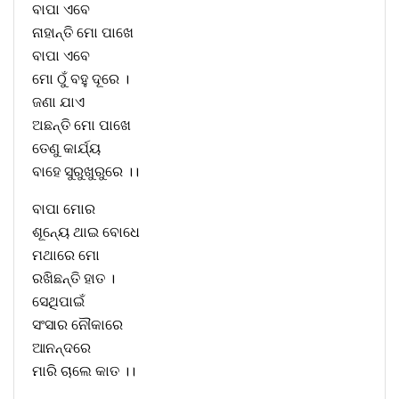
ବାପା ଏବେ
ନାହାନ୍ତି ମୋ ପାଖେ
ବାପା ଏବେ
ମୋ ଠୁଁ ବହୁ ଦୂରେ ।
ଜଣା ଯାଏ
ଅଛନ୍ତି ମୋ ପାଖେ
ତେଣୁ କାର୍ଯ୍ୟ
ବାହେ ସୁରୁଖୁରୁରେ ।।
ବାପା ମୋର
ଶୂନ୍ୟେ ଥାଇ ବୋଧେ
ମଥାରେ ମୋ
ରଖିଛନ୍ତି ହାତ ।
ସେଥିପାଇଁ
ସଂସାର ନୌକାରେ
ଆନନ୍ଦରେ
ମାରି ଚାଲେ କାତ ।।