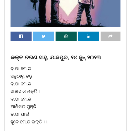
ଭକ୍ତ ଚରଣ ସାହୁ, ଯାଜପୁର, ୨୪ ଜୁନ୍ ୨୦୨୩
ବାପା ମୋର
ସବୁଠାରୁ ବଡ଼
ବାପା ମୋର
ସାହାସ ଓ ଶକ୍ତି ।
ବାପା ମୋର
ଆଶିଷର ପୁଞ୍ଜି
ବାପା ପାଇଁ
ହୃଦେ ମୋର ଭକ୍ତି ।।