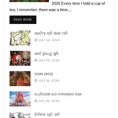
2026 Every time I hold a cup of
tea, I remember: there was a time,...
READ MORE
ଛୋଟିଆ ରାତି ସପନ ଅତି
JULY 23, 2026
ସର୍ବେ ହୁଅନ୍ତୁ ଖୁସି
JULY 18, 2026
ଘୋଷ ଯାତ୍ରା
JULY 16, 2026
ନନ୍ଦିଘୋଷ ରଥ ବଡଦାଣ୍ଡେ ଉଭା
JULY 16, 2026
ନିର୍ବାଚନ ପୂର୍ବ, ରାତି