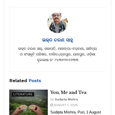
ଭକ୍ତ ଚରଣ ସାହୁ
ଭକ୍ତ ଚରଣ ସାହୁ, ସଭାପତି, ମାହାଙ୍ଗା-ବଡ଼ଚଣା, ସାହିତ୍ୟ
ଓ ସଂସ୍କୃତି ପରିଷଦ, ବାଲିଚନ୍ଦ୍ରପୁର, ଯାଜପୁର, ଓଡ଼ିଶା
ଦୂରଭାଷ ନଂ ୯୪୩୭୨୭୬୬୩୩
Related
Posts
You, Me and Tea
LITERATURE
by
Sudipta Mishra
AUGUST 1, 2026
Sudipta Mishra, Puri, 1 August