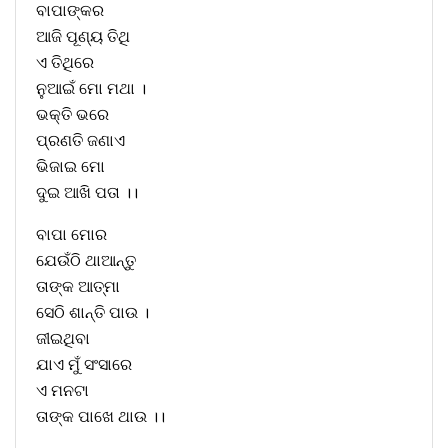
ବାପାଙ୍କର
ଆଜି ପୂଣ୍ୟ ତିଥି
ଏ ତିଥିରେ
ନୁଆଇଁ ମୋ ମଥା ।
ଭକ୍ତି ଭରେ
ପ୍ରଣତି ଜଣାଏ
ଭିଜାଇ ମୋ
ଦୁଇ ଆଖି ପତା ।।
ବାପା ମୋର
ଯେଉଁଠି ଥାଆନ୍ତୁ
ତାଙ୍କ ଆତ୍ମା
ସେଠି ଶାନ୍ତି ପାଉ ।
ଜୀଇଥିବା
ଯାଏ ମୁଁ ସଂସାରେ
ଏ ମନଟା
ତାଙ୍କ ପାଖେ ଥାଉ ।।