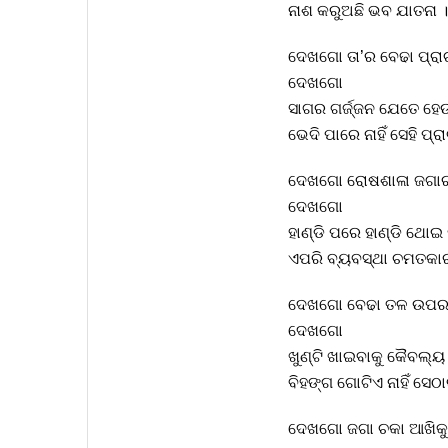
ନାଶ କରୁଅଛି ଭବ ଯାତନା ।
ଦେଖଗୋ ତା’ର ବେଢା ପ୍ରା
ଦେଖଗୋ
ସାଗର ଗର୍ଜ୍ଜନ ଯେତେ ହ
ଭେଦି ପାରେ ନାହିଁ ସେହି ପ୍ର
ଦେଖଗୋ ରୋଷଶାଳା ଜଗା
ଦେଖଗୋ
ହାଣ୍ଡି ପରେ ହାଣ୍ଡି ଥୋଇ
ଏପରି ବ୍ୟବସ୍ଥା ଚମତକା
ଦେଖଗୋ ବେଢା ତଳ ଉପର
ଦେଖଗୋ
ଖୁଣ୍ଟି ଖାଇବାକୁ କୈବଲ୍ୟ
ବିହଙ୍ଗ ଗୋଟିଏ ନାହିଁ ସେଠ
ଦେଖଗୋ ଜଗା ଚକା ଆଖିକୁ