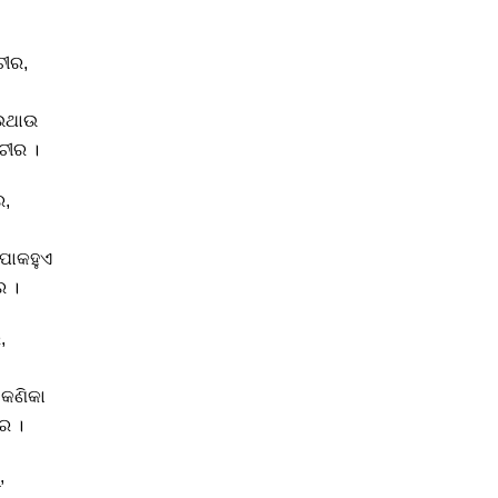
ଚୀର,
େଉଥାଉ
ାଚୀର ।
ର,
 ପାକହୁଏ
ର ।
,
 କଣିକା
ାର ।
,