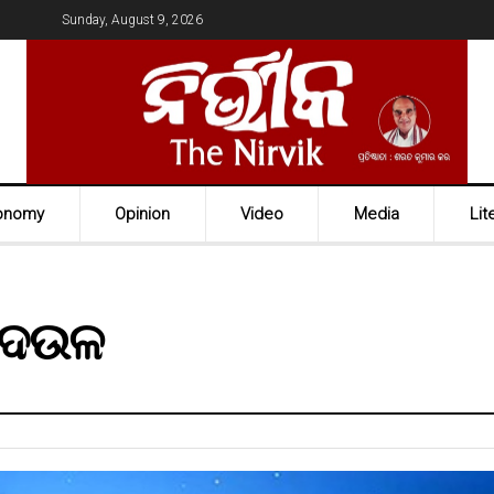
Sunday, August 9, 2026
onomy
Opinion
Video
Media
Lit
ଦେଉଳ