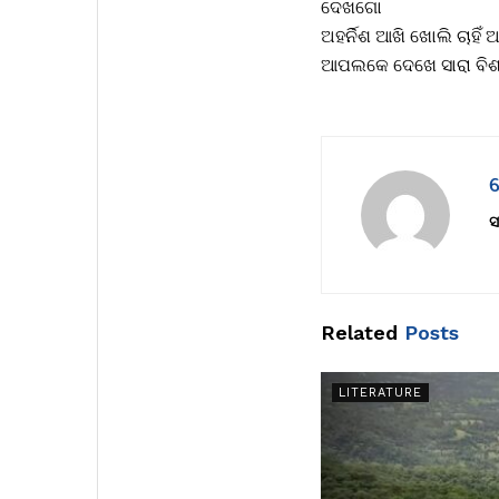
ଦେଖଗୋ
ଅହର୍ନିଶ ଆଖି ଖୋଲି ଚାହିଁ ଅ
ଆପଲକେ ଦେଖେ ସାରା ବିଶ୍
ଦ
ସ
Related
Posts
LITERATURE