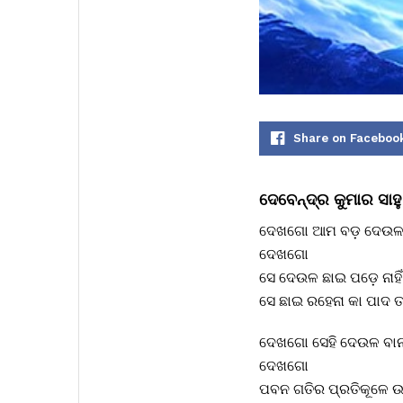
Share on Faceboo
ଦେବେନ୍ଦ୍ର କୁମାର ସାହୁ
ଦେଖଗୋ ଆମ ବଡ଼ ଦେଉଳ
ଦେଖଗୋ
ସେ ଦେଉଳ ଛାଇ ପଡ଼େ ନାହି
ସେ ଛାଇ ରହେନା କା ପାଦ 
ଦେଖଗୋ ସେହି ଦେଉଳ ବାନ
ଦେଖଗୋ
ପବନ ଗତିର ପ୍ରତିକୂଳେ ଉଡ