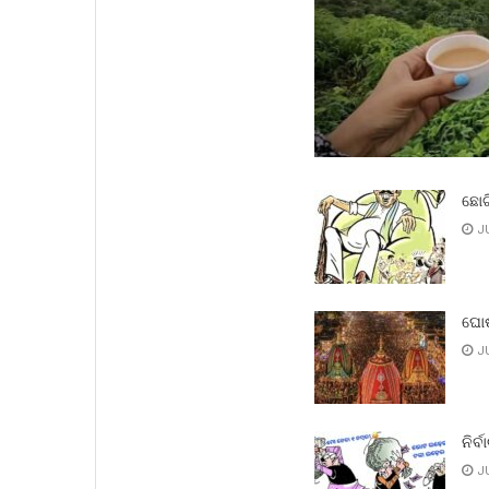
ଛୋଟ
JU
ଘୋଷ
JU
ନିର୍ବ
JU