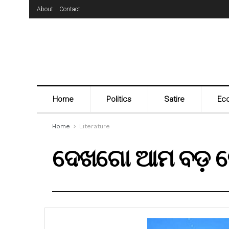
About
Contact
Home
Politics
Satire
Ec
Home
Literature
ଦେଖଗୋ ଆମ ବଡ଼ 