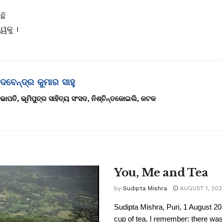
ଛି
ୱକୁ ।
େବେନ୍ଦ୍ର କୁମାର ସାହୁ
ଭାପତି, ଭୂମିପୁତ୍ର ସାହିତ୍ୟ ସଂସଦ, ନିଶ୍ଚିନ୍ତକୋଇଲି, କଟକ
You, Me and Tea
by
Sudipta Mishra
AUGUST 1, 20
Sudipta Mishra, Puri, 1 August 20
cup of tea, I remember: there was 