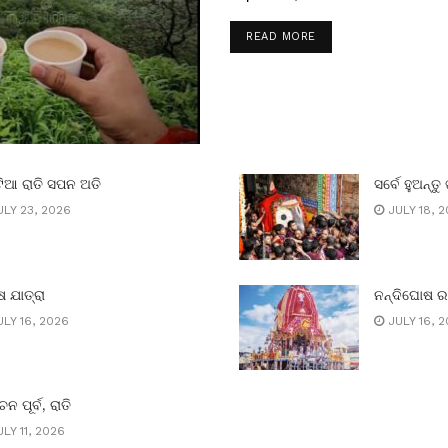
READ MORE
ିଆ ରାତି ସପନ ଅତି
ସର୍ବେ ହୁଅନ୍ତୁ 
LY 23, 2026
JULY 18, 
 ଯାତ୍ରା
ନନ୍ଦିଘୋଷ 
LY 16, 2026
JULY 16, 
ାଚନ ପୂର୍ବ, ରାତି
LY 11, 2026