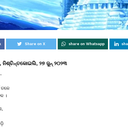
k
Share on X
share on Whatsapp
sha
, ନିଶ୍ଚିନ୍ତକୋଇଲି, ୨୭ ଜୁନ୍ ୨୦୨୩
,
ଁ ତଳେ
ତଳ ।
ା,
଼ି