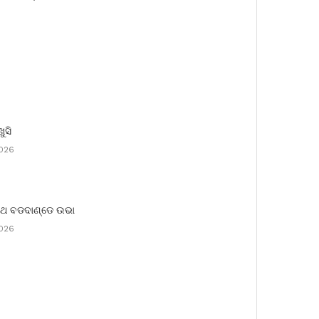
ଖୁସି
2026
ରଥ ବଡଦାଣ୍ଡେ ଉଭା
2026