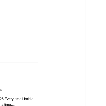
26
26 Every time I hold a
a time,...