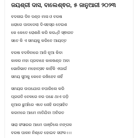
ଜୟଶ୍ରୀ ଦାସ, ବାଲେଶ୍ଵର, ୫ ଜାନୁଆରୀ ୨୦୨୩
ବଦଳାଇ ଦିନ ଦଣ୍ଡ ମାସ ଓ ବରଷ
ଧରାରେ ପାଦଦେଲା ଦି-ସହସ୍ର ତେଇଶ
କେ କେତେ ରୋଶଣି କରି କରନ୍ତି ସ୍ଵାଗତ
ସତେ କି ଏ ସମୟକୁ କରିବେ ଆୟତ୍ତ
ବରଷ ବଦଳିବାରେ ଆଜି ନୂଆ କିବା
କାଳର ମହା ପ୍ରବାହେ କାଳଖଣ୍ଡ ଅବା
ଭୋଜିଭାତ ମହୋତ୍ସବ କାହିଁକି ଏପାଇଁ
ସମୟ ସୁଅକୁ କେବେ ରଖିହେବ ନାହିଁ
ସମୟର ଉପଯୋଗ ନପାରିଲେ କରି
ପ୍ରଗତି ବେଳରେ ନର ପଛେ ଥାଏ ପଡ଼ି
ନୂଆର ଛୁଆଁରେ ଏତେ ନୋହି ଉତ୍ସାହିତ
କରମରେ ଆମେ ମାତିଯିବା ଅବିରତ
ସାରା ସଂସାରର ଆମେ ପାଞ୍ଚିଲେ ମଙ୍ଗଳ
ବରଷ ପାଳନ ନିଶ୍ଚେ ହୋଇବ ସଫଳ।।।