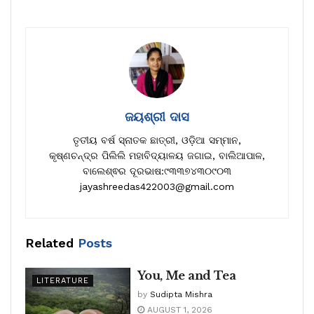
ଜୟଶ୍ରୀ ଦାସ
ତୃତୀୟ ବର୍ଷ ସ୍ନାତକ ଛାତ୍ରୀ, ଓଡ଼ିଆ ସମ୍ମାନ,
କୃଷ୍ଣଚନ୍ଦ୍ର ପିଲିଲି ମହାବିଦ୍ୟାଳୟ ଜଗାଇ, ବାଲିଆପାଳ,
ବାଲେଶ୍ଵର ଦୂରଭାଷ:୯୩୩୭୪୩୦୯୦୩
jayashreedas422003@gmail.com
Related
Posts
You, Me and Tea
LITERATURE
by
Sudipta Mishra
AUGUST 1, 2026