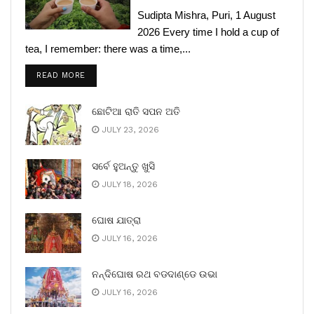
Sudipta Mishra, Puri, 1 August
2026 Every time I hold a cup of
tea, I remember: there was a time,...
READ MORE
ଛୋଟିଆ ରାତି ସପନ ଅତି
JULY 23, 2026
ସର୍ବେ ହୁଅନ୍ତୁ ଖୁସି
JULY 18, 2026
ଘୋଷ ଯାତ୍ରା
JULY 16, 2026
ନନ୍ଦିଘୋଷ ରଥ ବଡଦାଣ୍ଡେ ଉଭା
JULY 16, 2026