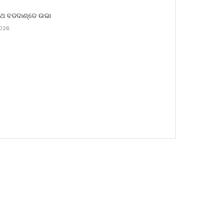
ରଥ ବଡଦାଣ୍ଡେ ଉଭା
2026