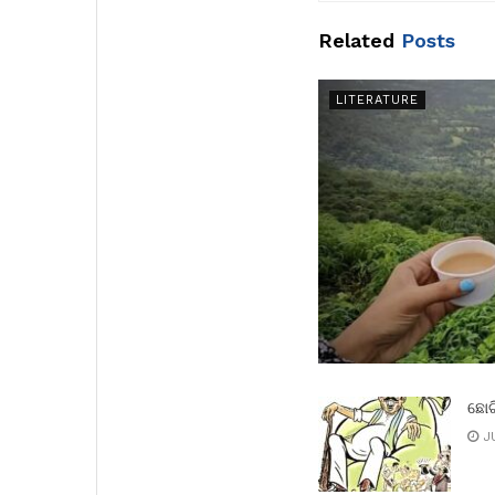
Related
Posts
LITERATURE
ଛୋଟ
JU