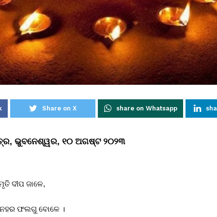
k
Share on X
share on Whatsapp
sha
ତ୍ର, ଭୁବନେଶ୍ୱର, ୧୦ ଅଗଷ୍ଟ ୨୦୨୩
ୀପ ଜାଳେ,
ଫଲଗୁ ବୋଳେ ।