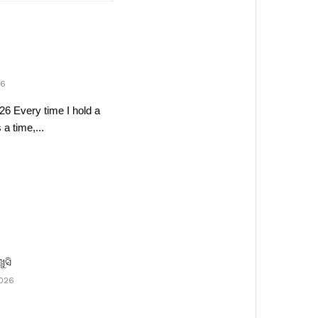
26
26 Every time I hold a
a time,...
ଖୁସି
2026