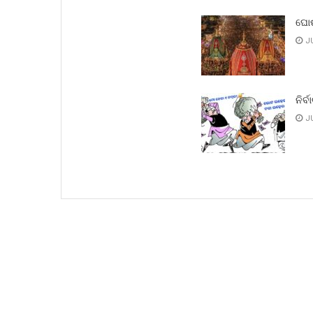
ଘୋଷ
JU
ନିର୍ବ
JU