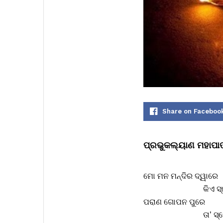
Share on Faceboo
ପ୍ରଭୁକଲ୍ୟାଣ ମହାପା
ମୋ ମନ ମନ୍ଦିର ଦ୍ୱାରେ
କିଏ ସ୍ମୃତି ଦ
ପରାଣ ଗୋପନ ପୁରେ
ତା’ ସ୍ନେହର 