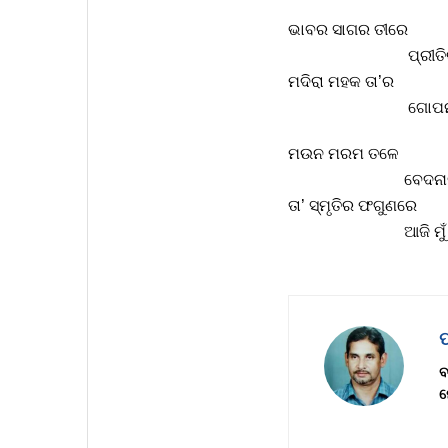
ଭାବର ସାଗର ତୀରେ
ପ୍ରୀତିର ପବ
ମଦିରା ମହକ ତା’ର
ଗୋପନ ବେପଥୁ
ମଉନ ମରମ ତଳେ
ବେଦନାର ଧୂପ
ତା’ ସ୍ମୃତିର ଫଗୁଣରେ
ଆଜି ମୁଁ ଅବିର
ବ
ମ