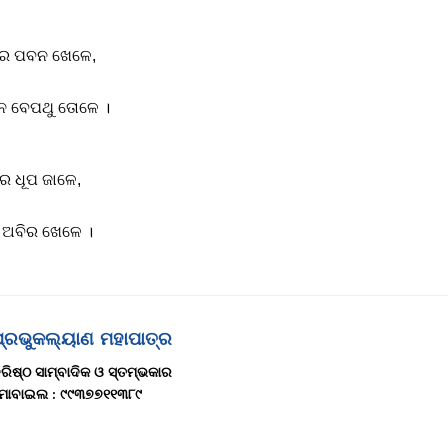
ନ ଖେଳେ,
 ତୋଳେ ।
 ଜାଳେ,
 ଖେଳେ ।
ପ୍ରଭୁକଲ୍ୟାଣ ମହାପାତ୍ର
ରିଷ୍ଠ ସାମ୍ବାଦିକ ଓ ସ୍ତମ୍ଭକାର
ୋବାଇଲ : ୯୯୩୭୭୧୧୩୮୯