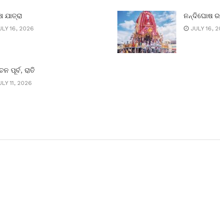
 ଯାତ୍ରା
ନନ୍ଦିଘୋଷ 
LY 16, 2026
JULY 16, 
ାଚନ ପୂର୍ବ, ରାତି
LY 11, 2026