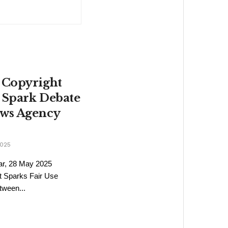
: Copyright
 Spark Debate
ews Agency
2025
ar, 28 May 2025
t Sparks Fair Use
tween...