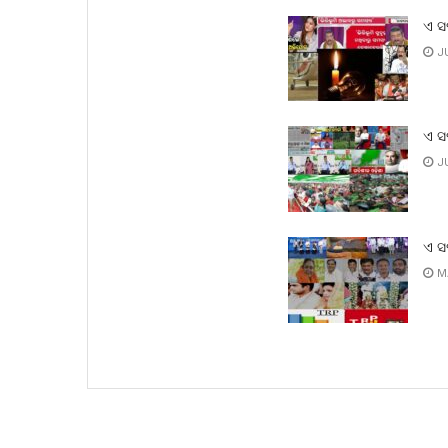
ଏ ସ
JU
ଏ ସ
JU
ଏ ସ
MA