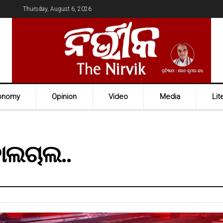
Thursday, August 6, 2026
onomy
Opinion
Video
Media
Lit
ହାଲଚାଲ..