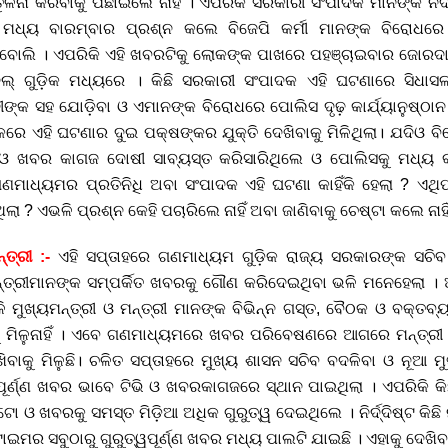
ନା କରିବାକୁ ପଛାଇଲେ ନାହିଁ । ଏପରିକି ସରକାରୀ ସଂପାଦକ ମାନଙ୍କ ନିର୍ଦ
ୁ ମଧ୍ୟ ବାରମ୍ବାର ପ୍ରଶ୍ନ କଲେ ବିଜେପି କର୍ମୀ ମାନଙ୍କ ବିରୋଧରେ
ାହିଁ ବୋଲି । ଏପରିକି ଏହି ଖବରଟିକୁ ଲୋକଙ୍କ ପାଖରେ ପହଞ୍ଚାଇବାର ଜୋର
େଲ୍ ଗୁଡ଼ିକ ମଧ୍ୟରେ । କିଛି ସରକାରୀ ସଂପାଦକ ଏହି ଘଟଣାରେ ସିଧାସଳ
ୀଙ୍କ ସହ ଯୋଡ଼ିବା ଓ ଏମାନଙ୍କ ବିରୋଧରେ ପୋଲିସ ଦୃଢ଼ କାର୍ଯ୍ୟାନୁଷ୍ଠାନ
େ ଏହି ଘଟଣାର ଦୁଇ ପକ୍ଷଙ୍କର ଯୁକ୍ତି ଦେଖିବାକୁ ମିଳିଥିଲା। ଯଦିଓ ବିଜେପ
 ଓ ଖବର କାଗଜ ଦୋଷୀ ସାବ୍ୟସ୍ତ କରିସାରିଥିଲେ ଓ ପୋଲିସକୁ ମଧ୍ୟ କ୍ଲ
ମାଧ୍ୟମର ପ୍ରତିନିଧି ଅବା ସଂପାଦକ ଏହି ଘଟଣା କାହିଁକି ହେଲା ? ଏଥି
ଲା ? ଏଭଳି ପ୍ରଶ୍ନ କେହି ପଚାରିଲେ ନାହିଁ ଅବା ଜାଣିବାକୁ ଚେଷ୍ଟା କଲେ ନାହିଁ
୍ରୀ :-
ଏହି ସପ୍ତାହରେ ଗଣମାଧ୍ୟମ ଗୁଡ଼ିକ ରାଜ୍ୟ ସରକାରଙ୍କ ସଚି
୍ତ୍ରୀମାନଙ୍କ ସମ୍ପର୍କିତ ଖବରକୁ ଗୌଣ କରିଦେଇଥିବା ଭଳି ମନେହେଲା । ଆ
ୁଖ୍ୟମନ୍ତ୍ରୀ ଓ ମନ୍ତ୍ରୀ ମାନଙ୍କ ବିଭିନ୍ନ ଗସ୍ତ, ବୈଠକ ଓ ବକ୍ତବ୍ୟକ
 ମିଳୁନାହିଁ । ଏବେ ଗଣମାଧ୍ୟମରେ ଖବର ପରିବେଷଣରେ ଆଗରେ ମନ୍ତ୍ରୀ ଓ
ିବାକୁ ମିଳୁଛି। ଚଳିତ ସପ୍ତାହରେ ମୁଖ୍ୟ ଶାସନ ସଚିବ ବଦଳିବା ଓ ନୂଆ ମୁ
ୱପୂର୍ଣ୍ଣ ଖବର ଭାବେ ଟିଭି ଓ ଖବରକାଗଜରେ ସ୍ଥାନ ପାଇଥିଲା । ଏପରିକି କ
ୋ ଓ ଖବରକୁ ସମସ୍ତ ମିଡ଼ିଆ ଅଧିକ ଗୁରୁତ୍ୱ ଦେଇଥିଲେ । ନିର୍ଦ୍ଦିଷ୍ଟ କିଛି
ଇମର ସବୁଠାରୁ ଗୁରୁତ୍ୱପୂର୍ଣ୍ଣ ଖବର ମଧ୍ୟ ପାଲଟି ଯାଇଛି । ଏହାକୁ ଦେଖିବ