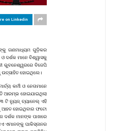
re on Linkedin
୍କୁ ଗଣମାଧ୍ୟମ ଗୁଡ଼ିକର
 ଦର୍ଶକ ମାନେ ବିଶ୍ୱାସକୁ
ାନୀ ଭୁବନେଶ୍ୱରରେ ବିଜେପି
ଶ୍ ଉତ୍ସାହିତ ହୋଇଥିଲେ।
୍ଚ୍ଚା କର୍ମୀ ଓ ନେତାମାନେ
ାହାତି ଆରମ୍ଭ ହୋଇଯାଇଥିଲା
 ଟି ନ୍ୟୁଜ୍ ଚ୍ୟାନେଲ୍ ଏହି
ଲିସ୍ ଆହତ ହୋଇଥିବାର ଫଟୋ
 ନିଜ ଦର୍ଶକ ମାନଙ୍କ ପାଖରେ
ିଏ ଏମାନଙ୍କୁ ପାକିସ୍ତାନର