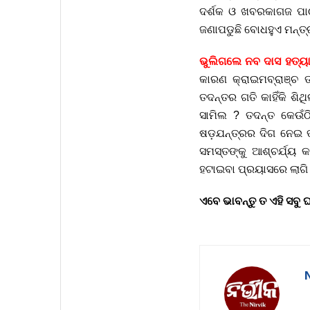
ଦର୍ଶକ ଓ ଖବରକାଗଜ ପାଠକ
ଜଣାପଡୁଛି ବୋଧହୁଏ ମନ୍ତ୍
ଭୁଲିଗଲେ ନବ ଦାସ ହତ୍ୟା
କାରଣ କ୍ରାଇମବ୍ରାଞ୍ଚ 
ତଦନ୍ତର ଗତି କାହିଁକି ଶି
ସାମିଲ ? ତଦନ୍ତ କେଉଁଠ
ଷଡ଼ଯନ୍ତ୍ରର ଦିଗ ନେଇ ତ
ସମସ୍ତଙ୍କୁ ଆଶ୍ଚର୍ଯ୍ୟ 
ହଟାଇବା ପ୍ରୟାସରେ ଲାଗି 
ଏବେ ଭାବନ୍ତୁ ତ ଏହି ସବୁ