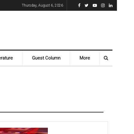
Thursday, August 6, 2026
erature
Guest Column
More