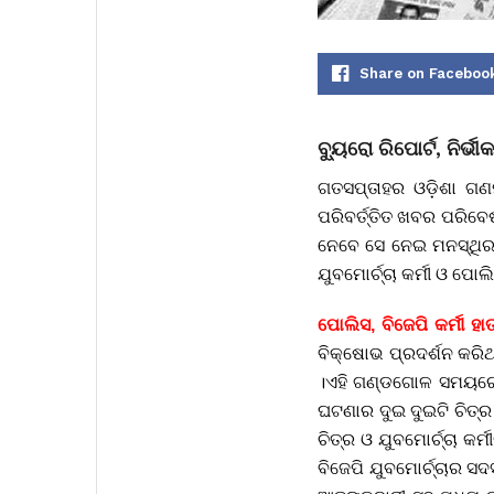
Share on Faceboo
ବ୍ୟୁରୋ ରିପୋର୍ଟ, ନିର୍
ଗତସପ୍ତାହର ଓଡ଼ିଶା ଗଣ
ପରିବର୍ତ୍ତିତ ଖବର ପରିବ
ନେବେ ସେ ନେଇ ମନସ୍ଥିର କ
ଯୁବମୋର୍ଚ୍ଚା କର୍ମୀ ଓ ପ
ପୋଲିସ, ବିଜେପି କର୍ମୀ ହାତା
ବିକ୍ଷୋଭ ପ୍ରଦର୍ଶନ କରିଥ
।ଏହି ଗଣ୍ଡଗୋଳ ସମୟରେ ଦୁଇ
ଘଟଣାର ଦୁଇ ଦୁଇଟି ଚିତ୍
ଚିତ୍ର ଓ ଯୁବମୋର୍ଚ୍ଚା କର
ବିଜେପି ଯୁବମୋର୍ଚ୍ଚାର ସ