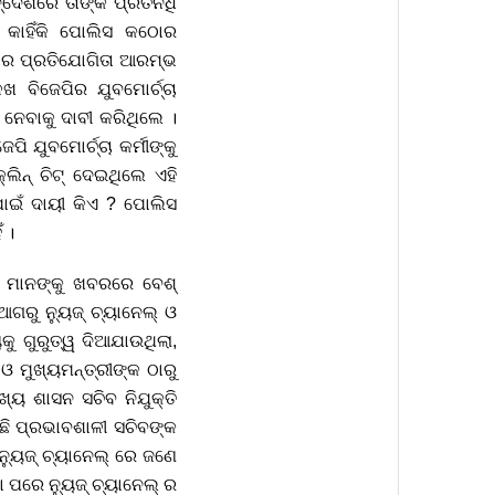
୍ଦେଶରେ ତାଙ୍କ ପ୍ରତିନିଧି
 କାହିଁକି ପୋଲିସ କଠୋର
ଦାର ପ୍ରତିଯୋଗିତା ଆରମ୍ଭ
ଖ ବିଜେପିର ଯୁବମୋର୍ଚ୍ଚା
 ନେବାକୁ ଦାବୀ କରିଥିଲେ ।
ି ଯୁବମୋର୍ଚ୍ଚା କର୍ମୀଙ୍କୁ
ିନ୍ ଚିଟ୍ ଦେଇଥିଲେ ଏହି
ପାଇଁ ଦାୟୀ କିଏ ? ପୋଲିସ
 ।
ବ ମାନଙ୍କୁ ଖବରରେ ବେଶ୍
ଗରୁ ନ୍ୟୁଜ୍ ଚ୍ୟାନେଲ୍ ଓ
ୁ ଗୁରୁତ୍ୱ ଦିଆଯାଉଥିଲା,
 ମୁଖ୍ୟମନ୍ତ୍ରୀଙ୍କ ଠାରୁ
ଖ୍ୟ ଶାସନ ସଚିବ ନିଯୁକ୍ତି
ିଛି ପ୍ରଭାବଶାଳୀ ସଚିବଙ୍କ
 ନ୍ୟୁଜ୍ ଚ୍ୟାନେଲ୍ ରେ ଜଣେ
ା ପରେ ନ୍ୟୁଜ୍ ଚ୍ୟାନେଲ୍ ର