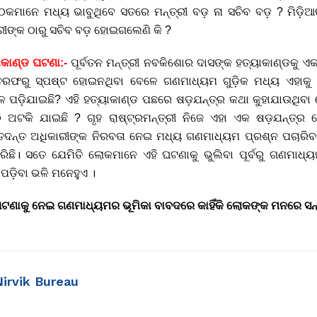
ମାନେ ମଧ୍ୟ ଭାବୁଥିବେ ସତରେ ମନ୍ତ୍ରୀ ବଡ଼ ନା ସଚିବ ବଡ଼ ? ମିଡ଼ିଆ
ରୀଙ୍କ ଠାରୁ ସଚିବ ବଡ଼ ହୋଇଗଲେଣି କି ?
କାଣ୍ଡ ଘଟଣା:-
ପୂର୍ବତନ ମନ୍ତ୍ରୀ ନବକିଶୋର ଦାସଙ୍କ ହତ୍ୟାକାଣ୍ଡକୁ ଏକ
ତରଫରୁ ସ୍ପଷ୍ଟ ହୋଇନଥିବା ବେଳେ ଗଣମାଧ୍ୟମ ଗୁଡ଼ିକ ମଧ୍ୟ ଏହାକୁ 
ଥିଳ ପଡ଼ିଯାଇଛି? ଏହି ହତ୍ୟାକାଣ୍ଡ ପଛରେ ଷଡ଼ଯନ୍ତ୍ର କଥା କୁହାଯାଉଥିବ
ି ଅଟକି ଯାଇଛି ? ଗୃହ ରାଷ୍ଟ୍ରମନ୍ତ୍ରୀ ନିଜେ ଏହା ଏକ ଷଡ଼ଯନ୍ତ୍ର
ଦନ୍ତ ଅଧିକାରୀଙ୍କ ନିରବତା ନେଇ ମଧ୍ୟ ଗଣମାଧ୍ୟମ ପ୍ରଶ୍ନ ପଚାରିବାକ
କରିଛି। ସତେ ଯେମିତି ଲୋକମାନେ ଏହି ଘଟଣାକୁ ଭୁଲିବା ପୂର୍ବରୁ ଗଣମା
ପଡ଼ିବା ଭଳି ମନେହୁଏ ।
 ଘଟଣାକୁ ନେଇ ଗଣମାଧ୍ୟମର ଭୂମିକା ବାବଦରେ କାହିଁକି ଲୋକଙ୍କ ମନରେ ସନ୍
Nirvik Bureau