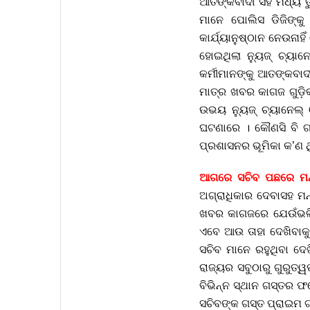
ଆତଙ୍କବାଦୀ ସହ ମଧ୍ୟ ତୁଳ
ମାନେ ପୋଲିସ ଡିଜିଙ୍କ
କାର୍ଯ୍ୟାନୁଷ୍ଠାନ ନେଉନ
ହୋଇଥିଲା ନ୍ୟୁଜ୍ ଚ୍ୟାନ
କର୍ମୀମାନଙ୍କୁ ଆତଙ୍କବାଦ
ମାତ୍ର ଖବର କାଗଜ ଗୁଡ଼ିକର
ଉଭୟ ନ୍ୟୁଜ୍ ଚ୍ୟାନେଲ୍
ଘଟଣାରେ । କୌଣସି ବି ଗଣ
ପ୍ରଶାସନର ଭୂମିକା କ’ଣ ଥି
ଆଗରେ ସଚିବ ପଛରେ ମନ୍ତ
ଅଗ୍ରାଧିକାର ଦେବାସହ ମନ
ଖବର କାଗଜରେ ଯେଉଁଭଳି ମ
ଏବେ ଆଉ ତାହା ଦେଖିବାକୁ
ସଚିବ ମାନେ ରହୁଥିବା ଦେଖ
ରାଜ୍ୟର ସବୁଠାରୁ ଗୁରୁତ୍
ବିଭିନ୍ନ ସ୍ଥାନ ଗସ୍ତର ଫଟ
ସଚିବଙ୍କ ଗସ୍ତ ପ୍ରାଇମ ଟା