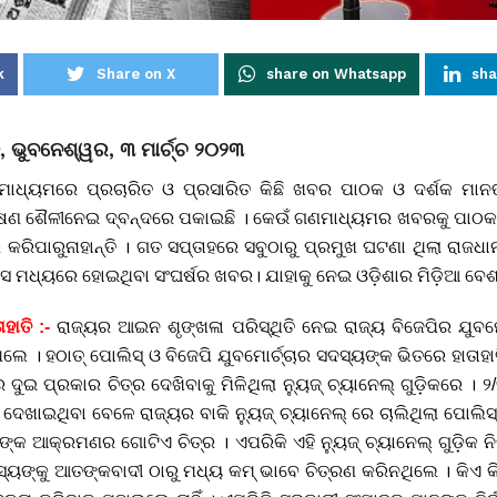
k
Share on X
share on Whatsapp
sha
ଭୀକ, ଭୁବନେଶ୍ୱର, ୩ ମାର୍ଚ୍ଚ ୨୦୨୩
ମାଧ୍ୟମରେ ପ୍ରଚାରିତ ଓ ପ୍ରସାରିତ କିଛି ଖବର ପାଠକ ଓ ଦର୍ଶକ ମାନଙ
େଷଣ ଶୈଳୀନେଇ ଦ୍ବନ୍ଦରେ ପକାଇଛି । କେଉଁ ଗଣମାଧ୍ୟମର ଖବରକୁ ପାଠକ ଓ
ରିପାରୁନାହାନ୍ତି । ଗତ ସପ୍ତାହରେ ସବୁଠାରୁ ପ୍ରମୁଖ ଘଟଣା ଥିଲା ରାଜଧ
ୋଲିସ ମଧ୍ୟରେ ହୋଇଥିବା ସଂଘର୍ଷର ଖବର। ଯାହାକୁ ନେଇ ଓଡ଼ିଶାର ମିଡ଼ିଆ ବେ
ହାତି :-
ରାଜ୍ୟର ଆଇନ ଶୃଙ୍ଖଳା ପରିସ୍ଥିତି ନେଇ ରାଜ୍ୟ ବିଜେପିର ଯୁବମୋର
ଲେ । ହଠାତ୍ ପୋଲିସ୍ ଓ ବିଜେପି ଯୁବମୋର୍ଚ୍ଚାର ସଦସ୍ୟଙ୍କ ଭିତରେ ହାତ
 ପ୍ରକାର ଚିତ୍ର ଦେଖିବାକୁ ମିଳିଥିଲା ନ୍ୟୁଜ୍ ଚ୍ୟାନେଲ୍ ଗୁଡ଼ିକରେ । ୨/୩
ର ଦେଖାଇଥିବା ବେଳେ ରାଜ୍ୟର ବାକି ନ୍ୟୁଜ୍ ଚ୍ୟାନେଲ୍ ରେ ଚାଲିଥିଲା ପୋ
୍ମୀଙ୍କ ଆକ୍ରମଣର ଗୋଟିଏ ଚିତ୍ର । ଏପରିକି ଏହି ନ୍ୟୁଜ୍ ଚ୍ୟାନେଲ୍ ଗୁଡ଼ିକ
ଦସ୍ୟଙ୍କୁ ଆତଙ୍କବାଦୀ ଠାରୁ ମଧ୍ୟ କମ୍ ଭାବେ ଚିତ୍ରଣ କରିନଥିଲେ । କିଏ କ