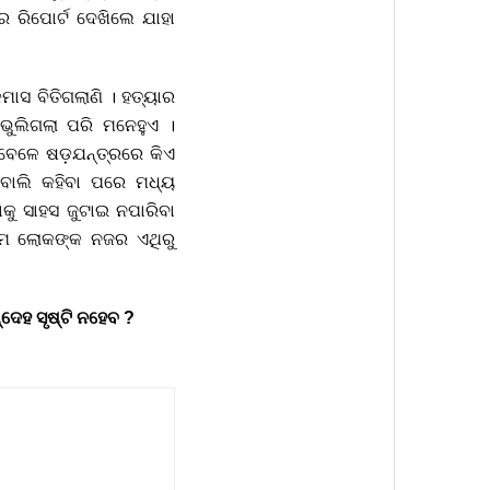
ର ରିପୋର୍ଟ ଦେଖିଲେ ଯାହା
ମାସ ବିତିଗଲାଣି । ହତ୍ୟାର
ଭୁଲିଗଲା ପରି ମନେହୁଏ ।
ା ବେଳେ ଷଡ଼ଯନ୍ତ୍ରରେ କିଏ
 ବୋଲି କହିବା ପରେ ମଧ୍ୟ
ୁ ସାହସ ଜୁଟାଇ ନପାରିବା
ଧ୍ୟମ ଲୋକଙ୍କ ନଜର ଏଥିରୁ
ଦେହ ସୃଷ୍ଟି ନହେବ ?