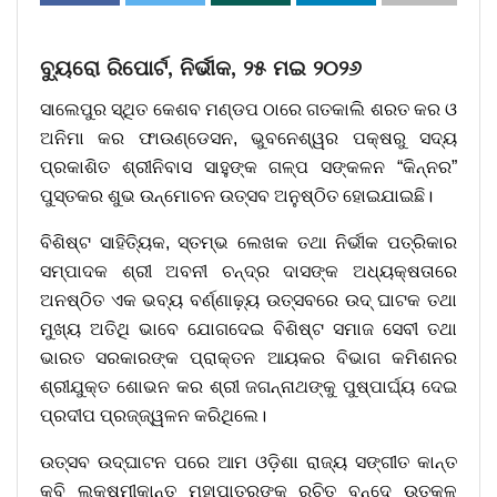
ବ୍ୟୁରୋ ରିପୋର୍ଟ, ନିର୍ଭୀକ, ୨୫ ମଇ ୨୦୨୬
ସାଲେପୁର ସ୍ଥିତ କେଶବ ମଣ୍ଡପ ଠାରେ ଗତକାଲି ଶରତ କର ଓ
ଅନିମା କର ଫାଉଣ୍ଡେସନ, ଭୁବନେଶ୍ୱର ପକ୍ଷରୁ ସଦ୍ୟ
ପ୍ରକାଶିତ ଶ୍ରୀନିବାସ ସାହୁଙ୍କ ଗଳ୍ପ ସଙ୍କଳନ “କିନ୍ନର”
ପୁସ୍ତକର ଶୁଭ ଉନ୍ମୋଚନ ଉତ୍ସବ ଅନୁଷ୍ଠିତ ହୋଇଯାଇଛି।
ବିଶିଷ୍ଟ ସାହିତ୍ୟିକ, ସ୍ତମ୍ଭ ଲେଖକ ତଥା ନିର୍ଭୀକ ପତ୍ରିକାର
ସମ୍ପାଦକ ଶ୍ରୀ ଅବନୀ ଚନ୍ଦ୍ର ଦାସଙ୍କ ଅଧ୍ୟକ୍ଷତାରେ
ଅନଷ୍ଠିତ ଏକ ଭବ୍ୟ ବର୍ଣ୍ଣାଢ଼୍ୟ ଉତ୍ସବରେ ଉଦ୍ ଘାଟକ ତଥା
ମୁଖ୍ୟ ଅତିଥି ଭାବେ ଯୋଗଦେଇ ବିଶିଷ୍ଟ ସମାଜ ସେବୀ ତଥା
ଭାରତ ସରକାରଙ୍କ ପ୍ରାକ୍ତନ ଆୟକର ବିଭାଗ କମିଶନର
ଶ୍ରୀଯୁକ୍ତ ଶୋଭନ କର ଶ୍ରୀ ଜଗନ୍ନାଥଙ୍କୁ ପୁଷ୍ପାର୍ଘ୍ୟ ଦେଇ
ପ୍ରଦୀପ ପ୍ରଜ୍ଜ୍ୱଳନ କରିଥିଲେ।
ଉତ୍ସବ ଉଦ୍ଘାଟନ ପରେ ଆମ ଓଡ଼ିଶା ରାଜ୍ୟ ସଙ୍ଗୀତ କାନ୍ତ
କବି ଲକ୍ଷ୍ମୀକାନ୍ତ ମହାପାତ୍ରଙ୍କ ରଚିତ ବନ୍ଦେ ଉତ୍କଳ