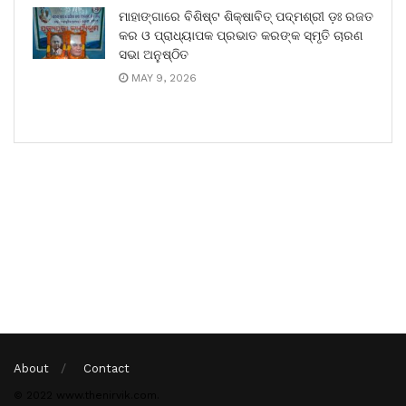
ମାହାଙ୍ଗାରେ ବିଶିଷ୍ଟ ଶିକ୍ଷାବିତ୍ ପଦ୍ମଶ୍ରୀ ଡ଼ଃ ରଜତ
କର ଓ ପ୍ରାଧ୍ୟାପକ ପ୍ରଭାତ କରଙ୍କ ସ୍ମୃତି ଚାରଣ
ସଭା ଅନୁଷ୍ଠିତ
MAY 9, 2026
About
Contact
© 2022 www.thenirvik.com.