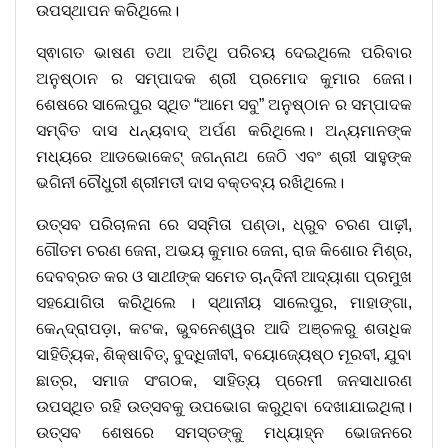
ଉପସ୍ଥାପନ କରିଥିଲେ।
ସ୍ଵାଗତ ଭାଷଣ ତଥା ଅତିଥି ପରିଚୟ ଦେଇଥିଲେ ପରିବାର
ଅନୁଷ୍ଠାନ ର ସମ୍ପାଦକ ଶ୍ରୀ ପ୍ରମୋଦ କୁମାର ଜେନା।
ଶେଷରେ ସାଲେପୁର ସ୍ଥିତ “ଆମେ ସବୁ” ଅନୁଷ୍ଠାନ ର ସମ୍ପାଦକ
ସମ୍ବିତ ଦାସ ଧନ୍ୟବାଦ୍ ଅର୍ପଣ କରିଥିଲେ। ଅନ୍ୟମାନଙ୍କ
ମଧ୍ୟରେ ଆଡଭୋକେଟ୍ ଜଗନ୍ନାଥ ଜେଠି ଏବଂ ଶ୍ରୀ ସାହୁଙ୍କ
ଭଗିନୀ ଚୌଧୁରୀ ଶ୍ରୀମତୀ ଦାସ ବକ୍ତବ୍ୟ ରଖିଥିଲେ।
ଉତ୍ସବ ପରିଚାଳନା ରେ ସସ୍ମିତା ପଣ୍ଡା, ଧ୍ରୁବ ଚରଣ ପାଢ଼ୀ,
ଗୌତମ ଚରଣ ଜେନା, ଅଭୟ କୁମାର ଜେନା, ରାଜ କିଶୋର ମିଶ୍ର,
ଦେବବ୍ରତ କର ଓ ସାଥୀଙ୍କ ସମେତ ଚାନ୍ଦିନୀ ଆଦ୍ୟାଶା ପ୍ରମୁଖ
ସହଯୋଗିତା କରିଥିଲେ । ସ୍ଥାନୀୟ ସାଲେପୁର, ମାହାଙ୍ଗା,
କେନ୍ଦ୍ରାପଡ଼ା, କଟକ, ଭୁବନେଶ୍ୱର ଆଦି ଅଞ୍ଚଳରୁ ଶତାଧିକ
ସାହିତ୍ୟିକ, ଶିକ୍ଷାବିତ୍, ବୁଦ୍ଧିଜୀବୀ, ବୟୋଜ୍ୟେଷ୍ଠ ମୂରବୀ, ଯୁବା
ଛାତ୍ର, ସମାଜ ସଂଗଠକ, ସାହିତ୍ୟ ପ୍ରେମୀ ଜନସାଧାରଣ
ଉପସ୍ଥିତ ରହି ଉତ୍ସବକୁ ଉପଭୋଗ କରୁଥିବା ଦେଖାଯାଇଥିଲା।
ଉତ୍ସବ ଶେଷରେ ସମସ୍ତଙ୍କୁ ମଧ୍ୟାହ୍ନ ଭୋଜନରେ