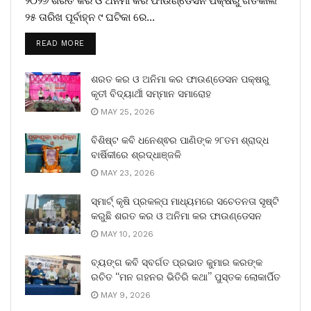
୨୦୨୬ ଶରତ କର ଓ ଅନିମା କର ଫାଉଣ୍ଡେସନ ପକ୍ଷରୁ ଗତକାଲି
୨୫ ତାରିଖ ପୂର୍ବାହ୍ନ ୯ ଘଟିକା ରେ...
READ MORE
ଶରତ କର ଓ ଅନିମା କର ଫାଉଣ୍ଡେସନ ପକ୍ଷରୁ
କୃତୀ ବିଦ୍ୟାର୍ଥୀ ସମ୍ମାନ ସମାରୋହ
MAY 25, 2026
ବିଶିଷ୍ଟ କବି ଧନେଶ୍ଵର ପାଣିଙ୍କ ୨୮ତମ ଶ୍ରାଦ୍ଧ
ବାର୍ଷିକୀରେ ଶ୍ରଦ୍ଧାଞ୍ଜଳି
MAY 23, 2026
ସ୍ମାର୍ଟ୍ କୃଷି ପ୍ରକଳ୍ପ ମାଧ୍ୟମରେ ସଚେତନତା ସୃଷ୍ଟି
କରୁଛି ଶରତ କର ଓ ଅନିମା କର ଫାଉଣ୍ଡେସନ
MAY 10, 2026
ବ୍ୟଙ୍ଗ କବି ସ୍ବର୍ଗତ ପ୍ରଭାତ କୁମାର କରଙ୍କ
ରଚିତ “ମନ ଗହନର ଭିତିରି କଥା” ପୁସ୍ତକ ଲୋକାର୍ପିତ
MAY 9, 2026