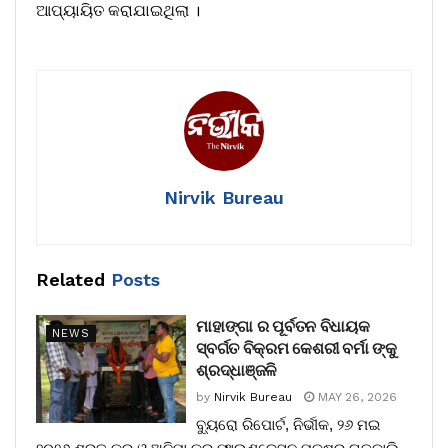
ଆପ୍ୟାୟିତ କରାଯାଇଥିଲା ।
Nirvik Bureau
Related
Posts
ମାହାଙ୍ଗା ର ପୂର୍ବତନ ବିଧାୟକ
NEWS
ସ୍ବର୍ଗତ ବିକ୍ରମ କେଶରୀ ବର୍ମା ଙ୍କୁ
ଶ୍ରଦ୍ଧାଞ୍ଜଳି
by
Nirvik Bureau
MAY 26, 2026
ବ୍ୟୁରୋ ରିପୋର୍ଟ, ନିର୍ଭୀକ, ୨୬ ମଇ