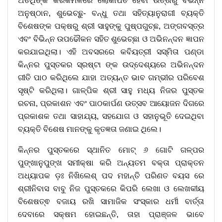
ଅତିଥିଙ୍କ କରକମଳରେ ଲୋକାର୍ପିତ ହେବା ଉତ୍ତାରୁ ବିଭିନ୍ନ
ଅନୁଷ୍ଠାନ, ଶୁଭେଚ୍ଛୁ- ବନ୍ଧୁ ତଥା ସହିତ୍ୟାନୁରାଗୀ ବ୍ୟକ୍ତି
ବିଶେଷଙ୍କ ପକ୍ଷରୁ ଶ୍ରୀ ସାହୁଙ୍କୁ ପୁଷ୍ପଗୁଚ୍ଛ, ଅଙ୍ଗବସ୍ତ୍ର
ଏବଂ ବିଭିନ୍ନ ଉପଢୌକନ ସହିତ ଶୁଭେଚ୍ଛା ଓ ଅଭିନନ୍ଦନ ଜ୍ଞାପନ
କରଯାଇଥିଲା। ଏହି ଅବସରରେ କବିୟତ୍ରୀ ସସ୍ମିତା ପଣ୍ଡା
କିନ୍ନର ପୁସ୍ତକର ସ୍ରଷ୍ଟା ଙ୍କ ଉଦ୍ଦେଶ୍ୟରେ ଅଭିନନ୍ଦନ
ଗୀତି ପାଠ କରିଥିଲେ ଯାହା ଅତ୍ୟନ୍ତ ଭାବ ଗମ୍ଭୀର ପରିବେଶ
ସୃଷ୍ଟି କରିଥିଲା। ଗାଳ୍ପିକ ଶ୍ରୀ ସାହୁ ମଧ୍ୟ ନିଜର ପୁସ୍ତକ
ରଚନା, ପ୍ରକାଶନ ଏବଂ ପାଠକାର୍ପଣ ଉତ୍ସବ ଆୟୋଜନ ଦିଗରେ
ପ୍ରକାଶକ ତଥା ସାହାଯ୍ୟ, ସହଯୋଗ ଓ ସହାନୁଭୂତି ଦେଇଥିବା
ବ୍ୟକ୍ତି ବିଶେଷ ମାନଙ୍କୁ କୃତଜ୍ଞତା ଜଣାଇ ଥିଲେ।
କିନ୍ନର ପୁସ୍ତକରେ ସ୍ଥାନିତ ମୋଟ୍ ୬ ଗୋଟି ଗଳ୍ପର
ପୁଙ୍ଖାନୁପୁଙ୍ଖ ସମୀକ୍ଷା କରି ଅନ୍ୟତମ ବକ୍ତା ପ୍ରାକ୍ତନ
ଅଧ୍ୟାପକ ଡ଼ଃ ନିଖିଲେଶ୍ ପଦ ମହାନ୍ତି ପରିଣତ ବୟସ ରେ
ଶ୍ରୀନିବାସ ବାବୁ ନିଜ ପୁସ୍ତକରେ କିପରି ଲେଖା ଓ ଲେଖକୀୟ
ବିଶେଷତ୍ଵ ବଜାୟ ରଖି ସାମାଜିକ ସଂସ୍କାର ଧର୍ମୀ ବାର୍ତ୍ତା
ଦେବାରେ ସକ୍ଷମ ହୋଇଛନ୍ତି, ତାହା ପ୍ରାଞ୍ଜଳ ଭାବେ