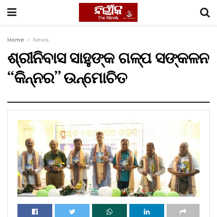
Home
News
ଶ୍ରୀନିବାସ ସାହୁଙ୍କ ଗଳ୍ପ ସଙ୍କଳନ
“କିନ୍ନର” ଉନ୍ମୋଚିତ