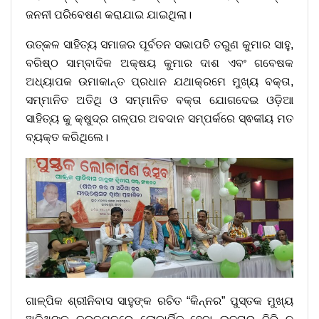
ଜନନୀ ପରିବେଷଣ କରାଯାଇ ଯାଇଥିଲା।
ଉତ୍କଳ ସାହିତ୍ୟ ସମାଜର ପୂର୍ବତନ ସଭାପତି ତରୁଣ କୁମାର ସାହୁ,
ବରିଷ୍ଠ ସାମ୍ବାଦିକ ଅକ୍ଷୟ କୁମାର ଦାଶ ଏବଂ ଗବେଷକ
ଅଧ୍ୟାପକ ଉମାକାନ୍ତ ପ୍ରଧାନ ଯଥାକ୍ରମେ ମୁଖ୍ୟ ବକ୍ତା,
ସମ୍ମାନିତ ଅତିଥି ଓ ସମ୍ମାନିତ ବକ୍ତା ଯୋଗଦେଇ ଓଡ଼ିଆ
ସାହିତ୍ୟ କୁ କ୍ଷୁଦ୍ର ଗଳ୍ପର ଅବଦାନ ସମ୍ପର୍କରେ ସ୍ଵକୀୟ ମତ
ବ୍ୟକ୍ତ କରିଥିଲେ।
ଗାଳ୍ପିକ ଶ୍ରୀନିବାସ ସାହୁଙ୍କ ରଚିତ “କିନ୍ନର” ପୁସ୍ତକ ମୁଖ୍ୟ