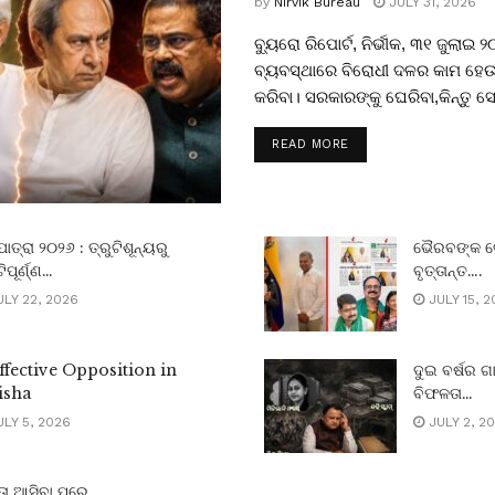
by
Nirvik Bureau
JULY 31, 2026
ବ୍ୟୁରୋ ରିପୋର୍ଟ, ନିର୍ଭୀକ, ୩୧ ଜୁଲାଇ 
ବ୍ୟବସ୍ଥାରେ ବିରୋଧୀ ଦଳର କାମ ହେଉ
କରିବା। ସରକାରଙ୍କୁ ଘେରିବା,କିନ୍ତୁ ସେ
READ MORE
ତ୍ରା ୨୦୨୬ : ତ୍ରୁଟିଶୂନ୍ୟରୁ
ଭୈରବଙ୍କ ଭ
ଟିପୂର୍ଣ୍ଣ…
ବୃତ୍ତାନ୍ତ….
LY 22, 2026
JULY 15, 2
ffective Opposition in
ଦୁଇ ବର୍ଷର ଗ
isha
ବିଫଳତା…
LY 5, 2026
JULY 2, 2
ାତା ଆସିବା ପରେ …