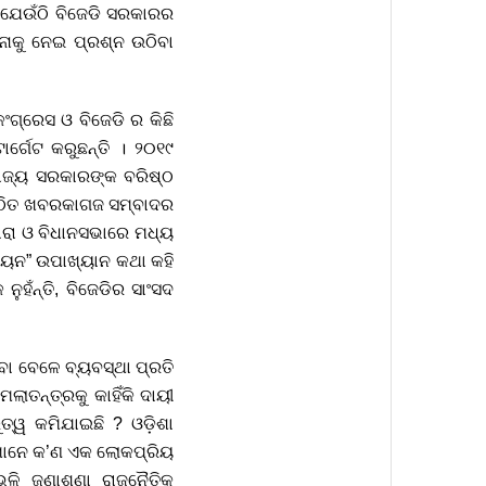
 ଯେଉଁଠି ବିଜେଡି ସରକାରର
ାଳନାକୁ ନେଇ ପ୍ରଶ୍ନ ଉଠିବା
କଂଗ୍ରେସ ଓ ବିଜେଡି ର କିଛି
୍ଗେଟ କରୁଛନ୍ତି । ୨୦୧୯
 ରାଜ୍ୟ ସରକାରଙ୍କ ବରିଷ୍ଠ
ଷ୍ଠିତ ଖବରକାଗଜ ସମ୍ବାଦର
ରା ଓ ବିଧାନସଭାରେ ମଧ୍ୟ
 ନୟନ” ଉପାଖ୍ୟାନ କଥା କହି
ହଁନ୍ତି, ବିଜେଡିର ସାଂସଦ
ା ବେଳେ ବ୍ୟବସ୍ଥା ପ୍ରତି
ାତନ୍ତ୍ରକୁ କାହିଁକି ଦାୟୀ
୍ୱ କମିଯାଇଛି ? ଓଡ଼ିଶା
ଧି ମାନେ କ’ଣ ଏକ ଲୋକପ୍ରିୟ
ି ଜଣାଶୁଣା ରାଜନୈତିକ