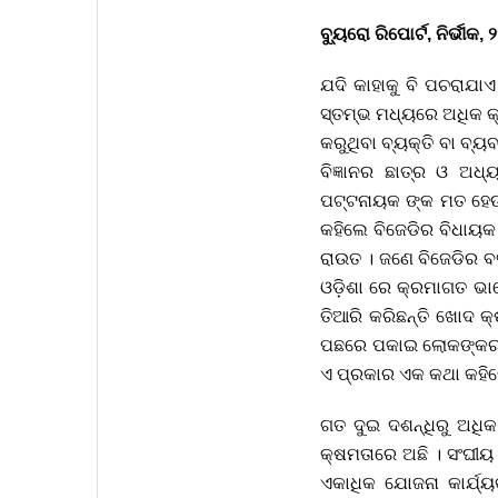
ବ୍ୟୁରୋ ରିପୋର୍ଟ, ନିର୍ଭୀକ
ଯଦି କାହାକୁ ବି ପଚରାଯା
ସ୍ତମ୍ଭ ମଧ୍ୟରେ ଅଧିକ କ
କରୁଥିବା ବ୍ୟକ୍ତି ବା ବ୍ୟ
ବିଜ୍ଞାନର ଛାତ୍ର ଓ ଅଧ
ପଟ୍ଟନାୟକ ଙ୍କ ମତ ହେଉଛି 
କହିଲେ ବିଜେଡିର ବିଧାୟକ
ରାଉତ । ଜଣେ ବିଜେଡିର ବ
ଓଡ଼ିଶା ରେ କ୍ରମାଗତ ଭ
ତିଆରି କରିଛନ୍ତି ଖୋଦ କ
ପଛରେ ପକାଇ ଲୋକଙ୍କର ଆସ୍
ଏ ପ୍ରକାର ଏକ କଥା କହି
ଗତ ଦୁଇ ଦଶନ୍ଧିରୁ ଅଧି
କ୍ଷମତାରେ ଅଛି । ସଂଘୀୟ
ଏକାଧିକ ଯୋଜନା କାର୍ଯ୍ୟକ