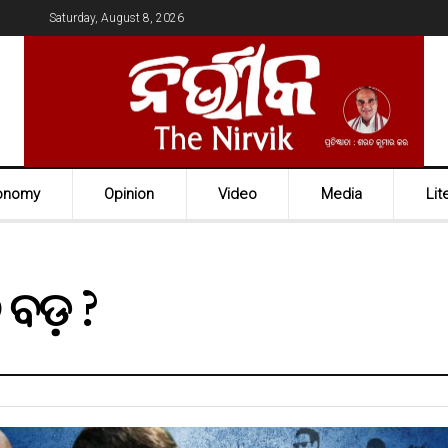
Saturday, August 8, 2026
onomy
Opinion
Video
Media
Lit
ବ ବଡ଼ ?