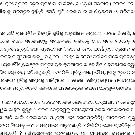
କାଶ କ୍ଷେତ୍ରରେ ଢ଼େର ପ୍ରଂଶସା ସାଉଁଟିଛନ୍ତି ଓଡ଼ିଶା ସରକାର। ଲୋକମାନେ
ିବାକୁ ପ୍ରସ୍ତୁତ ନୁହଁନ୍ତି, ସେଠି ପୁଣି ସରକାର ର କାର୍ଯ୍ୟକ୍ରମ ଓ ପରିଚ
ରେ ଯଦି ରାଜନୈତିକ ବିବୃତ୍ତି ଗୁଡ଼ିକୁ ଅନୁଶୀଳନ କରାଯାଏ, ତେବେ ବିଜେପି, 
ତାର ଭାବେ ସରକାରଙ୍କୁ ସମାଲୋଚନା କରିବାକୁ ଯାଇ ସଚିବ ମାନଙ୍କୁ ଟାର
ରୁ କେନ୍ଦ୍ରମନ୍ତ୍ରୀ ତଥା ପ୍ରଭାବଶାଳୀ ବିଜେପି ନେତା ଧର୍ମେନ୍ଦ୍ର ପ୍ରଧାନ
କରିବାର ସୁଯୋଗ ଛାଡ଼ୁ ନ ଥିଲେ । ସେହିପରି ୨୦୧୯ ନିର୍ବାଚନ ପରେ ପ୍ରତି
ବିଧାୟକ ସୌମ୍ୟରଞ୍ଜନ ପଟ୍ଟନାୟକ କ୍ରମାଗତ ଭାବେ ନିଜ ଖବରକାଗଜ ଦ୍ୱା
ତ ବକ୍ତବ୍ୟ ରଖିଆସୁଛନ୍ତି । ଏପରିକି ପୂର୍ବରୁ ମଧ୍ୟ ସୌମ୍ୟବାବୁ “ତୃତୀୟ
ଳନାଗତ ତୃଟିକୁ ସାମ୍ନାକୁ ଆଣିଥିଲେ । କେବଳ ସୌମ୍ୟରଞ୍ଜନ ପଟ୍ଟନାୟକ ନୁ
ିଛି ଲେଖା ମଧ୍ୟ ବିଜେଡି ସରକାରର ଅମଲାତନ୍ତ୍ର ଉପରେ ଆଙ୍ଗୁଳି ଉଠାଇଛି ।
ଲି କହି ଲଗାତାର ଭାବେ ବିଜେଡି ସରକାର ଲୋକଙ୍କର ଆସ୍ଥାଭାଜନ ହୋଇଥିବ
୍ୱର କାହିଁକି ଶୁଭୁଛି ? ଦଳର ନେତୃତ୍ୱକୁ ସମାଲୋଚନା ନକରି ସରକାରଙ୍କ ଅମଲ
 ଆଜି କାଲି ସରକାରରେ ମନ୍ତ୍ରୀ ଏବଂ ଲୋକପ୍ରତିନିଧି ମାନଙ୍କର ଗୁରୁତ
-୪୭ର ନିୟମକୁ କ’ଣ ଅମଲାମାନେ ମାନୁନାହାନ୍ତି ? ନିର୍ବାଚିତ ଲୋକ ପ୍ରତିନି
ଇଛନ୍ତି ? ସୌମ୍ୟରଞ୍ଜନ ପଟ୍ଟନାୟକ, ଡା. ଦାମୋଦର ରାଉତଙ୍କ ଭଳ