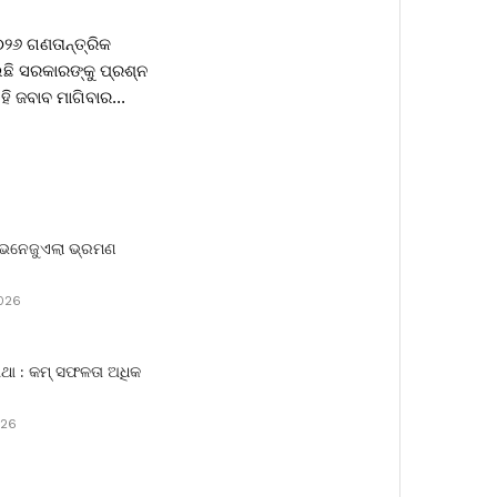
୨୦୨୬ ଗଣତାନ୍ତ୍ରିକ
ଛି ସରକାରଙ୍କୁ ପ୍ରଶ୍ନ
ହି ଜବାବ ମାଗିବାର...
େନେଜୁଏଲା ଭ୍ରମଣ
026
ାଥା : କମ୍ ସଫଳତା ଅଧିକ
026