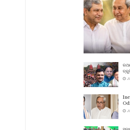
ରଥଯା
ତ୍ରୁ
JU
Ine
Od
JU
ସୁଜ