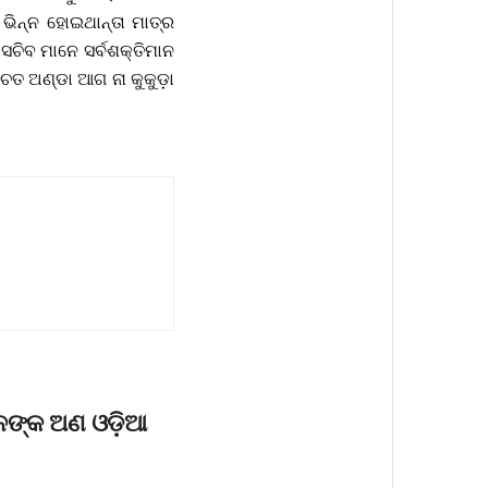
ିନ୍ନ ହୋଇଥାନ୍ତା ମାତ୍ର
 ସଚିବ ମାନେ ସର୍ବଶକ୍ତିମାନ
େତ ଅଣ୍ଡା ଆଗ ନା କୁକୁଡ଼ା
ୀନଙ୍କ ଅଣ ଓଡ଼ିଆ