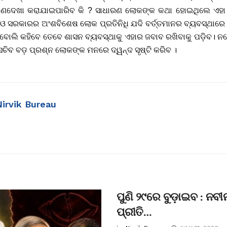
 ଅଣଦେଖା କରାଯାଇପାରିବ କି ? ସାଧାରଣ ଲୋକଙ୍କ କଥା ହୋଇଥିଲେ ଏହା ଭ
ଥିବା ଓ ସରକାରର ଅଂଶବିଶେଷ ଲୋକ ପ୍ରତିନିଧି ଯଦି ବର୍ତ୍ତମାନର ବ୍ୟବସ୍ଥାରେ
ବୋଲି କହିବେ ତେବେ ଶାସନ ବ୍ୟବସ୍ଥାକୁ ଏହାର ଜବାବ ରଖିବାକୁ ପଡ଼ିବ। ନଚ
ସଚିବ ବଡ଼ ପ୍ରଶ୍ନ ଲୋକଙ୍କ ମନରେ ଦ୍ୱନ୍ଦ ସୃଷ୍ଟି କରିବ ।
Nirvik Bureau
ପୁଣି ୨୯ରେ ବୁଡ଼ାଇବ : ନବ
ପ୍ରୀତି…