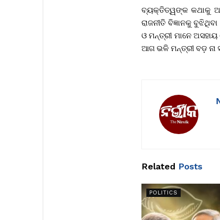
ବ୍ୟକ୍ତିତ୍ୱଙ୍କ କଥାକୁ
ରାଜନୀତି ବିଜ୍ଞାନକୁ ବୁଝି
ଓ ମନ୍ତ୍ରୀ ମାନେ ଅସହାୟ 
ଆଗ ଭଳି ମନ୍ତ୍ରୀ ବଡ଼ ନା 
Related
Posts
POLITICS