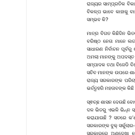
ରାଜ୍ୟର ସାମ୍ପ୍ରତିକ ବି
ବିକଳ୍ପ ଭାବେ କାହାକୁ ବାଛ
ସମ୍ଭବ କି?
ମାତ୍ର ବିଗତ କିଛିଦିନ ଭିତ
ବରିଷ୍ଠ ନେତା ମାନେ ଲଗା
ସାଧାରଣ ନିର୍ବାଚନ ପୂର୍ବ
ଅମଲା ମାନଙ୍କୁ ଅପଦସ୍ତ 
ସମ୍ପାଦକ ତଥା ବିଜେଡି 
ସଚିବ ମାନଙ୍କ ଉପରେ ଶାଣି
ରାଜ୍ୟ ସରକାରଙ୍କ ପରିଚା
ଭର୍ତ୍ତୃହରି ମହତାବଙ୍କ କ
ସ୍ଵଚ୍ଛ ଶାସନ ଦେଉଛି ବୋ
ଦଳ ଭିତରୁ ଏଭଳି ଭିନ୍ନ ସ
କରାଯାଉଛି ? ସତରେ କ’ଣ
ସରକାରଙ୍କ ବୁକ୍ ସର୍କୁଲାର
ସରକାରରେ ଅଣଦେଖା ହୋ