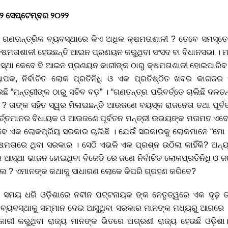
, ୨୨ ସେପ୍ଟେମ୍ବର ୨୦୨୨
ଏ ଗଣତାନ୍ତ୍ରିକ ବ୍ୟବସ୍ଥାରେ କିଏ ଅଧିକ କ୍ଷମତାଶାଳୀ ? ତେବେ ସମସ୍ତ
୍ଷମତାଶାଳୀ ହେଉଛନ୍ତି ଆଇନ ପ୍ରଣୟନ କରୁଥିବା ସଂସଦ ବା ବିଧାନସଭା । ମା
ବସ୍ଥା କେବେ ବି ଆଇନ ପ୍ରଣୟନ କାରୀଙ୍କ ଠାରୁ କ୍ଷମତାଶାଳୀ ହୋଇପାରିବ ନାହ
୍ୟାପକ, ନିର୍ବାଚିତ ଲୋକ ପ୍ରତିନିଧି ଓ ଏକ ପ୍ରତିଷ୍ଠିତ ଖବର କାଗଜ
“ମନ୍ତ୍ରୀଙ୍କ ଠାରୁ ସଚିବ ବଡ଼” । “ଗଣତନ୍ତ୍ର ପରିବର୍ତ୍ତେ ଚାଲିଛି ଦଳତନ୍
 ? ତାଙ୍କ ସହିତ ସ୍ୱର ମିଳାଇଛନ୍ତି ଆଉଜଣେ ବୟସ୍କ ରାଜନେତା ତଥା ପୂର୍ବ
ର୍ତ୍ତମାନର ବିଧାୟକ ଓ ଆଉଜଣେ ପୂର୍ବତନ ମନ୍ତ୍ରୀ ଉଭୟଙ୍କ ମତାମତ ଏବେ 
ାବେ ଏକ ଲୋକପ୍ରିୟ ସରକାର ଚାଲିଛି । ଯେଉଁ ସରକାରକୁ ଲୋକମାନେ “ମୋ
୍ଷମତାରେ ଥିବା ସରକାର । ସେଠି ଏଭଳି ଏକ ପ୍ରଶ୍ନ ଉଠିଲା କାହିଁକି? ଅନ୍
ଥା ଭାଜନ ହୋଇଥିବା ବିଜେଡି ରେ ଜଣେ ନିର୍ବାଚିତ ଲୋକପ୍ରତିନିଧି ଓ ଜଣେ ପ
ଲେ ? ଏମାନଙ୍କ କଥାକୁ ସାଧାରଣ ଲୋକେ କିପରି ଗ୍ରହଣ କରିବେ?
କ ସମୟ ଧରି ଓଡ଼ିଶାରେ ନବୀନ ପଟ୍ଟନାୟକ ଙ୍କ ନେତୃତ୍ୱରେ ଏକ ଦୃଢ଼
 ବ୍ୟବସ୍ଥାକୁ ସମ୍ମାନ ଦେଇ ଆସୁଥିବା ସରକାର ମାନଙ୍କ ମଧ୍ୟରୁ ଆଗରେ 
ାରୀ କରୁଥିବା ରାଜ୍ୟ ମାନଙ୍କ ଭିତରେ ଅଗ୍ରଣୀ ରାଜ୍ୟ ହେଉଛି ଓଡ଼ିଶା। 