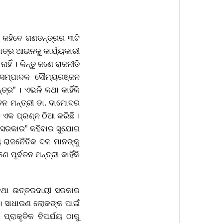
େ କହିବେ ଗଣତନ୍ତ୍ରର ୩ଟି
ତ୍ର ଆଇନକୁ କାର୍ଯ୍ୟକାରୀ
ିଁ । କିନ୍ତୁ ଜଣେ ରାଜନୀତି
ର ସମ୍ପାଦକ ସୌମ୍ୟରଞ୍ଜନ
ତ୍ର” । ଏଭଳି କଥା କାହିଁକି
ତନ ମନ୍ତ୍ରୀ ଡା. ଦାମୋଦର
ଏକ ପ୍ରଶ୍ନ ଠିଆ କରିଛି ।
 ସରକାର” କହିବାର ସୁଯୋଗ
ୟ ରାଜନୈତିକ ଦଳ ମାନଙ୍କୁ
ୂର୍ବତନ ମନ୍ତ୍ରୀ କାହିଁକି
 ତଥା ଉତ୍ତରଦାୟୀ ସରକାର
। ସାଧାରଣ ଲୋକଙ୍କ ପାଇଁ
ପ୍ରାକୃତିକ ବିପର୍ଯୟ ଠାରୁ