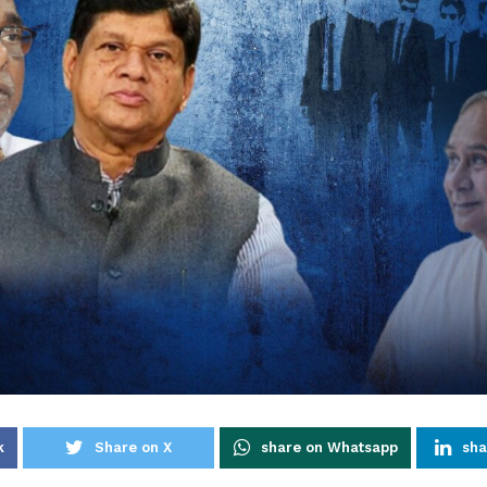
k
Share on X
share on Whatsapp
sha