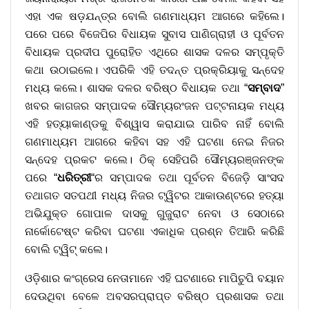
ଏହା ଏକ ଷଡ଼ଯନ୍ତ୍ର ବୋଲି ଗଣମାଧ୍ୟମ ଆଗରେ କହିଲେ।
ପରେ ପରେ ବିଜେପିର ବିଧାୟକ ସୁବାସ ପାଣିଗ୍ରାହୀ ଓ ପୂର୍ବତନ
ବିଧାୟକ ପ୍ରଦୀପ ପୁରୋହିତ ଏଥିରେ ଶାସକ ଦଳର ସମ୍ପୃକ୍ତି
କଥା ଉଠାଇଲେ। ଏପରିକି ଏହି ତଦନ୍ତ ପ୍ରକ୍ରିୟାକୁ ସନ୍ଦେହ
ମଧ୍ୟ କଲେ। ଶାସକ ଦଳର ବରିଷ୍ଠ ବିଧାୟକ ତଥା “
ସମ୍ବାଦ
”
ଖବର କାଗଜର ସମ୍ପାଦକ ସୌମ୍ୟରଂଜନ ପଟ୍ଟନାୟକ ମଧ୍ୟ
ଏହି ହତ୍ୟାକାଣ୍ଡକୁ ବିଶ୍ୱାସ କରାଯାଇ ପାରିବ ନାହିଁ ବୋଲି
ଗଣମାଧ୍ୟମ ଆଗରେ କହିବା ସହ ଏହି ଘଟଣା ନେଇ ନିଜର
ସନ୍ଦେହ ପ୍ରକଟ କଲେ। ଠିକ୍ ସେହିପରି ସୌମ୍ୟରଞ୍ଜନଙ୍କ
ପରେ “
ଧରିତ୍ରୀ
“ର ସମ୍ପାଦକ ତଥା ପୂର୍ବତନ ବିଜେଡ଼ି ସାଂସଦ
ତଥାଗତ ସତପଥୀ ମଧ୍ୟ ନିଜର ଟ୍ୱିଟର ଆକାଉଣ୍ଟରେ ହତ୍ୟା
ଅଭିଯୁକ୍ତ ଗୋପାଳ ଦାସକୁ ଗୁଜୁରାଟ ନେବା ଓ ସେଠାରେ
ନାର୍କୋଟେଷ୍ଟ କରିବା ଘଟଣା ଏକାଧିକ ପ୍ରଶ୍ନ ତିଆରି କରିଛି
ବୋଲି ଟ୍ୱିଟ୍ କଲେ।
ଓଡ଼ିଶାର କଂଗ୍ରେସ ନେତାମାନେ ଏହି ଘଟଣାରେ ମାପିଚୁପି ବୟାନ
ଦେଉଥିବା ବେଳେ ଅବସରପ୍ରାପ୍ତ ବରିଷ୍ଠ ପ୍ରଶାସକ ତଥା