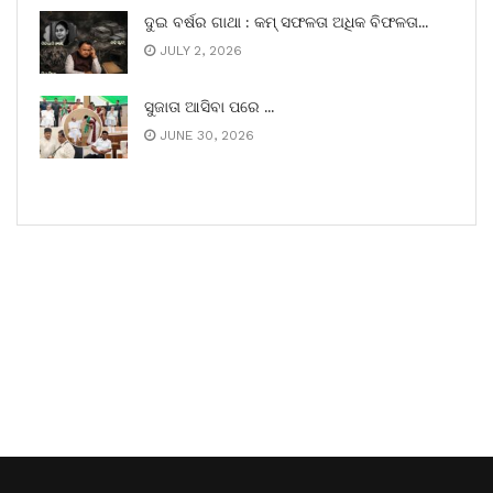
ଦୁଇ ବର୍ଷର ଗାଥା : କମ୍ ସଫଳତା ଅଧିକ ବିଫଳତା…
JULY 2, 2026
ସୁଜାତା ଆସିବା ପରେ …
JUNE 30, 2026