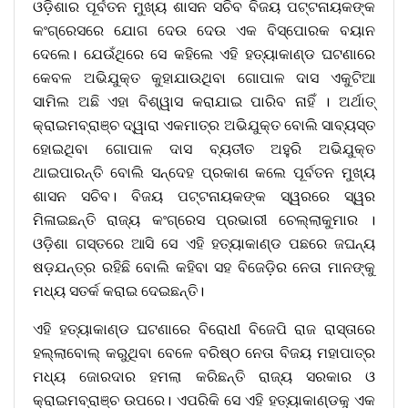
ଓଡ଼ିଶାର ପୂର୍ବତନ ମୁଖ୍ୟ ଶାସନ ସଚିବ ବିଜୟ ପଟ୍ଟନାୟକଙ୍କ
କଂଗ୍ରେସରେ ଯୋଗ ଦେଉ ଦେଉ ଏକ ବିସ୍ପୋରକ ବୟାନ
ଦେଲେ। ଯେଉଁଥିରେ ସେ କହିଲେ ଏହି ହତ୍ୟାକାଣ୍ଡ ଘଟଣାରେ
କେବଳ ଅଭିଯୁକ୍ତ କୁହାଯାଉଥିବା ଗୋପାଳ ଦାସ ଏକୁଟିଆ
ସାମିଲ ଅଛି ଏହା ବିଶ୍ୱାସ କରାଯାଇ ପାରିବ ନାହିଁ । ଅର୍ଥାତ୍
କ୍ରାଇମବ୍ରାଞ୍ଚ ଦ୍ୱାରା ଏକମାତ୍ର ଅଭିଯୁକ୍ତ ବୋଲି ସାବ୍ୟସ୍ତ
ହୋଇଥିବା ଗୋପାଳ ଦାସ ବ୍ୟତୀତ ଅହୁରି ଅଭିଯୁକ୍ତ
ଥାଇପାରନ୍ତି ବୋଲି ସନ୍ଦେହ ପ୍ରକାଶ କଲେ ପୂର୍ବତନ ମୁଖ୍ୟ
ଶାସନ ସଚିବ। ବିଜୟ ପଟ୍ଟନାୟକଙ୍କ ସ୍ୱରରେ ସ୍ୱର
ମିଳାଇଛନ୍ତି ରାଜ୍ୟ କଂଗ୍ରେସ ପ୍ରଭାରୀ ଚେଲ୍ଲାକୁମାର ।
ଓଡ଼ିଶା ଗସ୍ତରେ ଆସି ସେ ଏହି ହତ୍ୟାକାଣ୍ଡ ପଛରେ ଜଘନ୍ୟ
ଷଡ଼ଯନ୍ତ୍ର ରହିଛି ବୋଲି କହିବା ସହ ବିଜେଡ଼ିର ନେତା ମାନଙ୍କୁ
ମଧ୍ୟ ସତର୍କ କରାଇ ଦେଇଛନ୍ତି।
ଏହି ହତ୍ୟାକାଣ୍ଡ ଘଟଣାରେ ବିରୋଧୀ ବିଜେପି ରାଜ ରାସ୍ତାରେ
ହଲ୍ଲାବୋଲ୍ କରୁଥିବା ବେଳେ ବରିଷ୍ଠ ନେତା ବିଜୟ ମହାପାତ୍ର
ମଧ୍ୟ ଜୋରଦାର ହମଲା କରିଛନ୍ତି ରାଜ୍ୟ ସରକାର ଓ
କ୍ରାଇମବ୍ରାଞ୍ଚ ଉପରେ। ଏପରିକି ସେ ଏହି ହତ୍ୟାକାଣ୍ଡକୁ ଏକ