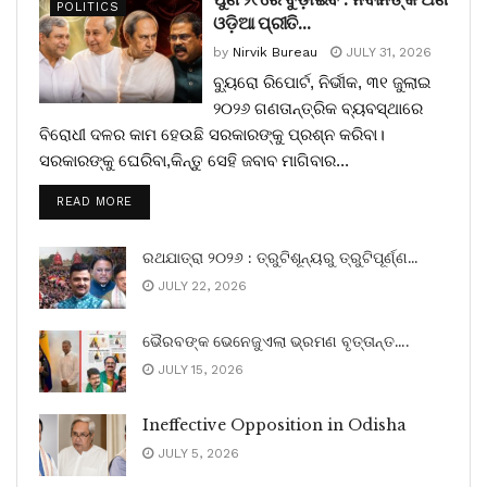
POLITICS
ଓଡ଼ିଆ ପ୍ରୀତି…
by
Nirvik Bureau
JULY 31, 2026
ବ୍ୟୁରୋ ରିପୋର୍ଟ, ନିର୍ଭୀକ, ୩୧ ଜୁଲାଇ
୨୦୨୬ ଗଣତାନ୍ତ୍ରିକ ବ୍ୟବସ୍ଥାରେ
ବିରୋଧୀ ଦଳର କାମ ହେଉଛି ସରକାରଙ୍କୁ ପ୍ରଶ୍ନ କରିବା।
ସରକାରଙ୍କୁ ଘେରିବା,କିନ୍ତୁ ସେହି ଜବାବ ମାଗିବାର...
READ MORE
ରଥଯାତ୍ରା ୨୦୨୬ : ତ୍ରୁଟିଶୂନ୍ୟରୁ ତ୍ରୁଟିପୂର୍ଣ୍ଣ…
JULY 22, 2026
ଭୈରବଙ୍କ ଭେନେଜୁଏଲା ଭ୍ରମଣ ବୃତ୍ତାନ୍ତ….
JULY 15, 2026
Ineffective Opposition in Odisha
JULY 5, 2026