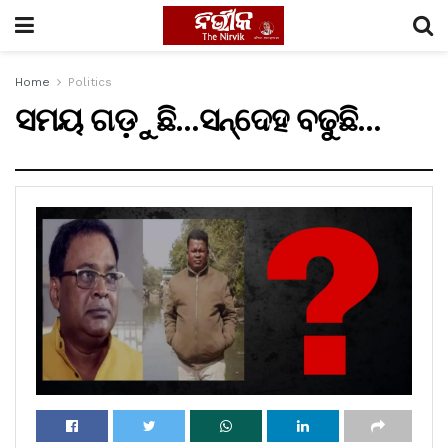
Home
Politics
ସମୟ ଗଡ଼ୁଛି…ସନ୍ଦେହ ବଢୁଛି…