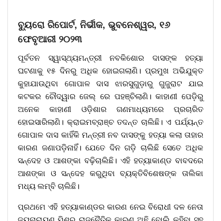
ବ୍ୟୁରୋ ରିପୋର୍ଟ, ନିର୍ଭୀକ, ଭୁବନେଶ୍ୱର, ୧୬
ଫେବୃଆରୀ ୨୦୨୩
ପୂର୍ବତନ ସ୍ୱାସ୍ଥ୍ୟମନ୍ତ୍ରୀ ନବକିଶୋର ଦାସଙ୍କ ହତ୍ୟା
ଘଟଣାକୁ ୧୫ ଦିନରୁ ଅଧିକ ହୋଇଗଲାଣି। ପ୍ରମୁଖ ଅଭିଯୁକ୍ତ
କୁହାଯାଉଥିବା ଗୋପାଳ ଦାସ ଝାରସୁଗୁଡ଼ାରୁ ଗୁଜୁରାଟ ଯାଇ
କଟକର ଚୌଦ୍ୱାର ଜେଲ୍ ରେ ପହଞ୍ଚିଲାଣି। କାହାଣୀ ପେଡ଼ିରୁ
ଅନେକ କାହାଣୀ ଓଡ଼ିଶାର ଗଣମାଧ୍ୟମରେ ପ୍ରଚାରିତ
ହୋଇସାରିଲାଣି। କ୍ରାଇମବ୍ରାଞ୍ଚ ତଦନ୍ତ ଚାଲିଛି। ଏ ପର୍ଯ୍ୟନ୍ତ
ଗୋପାଳ ଦାସ କାହିଁକି ମନ୍ତ୍ରୀ ନବ ଦାସଙ୍କୁ ହତ୍ୟା କଲା ତାହାର
କାରଣ ଜଣାପଡ଼ିନାହିଁ। ଯେତେ ଦିନ ଗଡ଼ି ଚାଲିଛି ସେତେ ଅଧିକ
ସନ୍ଦେହ ଓ ଆଶଙ୍କା ବଢ଼ିଚାଲିଛି। ଏହି ହତ୍ୟାକାଣ୍ଡ ବାବଦରେ
ଆଶଙ୍କା ଓ ସନ୍ଦେହ କରୁଥିବା ବ୍ୟକ୍ତିବିଶେଷଙ୍କ ତାଲିକା
ମଧ୍ୟ ଲମ୍ବି ଚାଲିଛି।
ପ୍ରଥମେ ଏହି ହତ୍ୟାକାଣ୍ଡର କାରଣ ନେଇ ବିରୋଧୀ ଦଳ ନେତା
ଜୟନାରାୟଣ ମିଶ୍ର ରାଜନୈତିକ କାରଣ ଅଛି ବୋଲି କହିବା ସହ