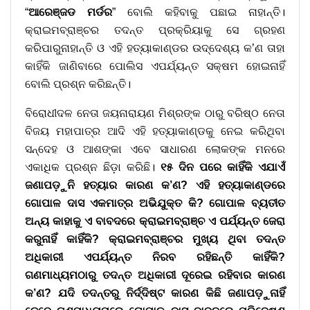
“
ଆରେଞ୍ଜଡ ମର୍ଡର
” ବୋଲି କହିବାକୁ ପଛାଇ ନାହାନ୍ତି।
କ୍ରାଇମବ୍ରାଞ୍ଚର ତଦନ୍ତ ପ୍ରକ୍ରିୟାକୁ ସେ ଗ୍ରହଣ
କରିପାରୁନାହାନ୍ତି ଓ ଏହି ହତ୍ୟାକାଣ୍ଡର ଉଦ୍ଦେଶ୍ୟ କ’ଣ ତାହା
କାହିଁକି ଜାଣିବାରେ ପୋଲିସ ଏପର୍ଯ୍ୟନ୍ତ ସକ୍ଷମ ହୋଇନାହିଁ
ବୋଲି ପ୍ରଶ୍ନ କରିଛନ୍ତି।
ବିରୋଧୀଦଳ ନେତା ଜୟନାରାୟଣ ମିଶ୍ରଙ୍କ ଠାରୁ ବରିଷ୍ଠ ନେତା
ବିଜୟ ମହାପାତ୍ର ଆଦି ଏହି ହତ୍ୟାକାଣ୍ଡକୁ ନେଇ କରିଥିବା
ସନ୍ଦେହ ଓ ଆଶଙ୍କା ଏବେ ସାଧାରଣ ଲୋକଙ୍କ ମନରେ
ଏକାଧିକ ପ୍ରଶ୍ନ ଛିଡ଼ା କରିଛି।
୧୫ ଦିନ ପରେ କାହିଁକି ଏଯାଏଁ
ଜଣାପଡ଼ୁନି ହତ୍ୟାର କାରଣ କ’ଣ? ଏହି ହତ୍ୟାକାଣ୍ଡରେ
ଗୋପାଳ ଦାସ ଏକମାତ୍ର ଅଭିଯୁକ୍ତ କି? ଗୋପାଳ ବ୍ୟତୀତ
ଅନ୍ୟ କାହାକୁ ଏ ବାବଦରେ କ୍ରାଇମବ୍ରାଞ୍ଚ ଏ ପର୍ଯ୍ୟନ୍ତ ଜେରା
କରୁନାହିଁ କାହିଁକି? କ୍ରାଇମବ୍ରାଞ୍ଚର ମୁଖ୍ୟ ଥିବା ତଦନ୍ତ
ଅଧିକାରୀ ଏପର୍ଯ୍ୟନ୍ତ ନିରବ ରହିଛନ୍ତି କାହିଁକି?
ଗଣମାଧ୍ୟମଠାରୁ ତଦନ୍ତ ଅଧିକାରୀ ଦୂରେଇ ରହିବାର କାରଣ
କ’ଣ? ଯଦି ତଦନ୍ତରୁ ନିର୍ଦ୍ଦିଷ୍ଟ କାରଣ କିଛି ଜଣାପଡ଼ୁନାହିଁ