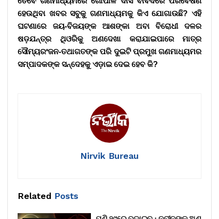
ତେବେ ଗଣମାଧ୍ୟମରେ ଗୋପାଳ ଦାସ ବାବଦରେ ପରିବେଷଣ
ହେଉଥିବା ଖବର ସବୁକୁ ଗଣମାଧ୍ୟମକୁ କିଏ ଯୋଗାଉଛି? ଏହି
ଘଟଣାରେ ଜୟ-ବିଜୟଙ୍କ ଆଶଙ୍କା ଅବା ବିରୋଧୀ ଦଳର
ଷଡ଼ଯନ୍ତ୍ର ଥିଓରିକୁ ଅଣଦେଖା କରାଯାଇପାରେ ମାତ୍ର
ସୌମ୍ୟରଂଜନ-ତଥାଗତଙ୍କ ପରି ଦୁଇଟି ପ୍ରମୁଖ ଗଣମାଧ୍ୟମର
ସମ୍ପାଦକଙ୍କ ସନ୍ଦେହକୁ ଏଡ଼ାଇ ଦେଇ ହେବ କି?
Nirvik Bureau
Related
Posts
ପୁଣି ୨୯ରେ ବୁଡ଼ାଇବ : ନବୀନଙ୍କ ଅଣ