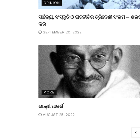
OPINION
ସାହିତ୍ୟ, ସଂସ୍କୃତି ଓ ରାଜନୀତିର ତ୍ରିବେଣୀ ସଂଗମ – ଶର
କର
SEPTEMBER 20, 2022
MORE
ଗାନ୍ଧୀ ଆଦର୍ଶ
AUGUST 25, 2022