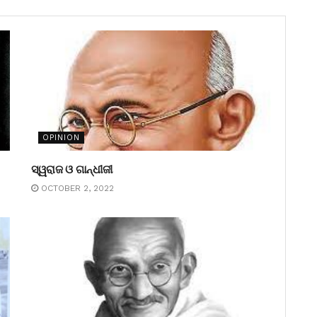
OPINION
ସ୍ୱରାଜ ଓ ଗାନ୍ଧୀଜୀ
OCTOBER 2, 2022