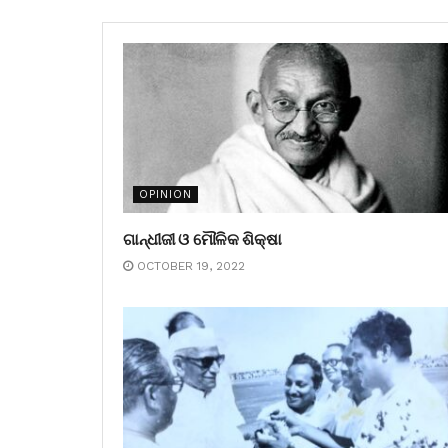
OPINION
ଗାନ୍ଧୀଜୀ ଓ ମୌଳିକ ଶିକ୍ଷା
OCTOBER 19, 2022