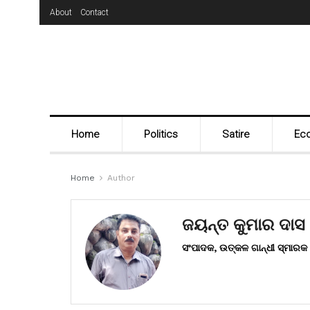
About
Contact
Home
Politics
Satire
Ec
Home
Author
ଜୟନ୍ତ କୁମାର ଦାସ
ସଂପାଦକ, ଉତ୍କଳ ଗାନ୍ଧୀ ସ୍ମାରକ 