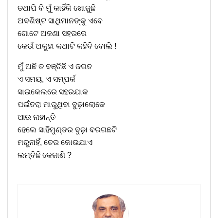
ତଥାପି ବି ମୁଁ କାହିଁକି ଖୋଜୁଛି
ଅବଶିଷ୍ଟ ସାଥିମାନଙ୍କୁ ଏବେ
ଗୋଟେ ଅଜଣା ସହରରେ
କେଉଁ ଅକୁହା କଥାଟି କହିବି ବୋଲି !
ମୁଁ ଅଛି ତ ବଞ୍ଚିଛି ଏ ଜଗତ
ଏ ସମୟ, ଏ ସମ୍ପର୍କ
ସାଇକେଲରେ ସହରଯାକ
ପଇଁତରା ମାରୁଥିବା ବୁଢ଼ାଲୋକେ
ଆଉ ନାହାନ୍ତି
ହେଲେ ସାହିମୁଣ୍ଡର ବୁଢ଼ା ବରଗଛଟି
ମରୁନାହିଁ, ଚେର କୋଉଯାଏ
ଲମ୍ବିଛି କେଜାଣି ?