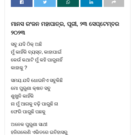
ମାନସ ରଂଜନ ମହାପାତ୍ର, ପୂରୀ, ୨୩ ସେପ୍ଟେମ୍ବର
୨୦୨୩
ସବୁ ଯଦି ଠିକ୍ ଅଛି
ମୁଁ କାହିଁକି ବ୍ୟସ୍ତ, କାହାପାଇଁ
କେଉଁ କଥାଟି ମୁଁ କହି ପାରୁନାହିଁ
କାହାକୁ ?
ସମୟ ଯଦି ଧୋଇନିଏ ସବୁକିଛି
ମୋ ପୁରୁଣା କ୍ଷତ ସବୁ
ଶୁଖୁନି କାହିଁକି
ନା ମୁଁ ଆଗକୁ ବଢ଼ି ପାରୁଛି ନା
ଫେରି ପାରୁଛି ପଛକୁ
ଅନେକ ପୁରୁଣା ସାଥୀ
ହଜିଗଲେଣି ଏଭିତରେ ଇତିହାସରୁ