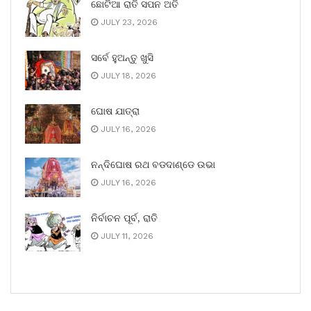
ଛୋଟିଆ ରାତି ସପନ ଅତି
JULY 23, 2026
ସର୍ବେ ହୁଅନ୍ତୁ ଖୁସି
JULY 18, 2026
ଘୋଷ ଯାତ୍ରା
JULY 16, 2026
ନନ୍ଦିଘୋଷ ରଥ ବଡଦାଣ୍ଡେ ଉଭା
JULY 16, 2026
ନିର୍ବାଚନ ପୂର୍ବ, ରାତି
JULY 11, 2026