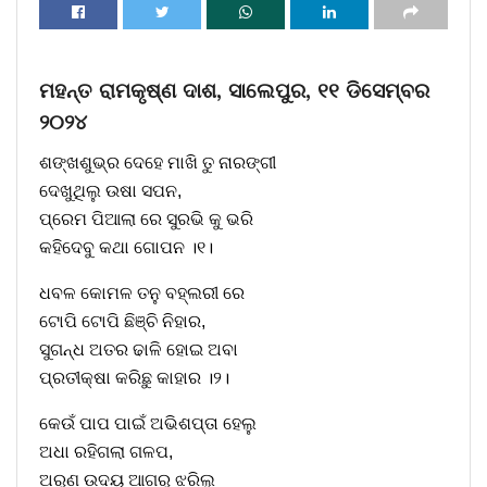
ମହନ୍ତ ରାମକୃଷ୍ଣ ଦାଶ, ସାଲେପୁର, ୧୧ ଡିସେମ୍ବର
୨୦୨୪
ଶଙ୍ଖଶୁଭ୍ର ଦେହେ ମାଖି ତୁ ନାରଙ୍ଗୀ
ଦେଖୁଥିଲୁ ଉଷା ସପନ,
ପ୍ରେମ ପିଆଲା ରେ ସୁରଭି କୁ ଭରି
କହିଦେବୁ କଥା ଗୋପନ ।୧।
ଧବଳ କୋମଳ ତନୁ ବହ୍ଲରୀ ରେ
ଟୋପି ଟୋପି ଛିଞ୍ଚି ନିହାର,
ସୁଗନ୍ଧ ଅତର ଢାଳି ହୋଇ ଅବା
ପ୍ରତୀକ୍ଷା କରିଛୁ କାହାର ।୨।
କେଉଁ ପାପ ପାଇଁ ଅଭିଶପ୍ତା ହେଲୁ
ଅଧା ରହିଗଲା ଗଳପ,
ଅରୁଣ ଉଦୟ ଆଗରୁ ଝରିଲୁ