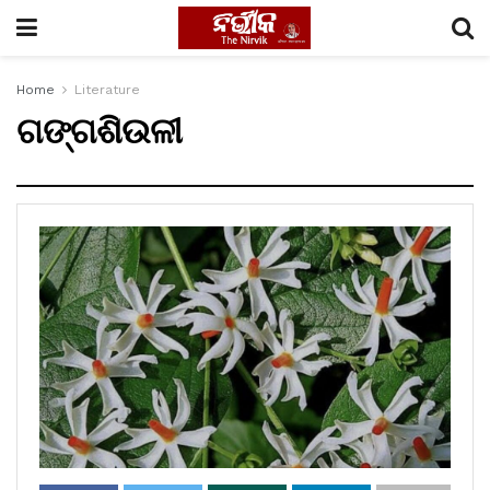
Home
Literature
ଗଙ୍ଗଶିଉଳୀ