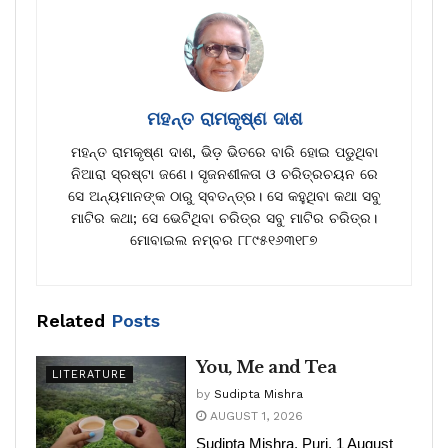
ମହନ୍ତ ରାମକୃଷ୍ଣ ଦାଶ
ମହନ୍ତ ରାମକୃଷ୍ଣ ଦାଶ, ଭିଡ଼ ଭିତରେ ବାରି ହୋଇ ପଡୁଥିବା
ନିଆରା ସ୍ରଷ୍ଟା ଜଣେ। ସୃଜନଶୀଳତା ଓ ଚରିତ୍ରଚୟନ ରେ
ସେ ଅନ୍ୟମାନଙ୍କ ଠାରୁ ସ୍ବତନ୍ତ୍ର। ସେ କହୁଥିବା କଥା ସବୁ
ମାଟିର କଥା; ସେ ଭେଟିଥିବା ଚରିତ୍ର ସବୁ ମାଟିର ଚରିତ୍ର।
ମୋବାଇଲ ନମ୍ବର ୮୮୯୫୧୬୩୧୮୭
Related
Posts
You, Me and Tea
LITERATURE
by
Sudipta Mishra
AUGUST 1, 2026
Sudipta Mishra, Puri, 1 August