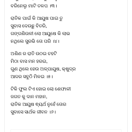
ବରିନେଲୁ ମାଟି ତଳପ ।୩।
ରାତିକ ପାଇଁ କି ଆୟୁଷ ପାଇ ତୁ
ସୁବାସ ଦେଉଛୁ ବିତରି,
ଗଙ୍ଗଶିଉଳୀ ଲୋ ଆୟୁଷେ କି ଲାଭ
ନଥିଲେ ସୁରଭି ତୋ ପରି ।୪।
ଅଶିଣ ର ରାତି ଉଠଇ ଚହଟି
ମିଠା ବାସ ମନ ହରଇ,
ଗୁଣ ଥିଲେ ହେଉ ଅଳ୍ପାୟୁଷ, କ୍ଷୁଦ୍ର
ଆଦର ସବୁଠି ମିଳଇ ।୫।
ଟିକି ଫୁଲ ଟିଏ ହୋଇ ଲୋ ଶେଫାଳୀ
ଜଗତ କୁ ଦାନ ମହାନ,
ରାତିକ ଆୟୁଷ ଵ୍ୟର୍ଥ ନୁହେଁ ତୋର
ସୁବାସେ ସାର୍ଥକ ଜୀବନ ।୬।