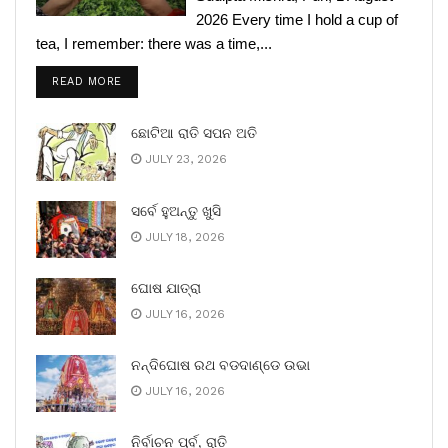
2026 Every time I hold a cup of
tea, I remember: there was a time,...
READ MORE
ଛୋଟିଆ ରାତି ସପନ ଅତି
JULY 23, 2026
ସର୍ବେ ହୁଅନ୍ତୁ ଖୁସି
JULY 18, 2026
ଘୋଷ ଯାତ୍ରା
JULY 16, 2026
ନନ୍ଦିଘୋଷ ରଥ ବଡଦାଣ୍ଡେ ଉଭା
JULY 16, 2026
ନିର୍ବାଚନ ପୂର୍ବ, ରାତି