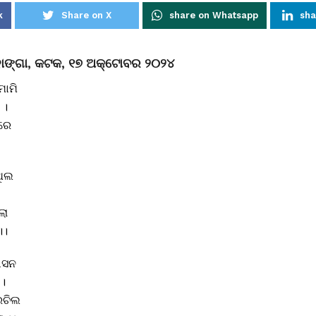
k
Share on X
share on Whatsapp
sha
ାହାଙ୍ଗା, କଟକ, ୧୭ ଅକ୍ଟୋବର ୨୦୨୪
ମାମି
 ।
ରେ
ଥିଲ
ଲା
।।
ାସନ
 ।
ରଚିଲ