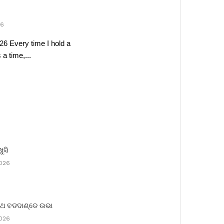
26
26 Every time I hold a
a time,...
ଖୁସି
2026
ରଥ ବଡଦାଣ୍ଡେ ଉଭା
2026