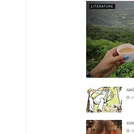
LITERATURE
ଛୋଟ
JU
ଘୋଷ
JU