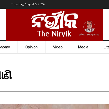
Thursday, August 6, 2026
onomy
Opinion
Video
Media
Lit
ାଣି