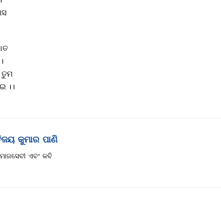
ଆସ
ାତ
 ।
ି ତୁମ
ଇ ।।
ିଜୟ କୁମାର ପାଣି
ମାଜସେବୀ ଏବଂ କବି