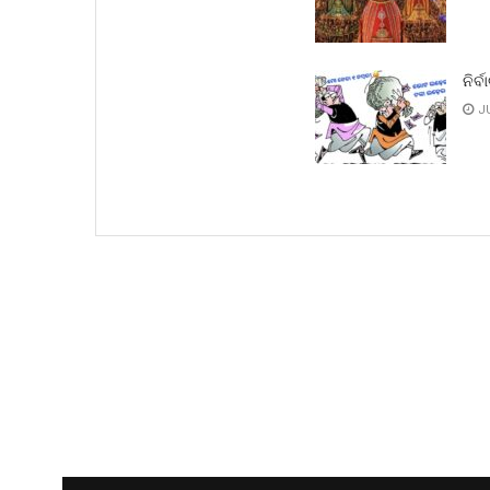
ନିର୍ବ
JU