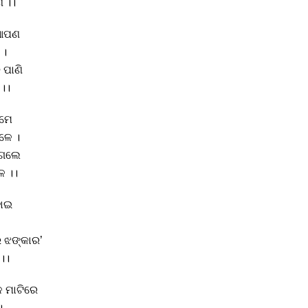
େ ।।
 ଆପଣ
 ।
 ପାଣି
 ।।
ୁମେ
ଳେ ।
 ଗଲେ
େ ।।
ହୋଇ
ର ଝଙ୍କାର’
।।
 ମାଟିରେ
।