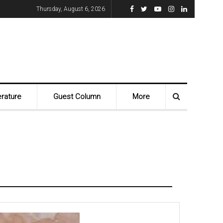
Thursday, August 6, 2026
erature
Guest Column
More