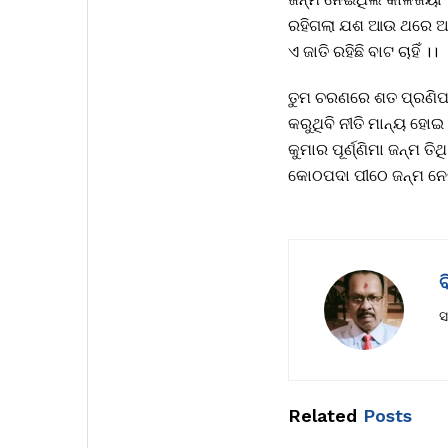
ରହିଗଲା ଯଶ ଆଉ ଥରେ 
ଏ ଜାତି ରହିଛି ବାଟ ଚାହିଁ ।।
ତୁମ ଚରଣରେ ଶତ ପ୍ରଣିପ
କରୁଥିବି ନୀତି ମାନ୍ୟ ହୋଇ
କୁମାର ପୂର୍ଣ୍ଣିମା ଜନ୍ମ ତିଥ
କୋଠପଦା ପୀଠେ ଜନ୍ମ ନେ
ବ
ସ
Related
Posts