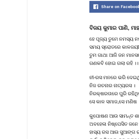
Share on Faceboo
ବିଜୟ କୁମାର ପାଣି, ମ
ହେ ପୂଜ୍ୟ ତୁମେ ନମସ୍ୟ ନ
ସମୟ ସ୍ରୋତରେ କାଳଜୟୀ
ତୁମ ଗାଥା ଆଜି ଜନ ମାନସ
ଗଣକବି ହୋଇ ଗଲା ରହି ।।
ନୀ-ରସ ମନରେ ଭରି ଦେଇ
ନିଜ ରଚନାର ନାଟ୍ୟରସ ।
ନିରକ୍ଷରତାରେ ପୁରି ରହିଥି
ସେ କାଳ ସମାଜ,ସେ ମଣିଷ 
କୁପୋଷଣ ଆଉ ସାମନ୍ତ ଶ
ଅବହେଳା ନିଷ୍ପେସିତ ଜନେ
ହାସ୍ୟ ରସ ଆଉ ସୁଆଙ୍ଗ 