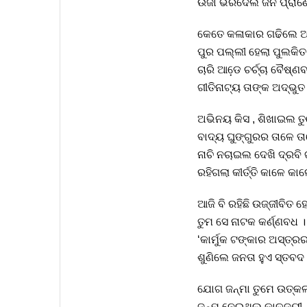
ଉର୍ଜା ଭରିଦେଲ ଜନ ପ୍ରାଣ
କେତେ କଳାକାର ଗଢିଲେ
ପୁର ପଲ୍ଲୀ ହେଲା ପୁଲକିତ
ଚାରି ଆଡେ଼ ଚର୍ଚ୍ଚା ବୈଷ୍ଣବ
ଗୀତିନାଟ୍ୟ ତାଙ୍କ ଅଦ୍ଭୁତ
ଅଭିନୟ କିସ , ଶିଖାଇଲ ତ
ବାଦ୍ୟ ଘୁଙ୍ଗୁରର ତାଳେ ତା
ନାଚି ନଚାଇଲ ଦେଖି ଦ୍ରବି
ରହିଗଲା କୀର୍ତ୍ତି କାଳେ କାଳ
ଆଜି ବି ରହିଛି ଉଜ୍ଜୀବିତ 
ତୁମ ସେ ନାଟକ କର୍ଣ୍ଣବଧ ।
‘କାର୍ମୁକ ଟଙ୍କାର ଅସ୍ତ୍ର
ଶୁଣିଲେ ଜନତା ହୁଏ ସ୍ତବଦ 
ଯୋଗ ଜନ୍ମା ତୁମେ ଉତ୍କଳ
ଜନ୍ମ ନେଇଥିଲ କାଳଜୟୀ 