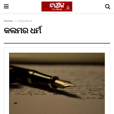
Home
Literature
କଲମର ଧର୍ମ