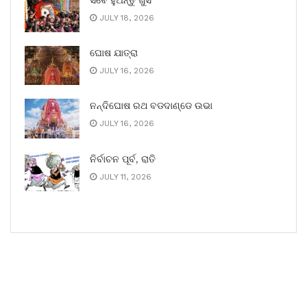
ସର୍ବେ ହୁଅନ୍ତୁ ଖୁସି
JULY 18, 2026
ଘୋଷ ଯାତ୍ରା
JULY 16, 2026
ନନ୍ଦିଘୋଷ ରଥ ବଡଦାଣ୍ଡେ ଉଭା
JULY 16, 2026
ନିର୍ବାଚନ ପୂର୍ବ, ରାତି
JULY 11, 2026