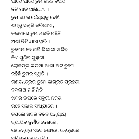
ପାଦେ ପାଦେ ତୁମ ରହିଛି ବିପଦ
ନିତି ମାଡି ଆସିଥାଏ ।
ତୁମ ସାହସ ଧୈଯ୍ୟକୁ ଦେଖି
ଶତ୍ରୁ ସଙ୍କି କରିଯାଏ ,
କଲମରେ ତୁମ ଶକତି ରହିଛି
ଅଶୀ ନିତି ଯାଏ ହାରି ।
ତୁମେମାନେ ଯଦି ଭିକାରୀ ସାଜିବ
କିଏ ଶୁଣିବ ଗୁହାରୀ,
ଲୋକଙ୍କ ଭରଷା ଆଶା ଅଟ ତୁମେ
ରହିଛି ତୁମର ସ୍ଥିତି ।
ଗଣତନ୍ତ୍ରର ତୁମେ ଜାଗ୍ରତ ପ୍ରହରୀ
ବଦଳାଅ ନାହିଁ ନିତି
ଖବର ଉପରେ ସବୁରୀ ନଜର
ରହେ ସକାଳ ସଂଧ୍ୟାରେ ।
ଚପିଲେ ଖବର ବଢିବ ଅନ୍ୟାୟ
ବ୍ୟାପିବ ଦୁର୍ନୀତି ଦେଶରେ,
ଗଣତନ୍ତ୍ର ଏବେ ଶୋଷଣ ତନ୍ତ୍ରରେ
ପରିଣତ ହୋଇଅଛି ।