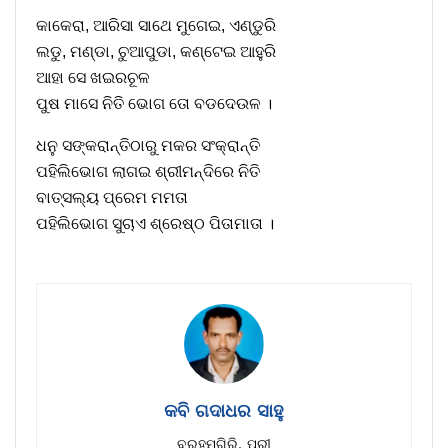
କାକେରା, ଆରିସା ସାଥେ ମୁଗେଇ, ଏଣ୍ଡୁରି
ଲଡୁ, ମଣ୍ଡା, ଚୁଆପୁଡା, କଣ୍ଟେଇ ଆହୁରି
ଆହା ସେ ଖଇରଚୂଳ
ପୁଷ ମାସେ ନିତି ଭୋଗ ତୋ ବଡଦେଉଳ ।
ଧନୁ ସଙ୍କରାନ୍ତିଠାରୁ ମକର ସଂକ୍ରାନ୍ତି
ପହିଲିଭୋଗ ଲାଗଇ ଶ୍ରୀମନ୍ଦିରେ ନିତି
ବାତ୍ସଲ୍ୟ ପ୍ରେମ ମମତା
ପହିଲିଭୋଗ ସୁଚାଏ ଶ୍ରେଷ୍ଠ ପିତାମାତା ।
କବି ଗଦାଧର ସାହୁ
ବ୍ରହ୍ମଗିରି, ପୁରୀ