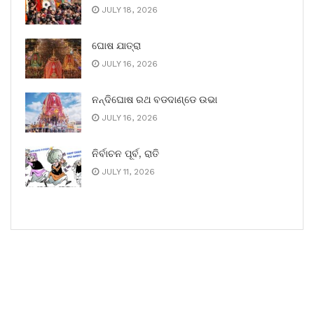
JULY 18, 2026
ଘୋଷ ଯାତ୍ରା
JULY 16, 2026
ନନ୍ଦିଘୋଷ ରଥ ବଡଦାଣ୍ଡେ ଉଭା
JULY 16, 2026
ନିର୍ବାଚନ ପୂର୍ବ, ରାତି
JULY 11, 2026