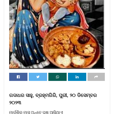
ଗଦାଧର ସାହୁ, ବ୍ରହ୍ମଗିରି, ପୁରୀ, ୨୦ ଡିସେମ୍ବର
୨୦୨୩
ମାର୍ଗଶିର ମାସ ଅନ୍ତେ ପୁଷ ଆସିଥାଏ