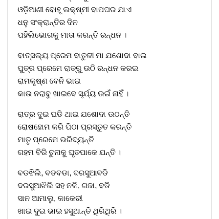
ଓଡ଼ିଆଣୀ ବୋହୂ ଲକ୍ଷ୍ମୀ ବାପଘର ଯାଏ
ଧନୁ ସଂକ୍ରାନ୍ତିର ଦିନ
ପହିଲିଭୋଗକୁ ମାତା କରନ୍ତି ରନ୍ଧନ ।
ବାତ୍ସଲ୍ୟ ପ୍ରେମ ବାତୁଳୀ ମା ଯଶୋଦା ବାଇ
ପୁତ୍ର ପ୍ରେମେ ରାତ୍ରୁ ଉଠି ରନ୍ଧନ କରଇ
ରାମକୃଷ୍ଣ ବେନି ଭାଇ
କାଉ ନରାବୁ ଖାଇବେ ସୂର୍ଯ୍ୟ ଉଇଁ ନାହିଁ ।
ରାତ୍ର ଦୁଇ ଘଡି ଥାଇ ଯଶୋଦା ଉଠନ୍ତି
ରୋଷହୋମ କରି ପିଠା ପ୍ରସ୍ତୁତ କରନ୍ତି
ମାତୃ ପ୍ରେମେ ଭରିଦ୍ୟନ୍ତି
ଗହମ ବିରି ଚୁନାକୁ ଘୃତପାକେ ଯନ୍ତି ।
ବଡଝିଲି, ବଡବଡା, ଦରସୁଆବଡି
ଦରସୁଆଝିଲି ସହ ନଳି, ଗଜା, ବଡି
ସାନ ଆମାଲୁ, କାକେରୀ
ଖାଇ ଦୁଇ ଭାଇ ହସୁଥାନ୍ତି ଥିରିଥିରି ।