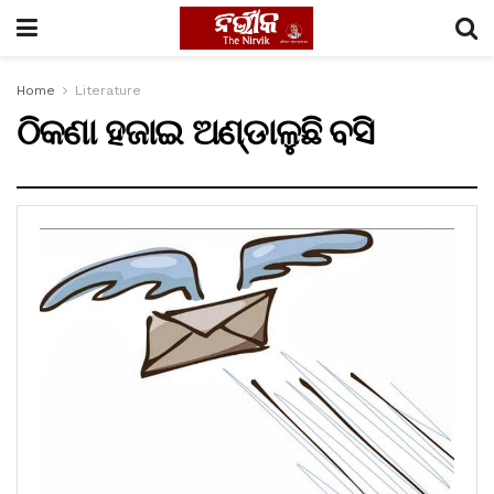
Home
Literature
ଠିକଣା ହଜାଇ ଅଣ୍ଡାଳୁଛି ବସି