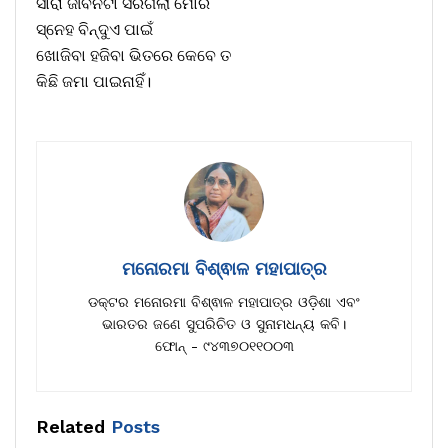
ସାରା ଜୀବନଟା ସରିଗଲା ମୋର
ସ୍ନେହ ବିନ୍ଦୁଏ ପାଇଁ
ଖୋଜିବା ହଜିବା ଭିତରେ କେବେ ତ
କିଛି ଜମା ପାଇନାହିଁ।
ମନୋରମା ବିଶ୍ଵାଳ ମହାପାତ୍ର
ଡକ୍ଟର ମନୋରମା ବିଶ୍ଵାଳ ମହାପାତ୍ର ଓଡ଼ିଶା ଏବଂ
ଭାରତର ଜଣେ ସୁପରିଚିତ ଓ ସୁନାମଧନ୍ୟ କବି।
ଫୋନ୍ - ୯୪୩୭୦୧୧୦୦୩
Related
Posts