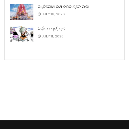
ନନ୍ଦିଘୋଷ ରଥ ବଡଦାଣ୍ଡେ ଉଭା
JULY 16, 2026
ନିର୍ବାଚନ ପୂର୍ବ, ରାତି
JULY 11, 2026