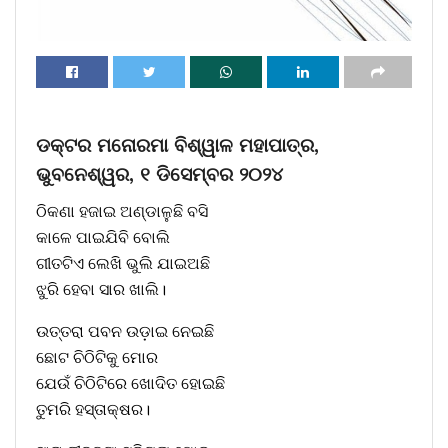
ଡକ୍ଟର ମନୋରମା ବିଶ୍ୱାଳ ମହାପାତ୍ର,
ଭୁବନେଶ୍ୱର, ୧ ଡିସେମ୍ବର ୨୦୨୪
ଠିକଣା ହଜାଇ ଅଣ୍ଡାଳୁଛି ବସି
କାଳେ ପାଇଯିବି ବୋଲି
ଗୀତଟିଏ ଲେଖି ଭୁଲି ଯାଇଅଛି
ଝୁରି ହେବା ସାର ଖାଲି।
ଉତ୍ତରା ପବନ ଉଡ଼ାଇ ନେଇଛି
ଛୋଟ ଚିଠିଟିକୁ ମୋର
ଯେଉଁ ଚିଠିଟିରେ ଖୋଦିତ ହୋଇଛି
ତୁମରି ହସ୍ତାକ୍ଷର।